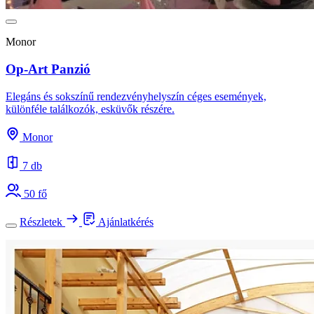
Monor
Op-Art Panzió
Elegáns és sokszínű rendezvényhelyszín céges események,
különféle találkozók, esküvők részére.
Monor
7 db
50 fő
Részletek
Ajánlatkérés