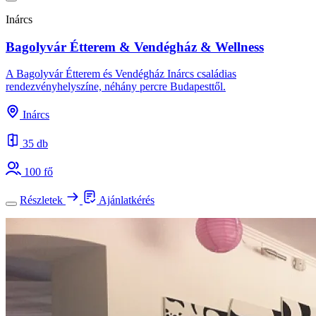
Inárcs
Bagolyvár Étterem & Vendégház & Wellness
A Bagolyvár Étterem és Vendégház Inárcs családias
rendezvényhelyszíne, néhány percre Budapesttől.
Inárcs
35 db
100 fő
Részletek
Ajánlatkérés