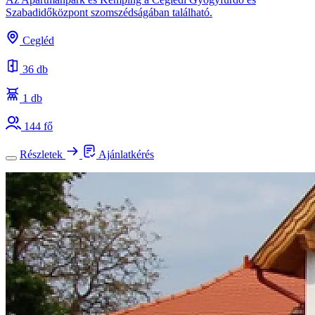
Szabadidőközpont szomszédságában található.
Cegléd
36 db
1 db
144 fő
Részletek
Ajánlatkérés