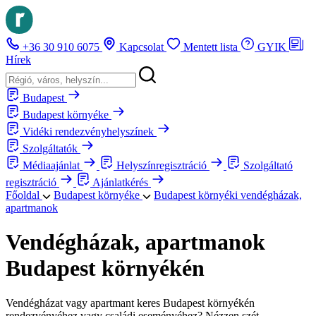
+36 30 910 6075
Kapcsolat
Mentett lista
GYIK
Hírek
Budapest
Budapest környéke
Vidéki rendezvényhelyszínek
Szolgáltatók
Médiaajánlat
Helyszínregisztráció
Szolgáltató
regisztráció
Ajánlatkérés
Főoldal
Budapest környéke
Budapest környéki vendégházak,
apartmanok
Vendégházak, apartmanok
Budapest környékén
Vendégházat vagy apartmant keres Budapest környékén
rendezvényéhez vagy családi eseményéhez? Nézzen szét