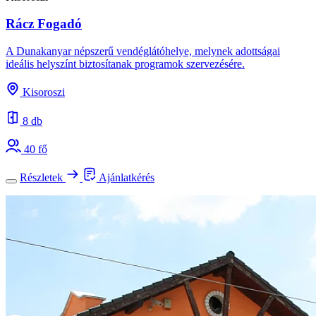
Rácz Fogadó
A Dunakanyar népszerű vendéglátóhelye, melynek adottságai
ideális helyszínt biztosítanak programok szervezésére.
Kisoroszi
8 db
40 fő
Részletek
Ajánlatkérés