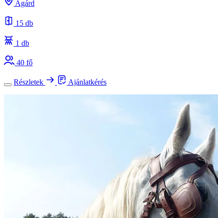
Agárd
15 db
1 db
40 fő
Részletek
Ajánlatkérés