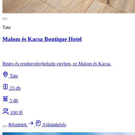
Tata
Malom és Kacsa Boutique Hotel
Bistro és rendezvényhelszín egyben, ez Malom és Kacsa.
Tata
23 db
5 db
100 fő
Részletek
Ajánlatkérés