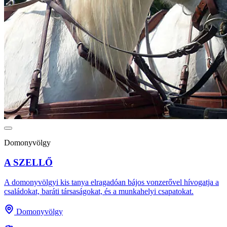
Domonyvölgy
A SZELLŐ
A domonyvölgyi kis tanya elragadóan bájos vonzerővel hívogatja a
családokat, baráti társaságokat, és a munkahelyi csapatokat.
Domonyvölgy