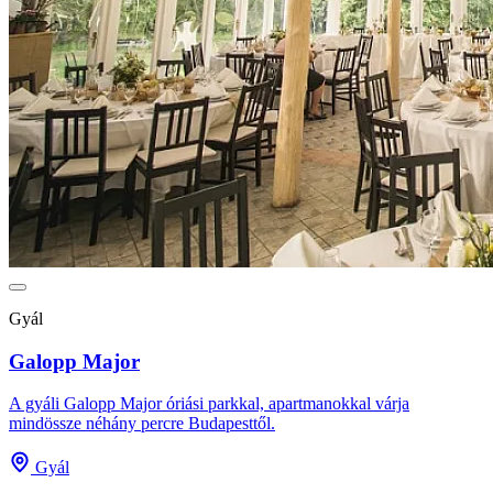
Gyál
Galopp Major
A gyáli Galopp Major óriási parkkal, apartmanokkal várja
mindössze néhány percre Budapesttől.
Gyál