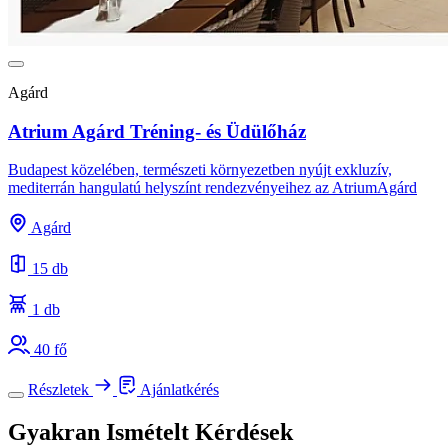
Agárd
Atrium Agárd Tréning- és Üdülőház
Budapest közelében, természeti környezetben nyújt exkluzív,
mediterrán hangulatú helyszínt rendezvényeihez az AtriumAgárd
Agárd
15 db
1 db
40 fő
Részletek
Ajánlatkérés
Gyakran Ismételt Kérdések