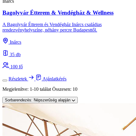
Inárcs
Bagolyvár Étterem & Vendégház & Wellness
A Bagolyvár Étterem és Vendégház Inárcs családias
rendezvényhelyszíne, néhány percre Budapesttől.
Inárcs
35 db
100 fő
Részletek
Ajánlatkérés
Megjelenítve:
1-10 találat
Összesen:
10
Sorbarendezés:
Népszerűség alapján