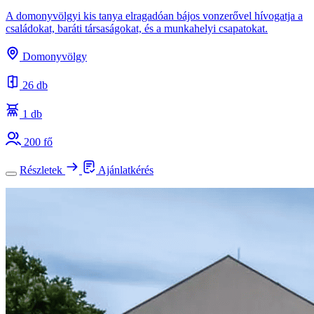
A domonyvölgyi kis tanya elragadóan bájos vonzerővel hívogatja a
családokat, baráti társaságokat, és a munkahelyi csapatokat.
Domonyvölgy
26 db
1 db
200 fő
Részletek
Ajánlatkérés