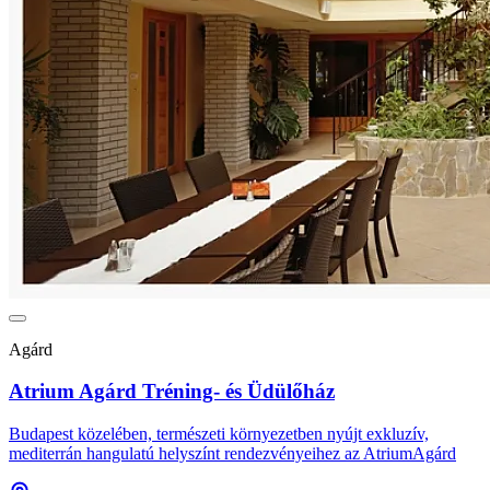
Agárd
Atrium Agárd Tréning- és Üdülőház
Budapest közelében, természeti környezetben nyújt exkluzív,
mediterrán hangulatú helyszínt rendezvényeihez az AtriumAgárd