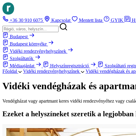
+36 30 910 6075
Kapcsolat
Mentett lista
GYIK
H
Budapest
Budapest környéke
Vidéki rendezvényhelyszínek
Szolgáltatók
Médiaajánlat
Helyszínregisztráció
Szolgáltató regi
Főoldal
Vidéki rendezvényhelyszínek
Vidéki vendégházak és a
Vidéki vendégházak és apartm
Vendégházat vagy apartmant keres vidéki rendezvényéhez vagy család
Ezeket a helyszíneket szeretik a legjobban