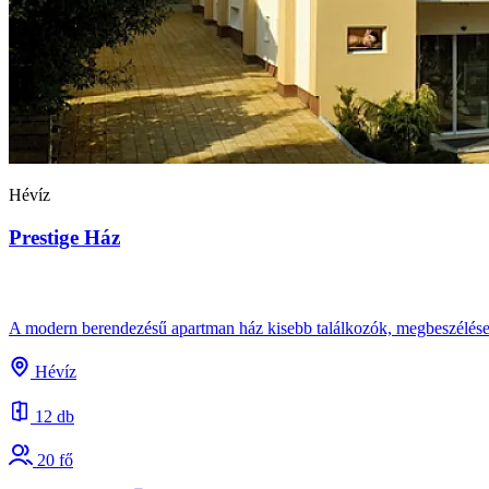
Hévíz
Prestige Ház
A modern berendezésű apartman ház kisebb találkozók, megbeszélések
Hévíz
12 db
20 fő