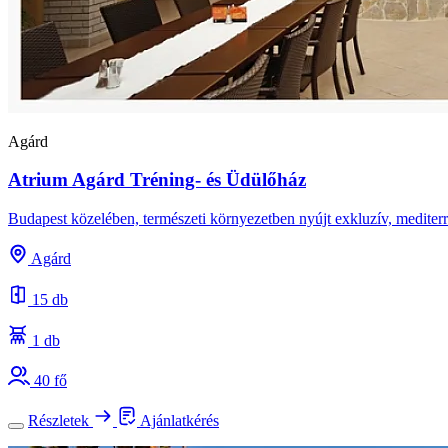
Agárd
Atrium Agárd Tréning- és Üdülőház
Budapest közelében, természeti környezetben nyújt exkluzív, medite
Agárd
15 db
1 db
40 fő
Részletek
Ajánlatkérés