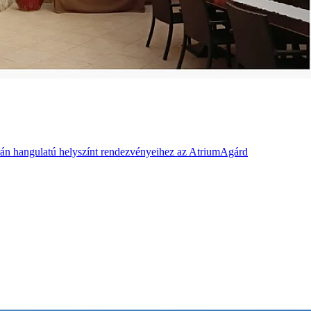
rrán hangulatú helyszínt rendezvényeihez az AtriumAgárd