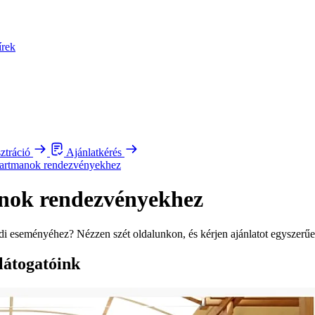
írek
sztráció
Ajánlatkérés
partmanok rendezvényekhez
anok rendezvényekhez
i eseményéhez? Nézzen szét oldalunkon, és kérjen ajánlatot egyszerűe
 látogatóink