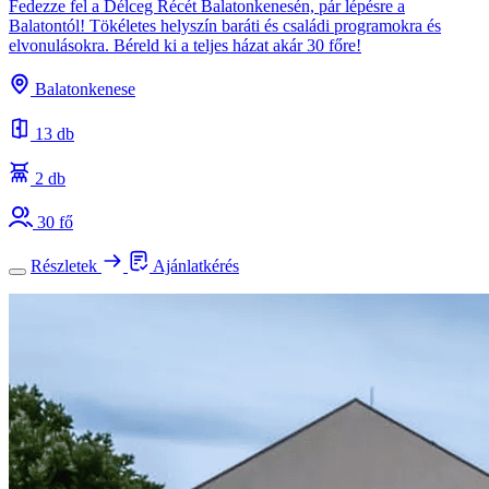
Fedezze fel a Délceg Récét Balatonkenesén, pár lépésre a
Balatontól! Tökéletes helyszín baráti és családi programokra és
elvonulásokra. Béreld ki a teljes házat akár 30 főre!
Balatonkenese
13 db
2 db
30 fő
Részletek
Ajánlatkérés