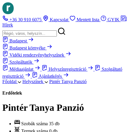
+36 30 910 6075
Kapcsolat
Mentett lista
GYIK
Hírek
Budapest
Budapest környéke
Vidéki rendezvényhelyszínek
Szolgáltatók
Médiaajánlat
Helyszínregisztráció
Szolgáltató
regisztráció
Ajánlatkérés
Főoldal
Helyszínek
Pintér Tanya Panzió
Erdőtelek
Pintér Tanya Panzió
Szobák száma
35 db
Termek száma
0 db