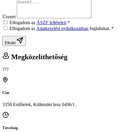
Üzenet
Elfogadom az
ÁSZF feltételeit
*
Elfogadom az
Adatkezelési nyilatkozatban
foglaltakat.
*
Elküld
Megközelíthetőség
???
Cím
3358 Erdőtelek, Külterulet hrsz 0496/1.
Távolság