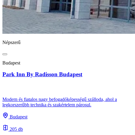
Népszerű
Budapest
Park Inn By Radisson Budapest
Modern és fiatalos nagy befogadóképességű szálloda, ahol a
legkorszerűbb technika és szakértelem párosul.
Budapest
205 db