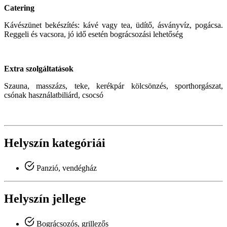
Catering
Kávészünet bekészítés: kávé vagy tea, üdítő, ásványvíz, pogácsa.
Reggeli és vacsora, jó idő esetén bográcsozási lehetőség
Extra szolgáltatások
Szauna, masszázs, teke, kerékpár kölcsönzés, sporthorgászat,
csónak használatbiliárd, csocsó
Helyszín kategóriái
Panzió, vendégház
Helyszín jellege
Bográcsozós, grillezős