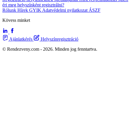
éri meg helyszínként regisztrálni?
Rólunk
Hírek
GYIK
Adatvédelmi nyilatkozat
ÁSZF
Kövess minket
Ajánlatkérés
Helyszínregisztráció
© Rendezveny.com - 2026. Minden jog fenntartva.