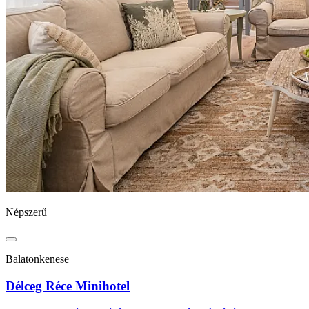
Népszerű
Balatonkenese
Délceg Réce Minihotel