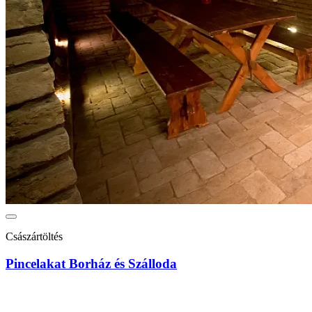
Császártöltés
Pincelakat Borház és Szálloda