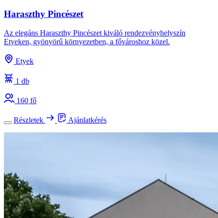
Haraszthy Pincészet
Az elegáns Haraszthy Pincészet kiváló rendezvényhelyszín
Etyeken, gyönyörű környezetben, a fővároshoz közel.
Etyek
1 db
160 fő
Részletek
Ajánlatkérés