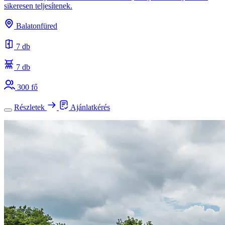
sikeresen teljesítenek.
Balatonfüred
7 db
7 db
300 fő
Részletek
Ajánlatkérés