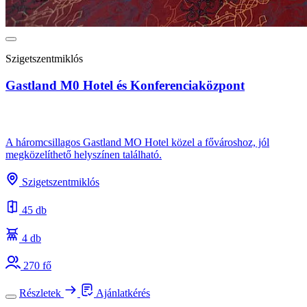
Szigetszentmiklós
Gastland M0 Hotel és Konferenciaközpont
A háromcsillagos Gastland MO Hotel közel a fővároshoz, jól
megközelíthető helyszínen található.
Szigetszentmiklós
45 db
4 db
270 fő
Részletek
Ajánlatkérés