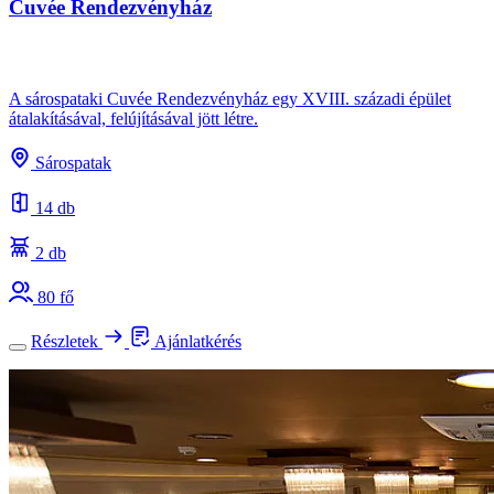
Cuvée Rendezvényház
A sárospataki Cuvée Rendezvényház egy XVIII. századi épület
átalakításával, felújításával jött létre.
Sárospatak
14 db
2 db
80 fő
Részletek
Ajánlatkérés