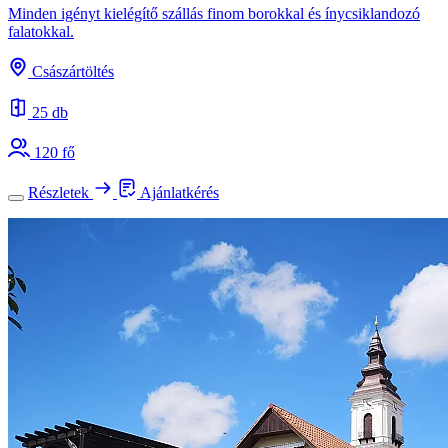
Minden igényt kielégítő szállás finom borokkal és ínycsiklandozó
falatokkal.
Császártöltés
25 db
120 fő
Részletek
Ajánlatkérés