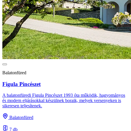
Balatonfüred
Figula Pincészet
A balatonfüredi Figula Pincészet 1993 óta működik, hagyományos
és modern eljárásokkal készülnek boraik, melyek versenyeken is
sikeresen teljesítenek.
Balatonfüred
7 db