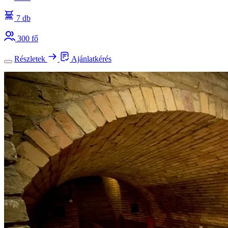
7 db
300 fő
Részletek
Ajánlatkérés