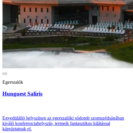
Egerszalók
Hunguest Saliris
Egyedülálló helyszínen az egerszalóki sódomb szomszédságában
kiváló konferenciahelyszín, termeik fantasztikus kilátással
kápráztatnak el.