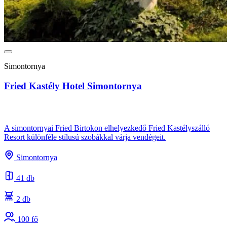
Simontornya
Fried Kastély Hotel Simontornya
A simontornyai Fried Birtokon elhelyezkedő Fried Kastélyszálló
Resort különféle stílusú szobákkal várja vendégeit.
Simontornya
41 db
2 db
100 fő