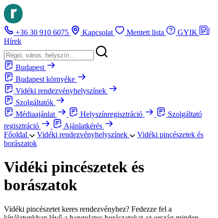
+36 30 910 6075
Kapcsolat
Mentett lista
GYIK
Hírek
Budapest
Budapest környéke
Vidéki rendezvényhelyszínek
Szolgáltatók
Médiaajánlat
Helyszínregisztráció
Szolgáltató
regisztráció
Ajánlatkérés
Főoldal
Vidéki rendezvényhelyszínek
Vidéki pincészetek és
borászatok
Vidéki pincészetek és
borászatok
Vidéki pincészetet keres rendezvényhez? Fedezze fel a
kínálatunkban lévő a hangulatos borászatokat az ország minden