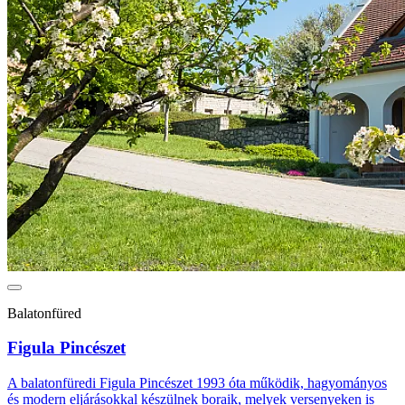
Balatonfüred
Figula Pincészet
A balatonfüredi Figula Pincészet 1993 óta működik, hagyományos
és modern eljárásokkal készülnek boraik, melyek versenyeken is