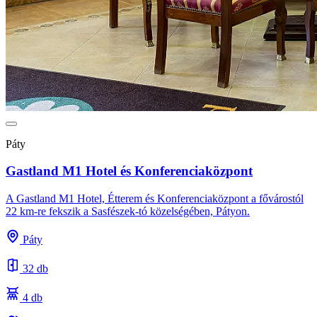
Páty
Gastland M1 Hotel és Konferenciaközpont
A Gastland M1 Hotel, Étterem és Konferenciaközpont a fővárostól
22 km-re fekszik a Sasfészek-tó közelségében, Pátyon.
Páty
32 db
4 db