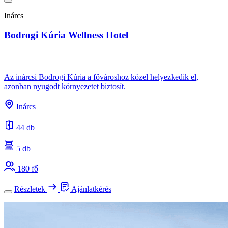
Inárcs
Bodrogi Kúria Wellness Hotel
Az inárcsi Bodrogi Kúria a fővároshoz közel helyezkedik el,
azonban nyugodt környezetet biztosít.
Inárcs
44 db
5 db
180 fő
Részletek
Ajánlatkérés