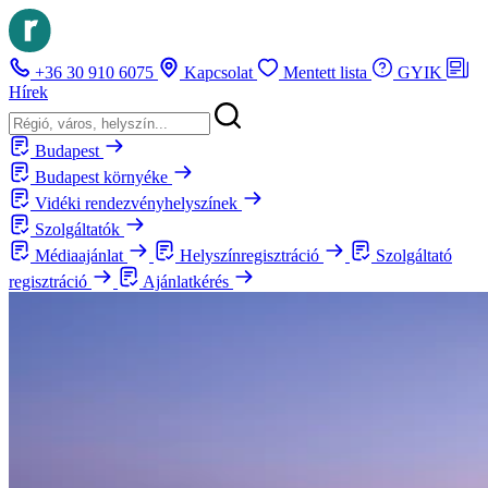
+36 30 910 6075
Kapcsolat
Mentett lista
GYIK
Hírek
Budapest
Budapest környéke
Vidéki rendezvényhelyszínek
Szolgáltatók
Médiaajánlat
Helyszínregisztráció
Szolgáltató
regisztráció
Ajánlatkérés