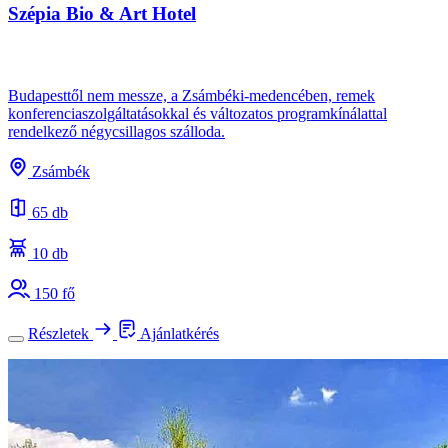
Szépia Bio & Art Hotel
Budapesttől nem messze, a Zsámbéki-medencében, remek
konferenciaszolgáltatásokkal és változatos programkínálattal
rendelkező négycsillagos szálloda.
Zsámbék
65 db
10 db
150 fő
Részletek
Ajánlatkérés