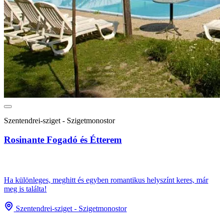
Szentendrei-sziget - Szigetmonostor
Rosinante Fogadó és Étterem
Ha különleges, meghitt és egyben romantikus helyszínt keres, már
meg is találta!
Szentendrei-sziget - Szigetmonostor