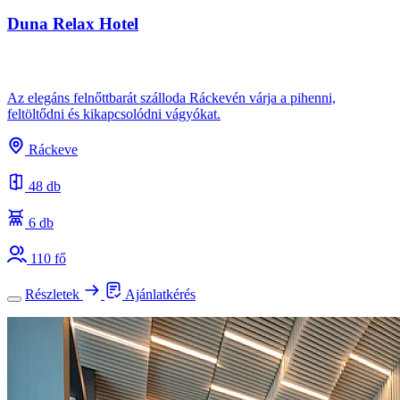
Duna Relax Hotel
Az elegáns felnőttbarát szálloda Ráckevén várja a pihenni,
feltöltődni és kikapcsolódni vágyókat.
Ráckeve
48 db
6 db
110 fő
Részletek
Ajánlatkérés