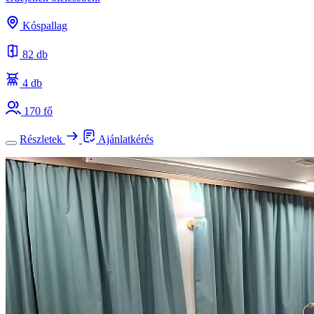
Kóspallag
82 db
4 db
170 fő
Részletek
Ajánlatkérés