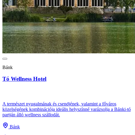
Bánk
Tó Wellness Hotel
A természet nyugalmának és csendjének, valamint a főváros
közelségének kombinációja ideális helyszínné varázsolja a Bánki-tó
partján álló wellness szállodát.
Bánk