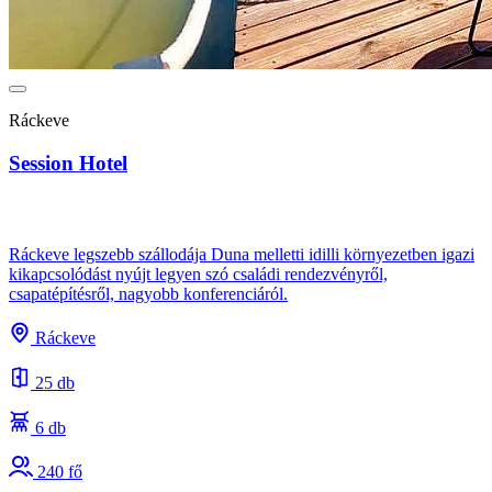
Ráckeve
Session Hotel
Ráckeve legszebb szállodája Duna melletti idilli környezetben igazi
kikapcsolódást nyújt legyen szó családi rendezvényről,
csapatépítésről, nagyobb konferenciáról.
Ráckeve
25 db
6 db
240 fő