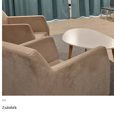
Zsámbék