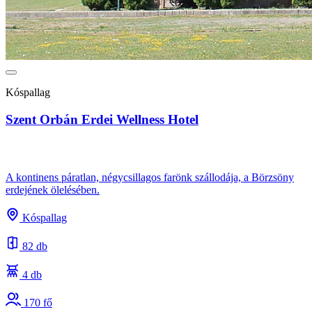
Kóspallag
Szent Orbán Erdei Wellness Hotel
A kontinens páratlan, négycsillagos farönk szállodája, a Börzsöny
erdejének ölelésében.
Kóspallag
82 db
4 db
170 fő