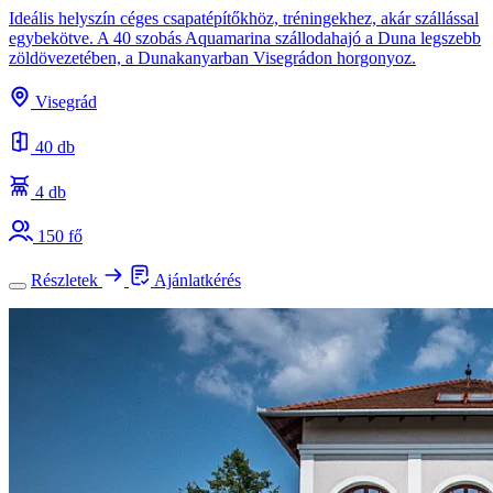
Ideális helyszín céges csapatépítőkhöz, tréningekhez, akár szállással
egybekötve. A 40 szobás Aquamarina szállodahajó a Duna legszebb
zöldövezetében, a Dunakanyarban Visegrádon horgonyoz.
Visegrád
40 db
4 db
150 fő
Részletek
Ajánlatkérés