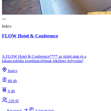
Inárcs
FLOW Hotel & Conference
A FLOW Hotel & Conference**** az üzleti utak és a
kikapcsolódás kombinációjának tökéletes helyszíne!
Inárcs
88 db
6 db
220 fő
Részletek
Ajánlatkérés