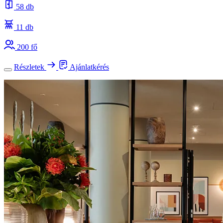
58 db
11 db
200 fő
Részletek
Ajánlatkérés