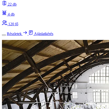
22 db
4 db
120 fő
Részletek
Ajánlatkérés