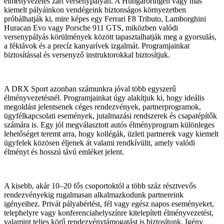
élményvezetés zárt versenypályán. A Hungaroringen vagy más
kiemelt pályáinkon vendégeink biztonságos környezetben
próbálhatják ki, mire képes egy Ferrari F8 Tributo, Lamborghini
Huracan Evo vagy Porsche 911 GTS, miközben valódi
versenypályás körülmények között tapasztalhatják meg a gyorsulás,
a féktávok és a precíz kanyarívek izgalmát. Programjainkat
biztosítással és versenyző instruktorokkal biztosítjuk.
A DRX Sport azonban számunkra jóval több egyszerű
élményvezetésnél. Programjainkat úgy alakítjuk ki, hogy ideális
megoldást jelentsenek céges rendezvények, partnerprogramok,
ügyfélkapcsolati események, jutalmazási rendszerek és csapatépítők
számára is. Egy jól megválasztott autós élményprogram különleges
lehetőséget teremt arra, hogy kollégák, üzleti partnerek vagy kiemelt
ügyfelek közösen éljenek át valami rendkívülit, amely valódi
élményt és hosszú távú emléket jelent.
A kisebb, akár 10–20 fős csoportoktól a több száz résztvevős
rendezvényekig rugalmasan alkalmazkodunk partnereink
igényeihez. Privát pályabérlést, fél vagy egész napos eseményeket,
telephelyre vagy konferenciahelyszínre kitelepített élményvezetést,
valamint teljes körű rendezvénytámogatást is biztosítunk. Igény