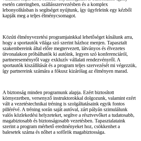
esetén cateringben, szállásszervezésben és a komplex
lebonyolításban is segítséget nyújtunk, így ügyfeleink egy kézből
kapják meg a teljes élménycsomagot.
Közúti élményvezetési programjainkkal lehetőséget kínálunk arra,
hogy a sportautók világa szó szerint házhoz menjen. Tapasztalt
szakembereink által előre megtervezett, látványos és élvezetes
útvonalakon próbálhatók ki autóink, legyen szó konferenciáról,
partnereseményről vagy exkluzív vállalati rendezvényről. A
sportautók kiszállítását és a program teljes szervezését mi végezzük,
így partnereink számára a fókusz kizárólag az élményen marad.
A biztonság minden programunk alapja. Ezért biztosított
környezetben, versenyző instruktorokkal dolgozunk, valamint ezért
vált a vezetéstechnikai tréning is szolgáltatásaink egyik fontos
pillérévé. A tréning során saját autóval, zárt pályán szimulálunk
valós közlekedési helyzeteket, segítve a résztvevőket a tudatosabb,
magabiztosabb és biztonságosabb vezetésben. Tapasztalataink
szerint a program mérhető eredményeket hoz, csökkenhet a
balesetek száma és nőhet a sofőrök magabiztossága.