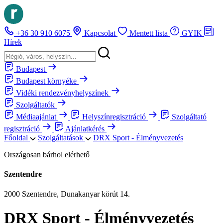
+36 30 910 6075
Kapcsolat
Mentett lista
GYIK
Hírek
Budapest
Budapest környéke
Vidéki rendezvényhelyszínek
Szolgáltatók
Médiaajánlat
Helyszínregisztráció
Szolgáltató
regisztráció
Ajánlatkérés
Főoldal
Szolgáltatások
DRX Sport - Élményvezetés
Országosan bárhol elérhető
Szentendre
2000 Szentendre, Dunakanyar körút 14.
DRX Sport - Élményvezetés