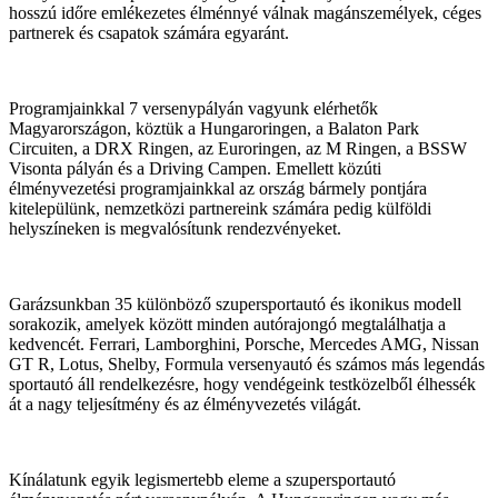
hosszú időre emlékezetes élménnyé válnak magánszemélyek, céges
partnerek és csapatok számára egyaránt.
Programjainkkal 7 versenypályán vagyunk elérhetők
Magyarországon, köztük a Hungaroringen, a Balaton Park
Circuiten, a DRX Ringen, az Euroringen, az M Ringen, a BSSW
Visonta pályán és a Driving Campen. Emellett közúti
élményvezetési programjainkkal az ország bármely pontjára
kitelepülünk, nemzetközi partnereink számára pedig külföldi
helyszíneken is megvalósítunk rendezvényeket.
Garázsunkban 35 különböző szupersportautó és ikonikus modell
sorakozik, amelyek között minden autórajongó megtalálhatja a
kedvencét. Ferrari, Lamborghini, Porsche, Mercedes AMG, Nissan
GT R, Lotus, Shelby, Formula versenyautó és számos más legendás
sportautó áll rendelkezésre, hogy vendégeink testközelből élhessék
át a nagy teljesítmény és az élményvezetés világát.
Kínálatunk egyik legismertebb eleme a szupersportautó