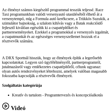
Az élményt számos kiegészítő programmal tesszük teljessé. Race
Taxi programunkban valódi versenyautó utasüléséből élhető át a
versenytempó, míg a Formula autó kerékcsere, a Trükkös Suzukik, a
szimulátor bajnokság, a szlalom kihívás vagy a Batak reakcióidő
fejlesztő kiválóan egészítik ki a csapatépítőket és
partnereseményeket. Ezekkel a programokkal a versenyzés izgalmát,
a csapatmunkát és az egészséges versenyszellemet hozzuk el a
résztvevők számára.
A DRX Sportnál hisszük, hogy az élmények építik a legerősebb
kapcsolatokat. Legyen szó ügyfélélményről, partnerprogramról,
jutalmazásról vagy emlékezetes csapatépítőről, célunk ugyanaz:
olyan autós rendezvényeket létrehozni, amelyek valóban magasabb
fokozatba kapcsolják a résztvevők élményeit.
Szolgáltatás kategóriája
Kreatív és tartalom
- Programtervezés és koncepcióalkotás
Videó