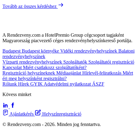
Tovább az összes kérdéshez
A Rendezveny.com a HotelPremio Group cégcsoport tagjaként
Magyarország piacvezető céges rendezvényhelyszínkereső portálja.
Budapest
Budapest környéke
Vidéki rendezvényhelyszínek
Balatoni
rendezvényhelyszínek
Vízparti rendezvényhelyszínek
Szolgáltatók
Szolgáltatói regisztráció
Kapcsolat
Miért csatlakozz szolgáltatóként?
Regisztráció helyszíneknek
Médiaajánlat
Hírlevél-feliratkozás
Miért
éri meg helyszínként regisztrálni?
Rólunk
Hírek
GYIK
Adatvédelmi nyilatkozat
ÁSZF
Kövess minket
Ajánlatkérés
Helyszínregisztráció
© Rendezveny.com - 2026. Minden jog fenntartva.