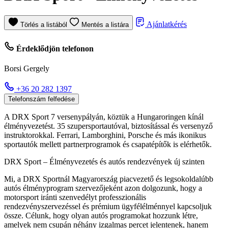
Ajánlatkérés
Törlés a listából
Mentés a listára
Érdeklődjön telefonon
Borsi Gergely
+36 20 282 1397
Telefonszám felfedése
A DRX Sport 7 versenypályán, köztük a Hungaroringen kínál
élményvezetést. 35 szupersportautóval, biztosítással és versenyző
instruktorokkal. Ferrari, Lamborghini, Porsche és más ikonikus
sportautók mellett partnerprogramok és csapatépítők is elérhetők.
DRX Sport – Élményvezetés és autós rendezvények új szinten
Mi, a DRX Sportnál Magyarország piacvezető és legsokoldalúbb
autós élményprogram szervezőjeként azon dolgozunk, hogy a
motorsport iránti szenvedélyt professzionális
rendezvényszervezéssel és prémium ügyfélélménnyel kapcsoljuk
össze. Célunk, hogy olyan autós programokat hozzunk létre,
amelyek nem csupán néhány izgalmas percet jelentenek, hanem