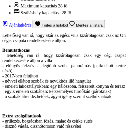
Maximum kapacitás
28 fő
Szálláshely kapacitása
28 fő
Ajánlatkérés
Törlés a listából
Mentés a listára
Lehetőség van rá, hogy akár az egész villa kizárólagosan csak az Ön
cége, csapata rendelkezésére álljon.
Bemutatkozás
- lehetőség van rá, hogy kizárólagosan csak egy cég, csapat
rendelkezésére álljon a villa
- előnyös fekvés - legtöbb szoba panorámás (parkosított kertre
néző)
- 2017-ben felújított
- névvel ellátott szobák és nevükhöz illő hangulat
- emeleti lakosztályokban: egy hálószoba, felszerelt konyha és terasz
- egyik emeleti szobában: kétszemélyes fürdőkád (pároknak)
- a szobák átrendezhetőek, ágyai igény szerint széthúzhatóak
Extra szolgáltatások
- grillezés, bográcsban főzés, malac és csirke sütés
- disznó vágás, disznótoroson való részvétel