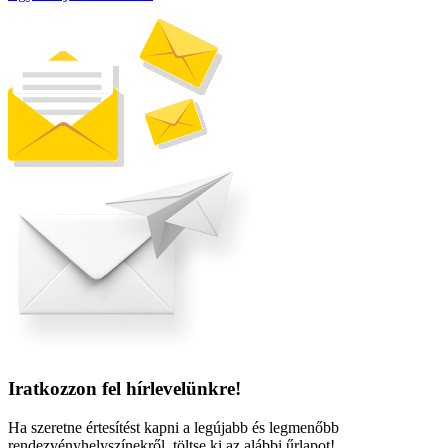
Iratkozzon fel hírlevelünkre!
Ha szeretne értesítést kapni a legújabb és legmenőbb
rendezvényhelyszínekről, töltse ki az alábbi űrlapot!