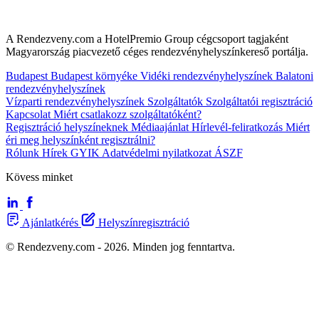
A Rendezveny.com a HotelPremio Group cégcsoport tagjaként
Magyarország piacvezető céges rendezvényhelyszínkereső portálja.
Budapest
Budapest környéke
Vidéki rendezvényhelyszínek
Balatoni
rendezvényhelyszínek
Vízparti rendezvényhelyszínek
Szolgáltatók
Szolgáltatói regisztráció
Kapcsolat
Miért csatlakozz szolgáltatóként?
Regisztráció helyszíneknek
Médiaajánlat
Hírlevél-feliratkozás
Miért
éri meg helyszínként regisztrálni?
Rólunk
Hírek
GYIK
Adatvédelmi nyilatkozat
ÁSZF
Kövess minket
Ajánlatkérés
Helyszínregisztráció
© Rendezveny.com - 2026. Minden jog fenntartva.