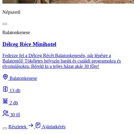
Népszerű
Balatonkenese
Délceg Réce Minihotel
Fedezze fel a Délceg Récét Balatonkenesén, pár lépésre a
Balatontól! Tökéletes helyszín baráti és családi programokra és
elvonulásokra. Béreld ki a teljes házat akár 30 főre!
Balatonkenese
13 db
2 db
30 fő
Részletek
Ajánlatkérés