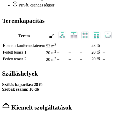
Privát, csendes légkör
Teremkapacitás
2
Terem
m
2
Étterem-konferenciaterem
–
–
–
28 fő
–
52 m
2
Fedett terasz 1
–
–
–
20 fő
–
20 m
2
Fedett terasz 2
–
–
–
20 fő
–
20 m
Szálláshelyek
Szállás kapacitás: 28 fő
Szobák száma: 10 db
Kiemelt szolgáltatások