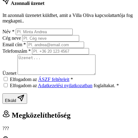
Azonnali üzenet
Itt azonnali üzenetet küldhet, amit a Villa Oliva kapcsolattartója fog
megkapni..
Név
*
Cég neve
Email cím
*
Telefonszám
*
Üzenet
Elfogadom az
ÁSZF feltételeit
*
Elfogadom az
Adatkezelési nyilatkozatban
foglaltakat.
*
Elküld
Megközelíthetőség
???