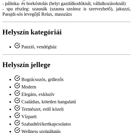
- pálinka- és borkóstolás (helyi gazdálkodóknál, vállalkozásoknál)
- spa részleg: szaunák (szauna szeánsz is szervezhető), jakuzzi,
Parajdi-sós levegőjű Relax, masszázs
Helyszín kategóriái
Panzió, vendégház
Helyszín jellege
Bográcsozós, grillezős
Modern
Elegáns, exkluzív
Családias, kötetlen hangulatú
Természet, erdő közeli
Vízparti
Szabadtéri/kertkapcsolatos
Wellness szolgáltatás