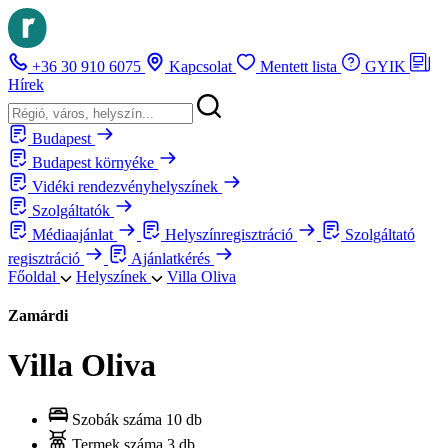
+36 30 910 6075
Kapcsolat
Mentett lista
GYIK
Hírek
Budapest
Budapest környéke
Vidéki rendezvényhelyszínek
Szolgáltatók
Médiaajánlat
Helyszínregisztráció
Szolgáltató
regisztráció
Ajánlatkérés
Főoldal
Helyszínek
Villa Oliva
Zamárdi
Villa Oliva
Szobák száma
10 db
Termek száma
3 db