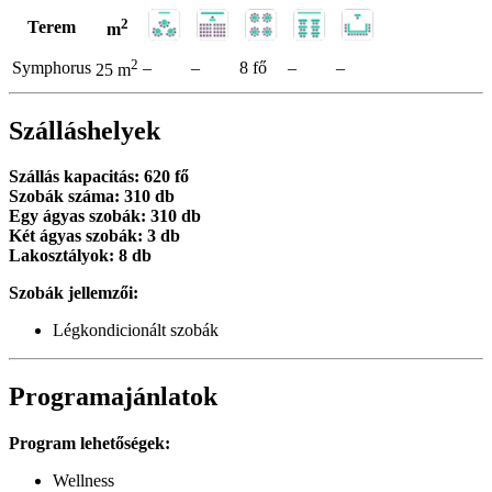
2
Terem
m
2
Symphorus
–
–
8 fő
–
–
25 m
Szálláshelyek
Szállás kapacitás: 620 fő
Szobák száma: 310 db
Egy ágyas szobák: 310 db
Két ágyas szobák: 3 db
Lakosztályok: 8 db
Szobák jellemzői:
Légkondicionált szobák
Programajánlatok
Program lehetőségek:
Wellness