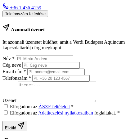
+36 1 436 4159
Telefonszám felfedése
Azonnali üzenet
Itt azonnali üzenetet küldhet, amit a Verdi Budapest Aquincum
kapcsolattartója fog megkapni..
Név
*
Cég neve
Email cím
*
Telefonszám
*
Üzenet
Elfogadom az
ÁSZF feltételeit
*
Elfogadom az
Adatkezelési nyilatkozatban
foglaltakat.
*
Elküld