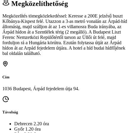
Megközelíthetőség
Megközelítés tömegközlekedéssel: Keresse a 200E jelzésű buszt
Kőbánya-Kispest felé. Utazzon a 3-as metró vonalán az Árpád-híd
állomásig, majd szálljon át az 1-es villamosra Buda irányába, az
Árpád hídon át a Szentlélek térig (2 megálló). A Budapest Liszt
Ferenc Nemzetközi Repülőtértől tarson az Üllői út felé, majd
forduljon rá a Hungária körútra. Ezután folytassa útját az Árpád
hídon át az Arpád fejedelem útjára. A hotel a híd budai hídfőjének
bal oldalán található.
Cím
1036 Budapest, Árpád fejedelem útja 94.
Távolság
Debrecen 2.20 óra
Győr 1.20 óra