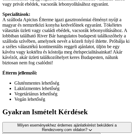
vagy privát ebédek, vacsorák lebonyolításához egyaránt.
Specialitások:
A szálloda Apicius Étterme igazi gasztronómiai élményt nyújt a
magyar és nemzetközi konyha kedvelőinek egyaránt. Tökéletes
választás üzleti vagy családi ebédek, vacsorák lebonyolításához. A
lobbiban található River Bár hangulatos budapesti találkozóhely a
szálloda szívében, amelynek nevét a közeli folyó ihlette. Próbálja ki
a széles választékú kontinentális reggeli ajánlatot, üljön be egy
kávéra vagy koktélra és kóstolja meg ételspecialitásainkat! Akár
kávézót, akár üzleti találkozóhelyet keres Budapesten, nálunk
biztosan nem fog csalódni!
Étterm jellemzői:
Gluténmentes lehetőség
Laktózmentes lehetőség
Vegetáriánus lehetőség
Vegán lehetőség
Gyakran Ismételt Kérdések
Milyen eseményekhez érdemes ajánlatkérést beküldeni a
Rendezveny.com oldalon?