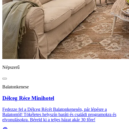
Népszerű
Balatonkenese
Délceg Réce Minihotel
Fedezze fel a Délceg Récét Balatonkenesén, pár lépésre a
Balatontól! Tökéletes helyszín baráti és családi programokra és
elvonulásokra. Béreld ki a teljes házat akár 30 főre!