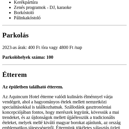
Kerékpártúra
Zenés programok - DJ, karaoke
Borkóstoló
Pálinkakóstoló
Parkolás
2023-as árak: 400 Ft /óra vagy 4800 Ft /nap
Parkolóhelyek száma: 100
Étterem
Az épületben található étterem.
Az Aquincum Hotel étterme valódi kulináris élménnyel várja
vendégeit, ahol a hagyományos ételek mellett nemzetközi
specialitásokkal is találkozhatnak. Szállodánk gasztronómiai
koncepciójában fontos, hogy merészek legyünk, kövessük a mai
trendeket, és az újdonságok mellett újjáélesszük a tradicionális
ételeket, melyek mellé kiváló magyar borokat ajánlunk, az ország
emblematikus tájegységeiről. Éttermünk tökéletes választás üzleti