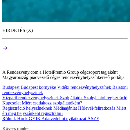
HIRDETÉS (X)
A Rendezveny.com a HotelPremio Group cégcsoport tagjaként
Magyarország piacvezető céges rendezvényhelyszínkereső portálja.
Budapest
Budapest környéke
Vidéki rendezvényhelyszínek
Balatoni
rendezvényhelyszínek
Vízparti rendezvényhelyszínek
Szolgáltatók
Szolgáltatói regisztráció
Kapcsolat
Miért csatlakozz szolgáltatóként?
Regisztráció helyszíneknek
Médiaajánlat
Hírlevél-feliratkozás
Miért
éri meg helyszínként regisztrálni?
Rólunk
Hírek
GYIK
Adatvédelmi nyilatkozat
ÁSZF
Kövess minket