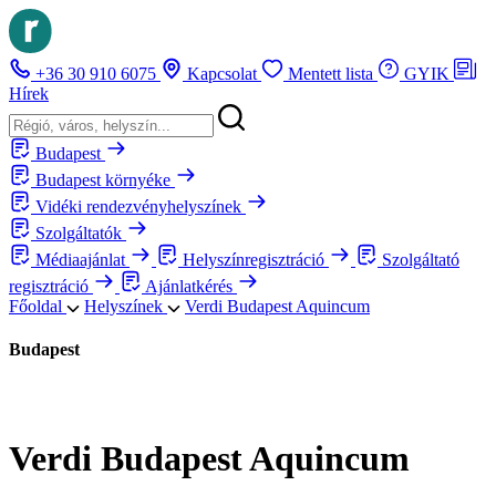
+36 30 910 6075
Kapcsolat
Mentett lista
GYIK
Hírek
Budapest
Budapest környéke
Vidéki rendezvényhelyszínek
Szolgáltatók
Médiaajánlat
Helyszínregisztráció
Szolgáltató
regisztráció
Ajánlatkérés
Főoldal
Helyszínek
Verdi Budapest Aquincum
Budapest
Verdi Budapest Aquincum