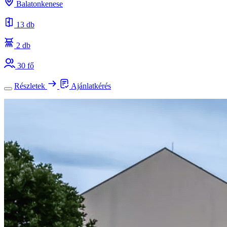
Balatonkenese
13 db
2 db
30 fő
Részletek
Ajánlatkérés