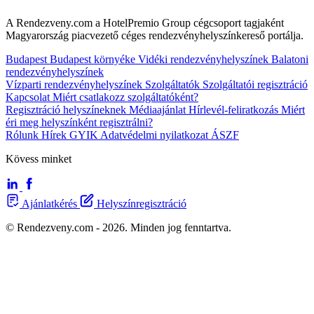
A Rendezveny.com a HotelPremio Group cégcsoport tagjaként
Magyarország piacvezető céges rendezvényhelyszínkereső portálja.
Budapest
Budapest környéke
Vidéki rendezvényhelyszínek
Balatoni
rendezvényhelyszínek
Vízparti rendezvényhelyszínek
Szolgáltatók
Szolgáltatói regisztráció
Kapcsolat
Miért csatlakozz szolgáltatóként?
Regisztráció helyszíneknek
Médiaajánlat
Hírlevél-feliratkozás
Miért
éri meg helyszínként regisztrálni?
Rólunk
Hírek
GYIK
Adatvédelmi nyilatkozat
ÁSZF
Kövess minket
Ajánlatkérés
Helyszínregisztráció
© Rendezveny.com - 2026. Minden jog fenntartva.