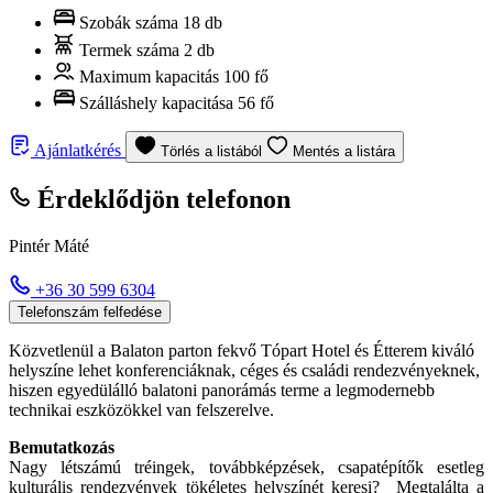
Szobák száma
18 db
Termek száma
2 db
Maximum kapacitás
100 fő
Szálláshely kapacitása
56 fő
Ajánlatkérés
Törlés a listából
Mentés a listára
Érdeklődjön telefonon
Pintér Máté
+36 30 599 6304
Telefonszám felfedése
Közvetlenül a Balaton parton fekvő Tópart Hotel és Étterem kiváló
helyszíne lehet konferenciáknak, céges és családi rendezvényeknek,
hiszen egyedülálló balatoni panorámás terme a legmodernebb
technikai eszközökkel van felszerelve.
Bemutatkozás
Nagy létszámú tréingek, továbbképzések, csapatépítők esetleg
kulturális rendezvények tökéletes helyszínét keresi? Megtalálta a