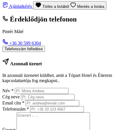
Ajánlatkérés
Törlés a listából
Mentés a listára
Érdeklődjön telefonon
Pintér Máté
+36 30 599 6304
Telefonszám felfedése
Azonnali üzenet
Itt azonnali üzenetet küldhet, amit a Tópart Hotel és Étterem
kapcsolattartója fog megkapni..
Név
*
Cég neve
Email cím
*
Telefonszám
*
Üzenet