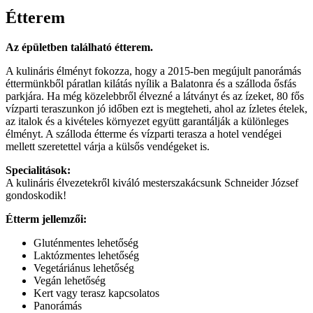
Étterem
Az épületben található étterem.
A kulináris élményt fokozza, hogy a 2015-ben megújult panorámás
éttermünkből páratlan kilátás nyílik a Balatonra és a szálloda ősfás
parkjára. Ha még közelebbről élvezné a látványt és az ízeket, 80 fős
vízparti teraszunkon jó időben ezt is megteheti, ahol az ízletes ételek,
az italok és a kivételes környezet együtt garantálják a különleges
élményt. A szálloda étterme és vízparti terasza a hotel vendégei
mellett szeretettel várja a külsős vendégeket is.
Specialitások:
A kulináris élvezetekről kiváló mesterszakácsunk Schneider József
gondoskodik!
Étterm jellemzői:
Gluténmentes lehetőség
Laktózmentes lehetőség
Vegetáriánus lehetőség
Vegán lehetőség
Kert vagy terasz kapcsolatos
Panorámás