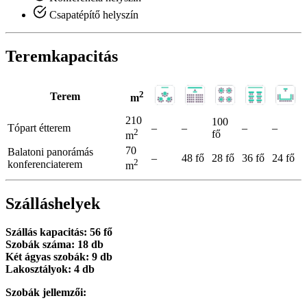
Csapatépítő helyszín
Teremkapacitás
2
Terem
m
210
100
Tópart étterem
–
–
–
–
2
fő
m
70
Balatoni panorámás
–
48 fő
28 fő
36 fő
24 fő
2
konferenciaterem
m
Szálláshelyek
Szállás kapacitás: 56 fő
Szobák száma: 18 db
Két ágyas szobák: 9 db
Lakosztályok: 4 db
Szobák jellemzői: