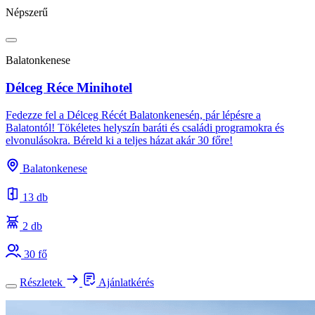
Népszerű
Balatonkenese
Délceg Réce Minihotel
Fedezze fel a Délceg Récét Balatonkenesén, pár lépésre a
Balatontól! Tökéletes helyszín baráti és családi programokra és
elvonulásokra. Béreld ki a teljes házat akár 30 főre!
Balatonkenese
13 db
2 db
30 fő
Részletek
Ajánlatkérés