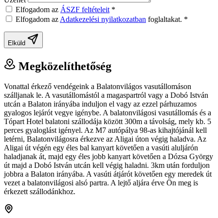
Elfogadom az
ÁSZF feltételeit
*
Elfogadom az
Adatkezelési nyilatkozatban
foglaltakat.
*
Elküld
Megközelíthetőség
Vonattal érkező vendégeink a Balatonvilágos vasutállomáson
szálljanak le. A vasutállomástól a magaspartról vagy a Dobó István
utcán a Balaton irányába induljon el vagy az ezzel párhuzamos
gyalogos lejárót vegye igénybe. A balatonvilágosi vasutállomás és a
Tópart Hotel balatoni szállodája között 300m a távolság, mely kb. 5
perces gyaloglást igényel. Az M7 autópálya 98-as kihajtójánál kell
letérni, Balatonvilágosra érkezve az Aligai úton végig haladva. Az
Aligai út végén egy éles bal kanyart követően a vasúti aluljárón
haladjanak át, majd egy éles jobb kanyart követően a Dózsa György
út majd a Dobó István utcán kell végig haladni. 3km után forduljon
jobbra a Balaton irányába. A vasúti átjárót követően egy meredek út
vezet a balatonvilágosi alsó partra. A lejtő aljára érve Ön meg is
érkezett szállodánkhoz.