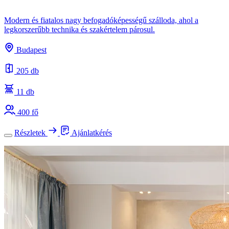
Modern és fiatalos nagy befogadóképességű szálloda, ahol a
legkorszerűbb technika és szakértelem párosul.
Budapest
205 db
11 db
400 fő
Részletek
Ajánlatkérés