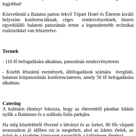
legjobbat!
Közvetlenül a Balaton parton fekvő Tópart Hotel és Étterem kiváló
helyszíne konferenciáknak, céges rendezvényeknek, hiszen
egyedülálló balatoni panorámás terme a legmodernebb technikai
eszközökkel van felszerelve.
Termek
- 110 fő befogadására alkalmas, panorámás rendezvényterem
- Kisebb létszámú események, állófogadások számára üvegfalú,
balatoni körpanorámás konferenciaterem, amely 50 fő befogadására
alkalmas.
Catering
A kulináris élményt fokozza, hogy az étteremből páratlan kilátás
nyílik a Balatonra és a szálloda ősfás parkjára.
Ha még közelebbről élvezné a látványt és az ízeket, 80 fős vízparti
teraszunkon jó időben ezt is megteheti, ahol az ízletes ételek, az
italok és a kivételes környezet garantálják a különleges élményt.