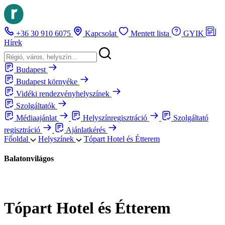
+36 30 910 6075
Kapcsolat
Mentett lista
GYIK
Hírek
Budapest
Budapest környéke
Vidéki rendezvényhelyszínek
Szolgáltatók
Médiaajánlat
Helyszínregisztráció
Szolgáltató
regisztráció
Ajánlatkérés
Főoldal
Helyszínek
Tópart Hotel és Étterem
Balatonvilágos
Tópart Hotel és Étterem