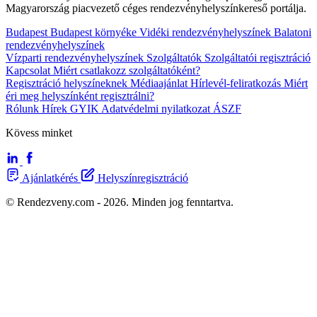
Magyarország piacvezető céges rendezvényhelyszínkereső portálja.
Budapest
Budapest környéke
Vidéki rendezvényhelyszínek
Balatoni
rendezvényhelyszínek
Vízparti rendezvényhelyszínek
Szolgáltatók
Szolgáltatói regisztráció
Kapcsolat
Miért csatlakozz szolgáltatóként?
Regisztráció helyszíneknek
Médiaajánlat
Hírlevél-feliratkozás
Miért
éri meg helyszínként regisztrálni?
Rólunk
Hírek
GYIK
Adatvédelmi nyilatkozat
ÁSZF
Kövess minket
Ajánlatkérés
Helyszínregisztráció
© Rendezveny.com - 2026. Minden jog fenntartva.