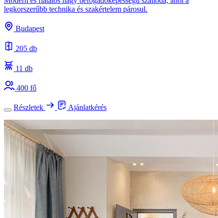
Modern és fiatalos nagy befogadóképességű szálloda, ahol a
legkorszerűbb technika és szakértelem párosul.
Budapest
205 db
11 db
400 fő
Részletek
Ajánlatkérés