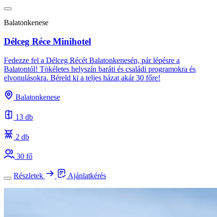
Balatonkenese
Délceg Réce Minihotel
Fedezze fel a Délceg Récét Balatonkenesén, pár lépésre a
Balatontól! Tökéletes helyszín baráti és családi programokra és
elvonulásokra. Béreld ki a teljes házat akár 30 főre!
Balatonkenese
13 db
2 db
30 fő
Részletek
Ajánlatkérés