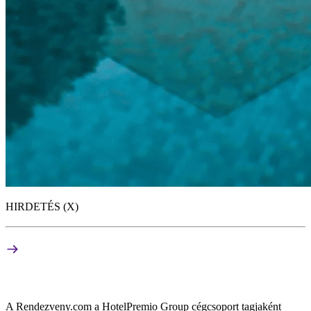
HIRDETÉS (X)
A Rendezveny.com a HotelPremio Group cégcsoport tagjaként