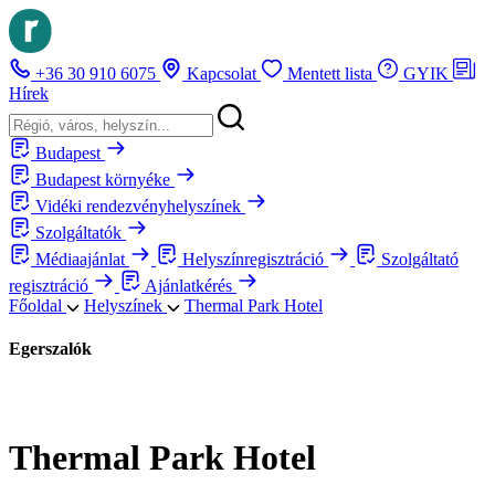
+36 30 910 6075
Kapcsolat
Mentett lista
GYIK
Hírek
Budapest
Budapest környéke
Vidéki rendezvényhelyszínek
Szolgáltatók
Médiaajánlat
Helyszínregisztráció
Szolgáltató
regisztráció
Ajánlatkérés
Főoldal
Helyszínek
Thermal Park Hotel
Egerszalók
Thermal Park Hotel