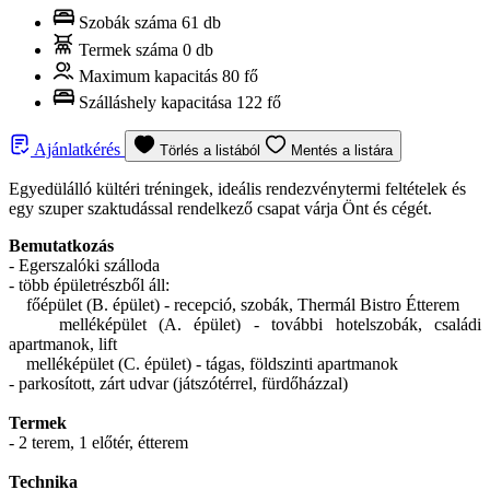
Szobák száma
61 db
Termek száma
0 db
Maximum kapacitás
80 fő
Szálláshely kapacitása
122 fő
Ajánlatkérés
Törlés a listából
Mentés a listára
Egyedülálló kültéri tréningek, ideális rendezvénytermi feltételek és
egy szuper szaktudással rendelkező csapat várja Önt és cégét.
Bemutatkozás
- Egerszalóki szálloda
- több épületrészből áll:
főépület (B. épület) - recepció, szobák, Thermál Bistro Étterem
melléképület (A. épület) - további hotelszobák, családi
apartmanok, lift
melléképület (C. épület) - tágas, földszinti apartmanok
- parkosított, zárt udvar (játszótérrel, fürdőházzal)
Termek
- 2 terem, 1 előtér, étterem
Technika