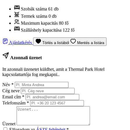
Szobák száma
61 db
Termek száma
0 db
Maximum kapacitás
80 fő
Szálláshely kapacitása
122 fő
Ajánlatkérés
Törlés a listából
Mentés a listára
Azonnali üzenet
Itt azonnali üzenetet küldhet, amit a Thermal Park Hotel
kapcsolattartója fog megkapni..
Név
*
Cég neve
Email cím
*
Telefonszám
*
Üzenet
Elfogadom az
ÁSZF feltételeit
*