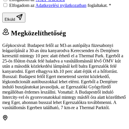
Elfogadom az
Adatkezelési nyilatkozatban
foglaltakat.
*
Elküld
Megközelíthetőség
Gépkocsival: Budapest felől az M3-as autópálya füzesabonyi
leágazójánál a 30-as útra kanyarodva Kerecsenden és Demjénen
keresztül mintegy 10 perc alatt érhető el a Thermal Park. Egerből a
25-ös főúton észak felé haladva a vasútállomásnál lévő ÖMV kút
után a második közlekedési lámpánál kell balra Egerszalók felé
kanyarodni. Egert elhagyva kb.10 perc alatt érjük el a hőforrást.
Busszal: Budapest felől Egert menetrend szerint közlekedő,
légkondicionált autóbuszokkal lehet elérni. Egerből a Demjénre
induló buszjáratokat javasoljuk, az Egerszalóki Gyógyfürdő
megállóban érdemes leszállni. Vonattal: A Budapestről induló
Intercity-vel és gyorsvonatokkal mintegy másfél óra alatt közelíthető
meg Eger, ahonnan busszal lehet Egerszalókra továbbmenni. A
vasútállomás Egerben található, 7 km-re a Thermal Parktól.