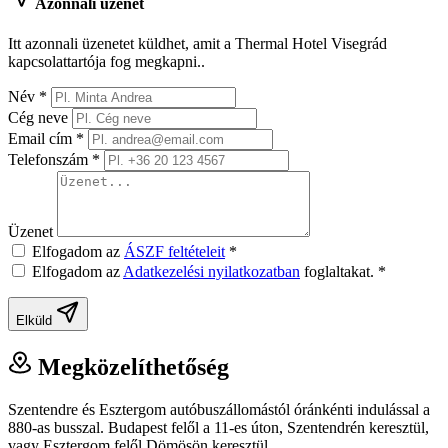
Azonnali üzenet
Itt azonnali üzenetet küldhet, amit a Thermal Hotel Visegrád
kapcsolattartója fog megkapni..
Név
*
Cég neve
Email cím
*
Telefonszám
*
Üzenet
Elfogadom az
ÁSZF feltételeit
*
Elfogadom az
Adatkezelési nyilatkozatban
foglaltakat.
*
Elküld
Megközelíthetőség
Szentendre és Esztergom autóbuszállomástól óránkénti indulással a
880-as busszal. Budapest felől a 11-es úton, Szentendrén keresztül,
vagy Esztergom felől Dömösön keresztül.