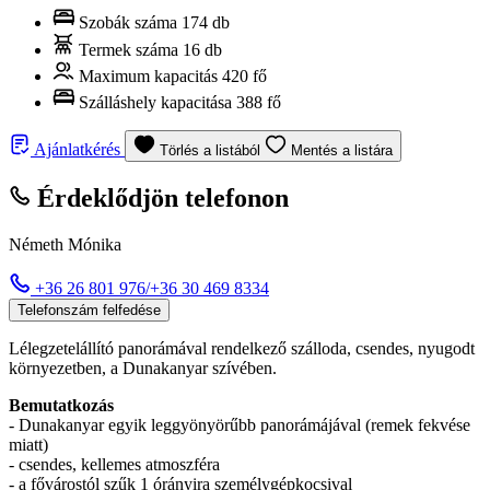
Szobák száma
174 db
Termek száma
16 db
Maximum kapacitás
420 fő
Szálláshely kapacitása
388 fő
Ajánlatkérés
Törlés a listából
Mentés a listára
Érdeklődjön telefonon
Németh Mónika
+36 26 801 976/+36 30 469 8334
Telefonszám felfedése
Lélegzetelállító panorámával rendelkező szálloda, csendes, nyugodt
környezetben, a Dunakanyar szívében.
Bemutatkozás
- Dunakanyar egyik leggyönyörűbb panorámájával (remek fekvése
miatt)
- csendes, kellemes atmoszféra
- a fővárostól szűk 1 órányira személygépkocsival