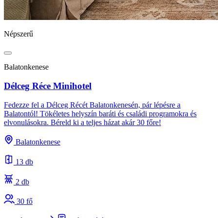
Népszerű
Balatonkenese
Délceg Réce Minihotel
Fedezze fel a Délceg Récét Balatonkenesén, pár lépésre a
Balatontól! Tökéletes helyszín baráti és családi programokra és
elvonulásokra. Béreld ki a teljes házat akár 30 főre!
Balatonkenese
13 db
2 db
30 fő