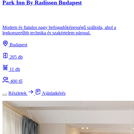
Park Inn By Radisson Budapest
Modern és fiatalos nagy befogadóképességű szálloda, ahol a
legkorszerűbb technika és szakértelem párosul.
Budapest
205 db
11 db
400 fő
Részletek
Ajánlatkérés