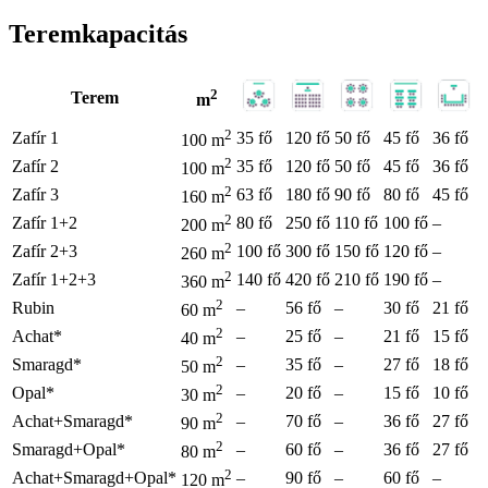
Teremkapacitás
2
Terem
m
2
Zafír 1
35 fő
120 fő
50 fő
45 fő
36 fő
100 m
2
Zafír 2
35 fő
120 fő
50 fő
45 fő
36 fő
100 m
2
Zafír 3
63 fő
180 fő
90 fő
80 fő
45 fő
160 m
2
Zafír 1+2
80 fő
250 fő
110 fő
100 fő
–
200 m
2
Zafír 2+3
100 fő
300 fő
150 fő
120 fő
–
260 m
2
Zafír 1+2+3
140 fő
420 fő
210 fő
190 fő
–
360 m
2
Rubin
–
56 fő
–
30 fő
21 fő
60 m
2
Achat*
–
25 fő
–
21 fő
15 fő
40 m
2
Smaragd*
–
35 fő
–
27 fő
18 fő
50 m
2
Opal*
–
20 fő
–
15 fő
10 fő
30 m
2
Achat+Smaragd*
–
70 fő
–
36 fő
27 fő
90 m
2
Smaragd+Opal*
–
60 fő
–
36 fő
27 fő
80 m
2
Achat+Smaragd+Opal*
–
90 fő
–
60 fő
–
120 m