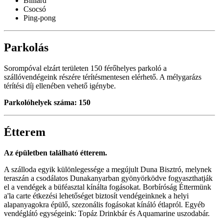
Billiárd
Csocsó
Ping-pong
Parkolás
Sorompóval elzárt területen 150 férőhelyes parkoló a
szállóvendégeink részére térítésmentesen elérhető. A mélygarázs
térítési díj ellenében vehető igénybe.
Parkolóhelyek száma: 150
Étterem
Az épületben található étterem.
A szálloda egyik különlegessége a megújult Duna Bisztró, melynek
teraszán a csodálatos Dunakanyarban gyönyörködve fogyaszthatják
el a vendégek a büféasztal kínálta fogásokat. Borbíróság Éttermünk
a'la carte étkezési lehetőséget biztosít vendégeinknek a helyi
alapanyagokra épülő, szezonális fogásokat kínáló étlapról. Egyéb
vendéglátó egységeink: Topáz Drinkbár és Aquamarine uszodabár.