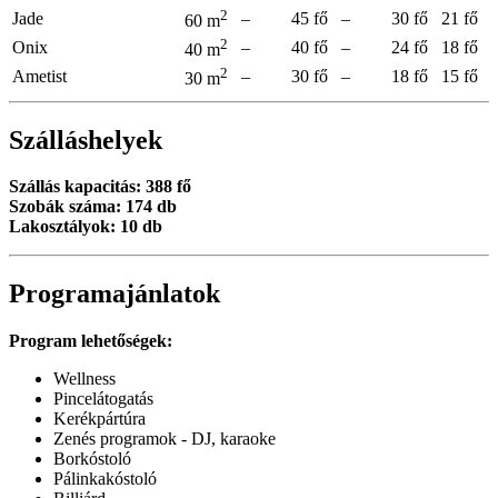
2
Jade
–
45 fő
–
30 fő
21 fő
60 m
2
Onix
–
40 fő
–
24 fő
18 fő
40 m
2
Ametist
–
30 fő
–
18 fő
15 fő
30 m
Szálláshelyek
Szállás kapacitás: 388 fő
Szobák száma: 174 db
Lakosztályok: 10 db
Programajánlatok
Program lehetőségek:
Wellness
Pincelátogatás
Kerékpártúra
Zenés programok - DJ, karaoke
Borkóstoló
Pálinkakóstoló