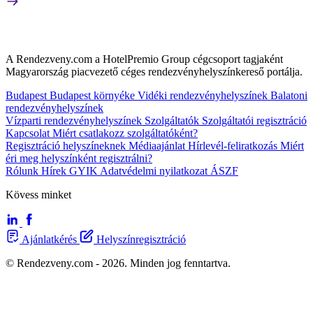
A Rendezveny.com a HotelPremio Group cégcsoport tagjaként
Magyarország piacvezető céges rendezvényhelyszínkereső portálja.
Budapest
Budapest környéke
Vidéki rendezvényhelyszínek
Balatoni
rendezvényhelyszínek
Vízparti rendezvényhelyszínek
Szolgáltatók
Szolgáltatói regisztráció
Kapcsolat
Miért csatlakozz szolgáltatóként?
Regisztráció helyszíneknek
Médiaajánlat
Hírlevél-feliratkozás
Miért
éri meg helyszínként regisztrálni?
Rólunk
Hírek
GYIK
Adatvédelmi nyilatkozat
ÁSZF
Kövess minket
Ajánlatkérés
Helyszínregisztráció
© Rendezveny.com - 2026. Minden jog fenntartva.