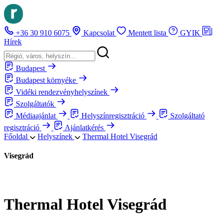
+36 30 910 6075
Kapcsolat
Mentett lista
GYIK
Hírek
Budapest
Budapest környéke
Vidéki rendezvényhelyszínek
Szolgáltatók
Médiaajánlat
Helyszínregisztráció
Szolgáltató
regisztráció
Ajánlatkérés
Főoldal
Helyszínek
Thermal Hotel Visegrád
Visegrád
Thermal Hotel Visegrád