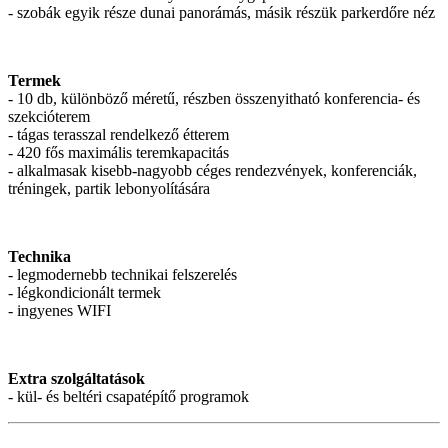
- szobák egyik része dunai panorámás, másik részük parkerdőre néz
Termek
- 10 db, különböző méretű, részben összenyitható konferencia- és
szekcióterem
- tágas terasszal rendelkező étterem
- 420 fős maximális teremkapacitás
- alkalmasak kisebb-nagyobb céges rendezvények, konferenciák,
tréningek, partik lebonyolítására
Technika
- legmodernebb technikai felszerelés
- légkondicionált termek
- ingyenes WIFI
Extra szolgáltatások
- kül- és beltéri csapatépítő programok