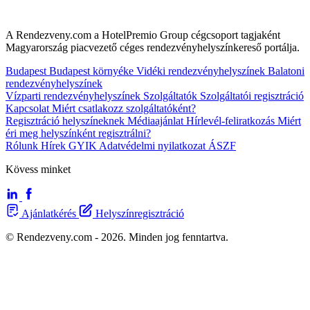
A Rendezveny.com a HotelPremio Group cégcsoport tagjaként
Magyarország piacvezető céges rendezvényhelyszínkereső portálja.
Budapest
Budapest környéke
Vidéki rendezvényhelyszínek
Balatoni
rendezvényhelyszínek
Vízparti rendezvényhelyszínek
Szolgáltatók
Szolgáltatói regisztráció
Kapcsolat
Miért csatlakozz szolgáltatóként?
Regisztráció helyszíneknek
Médiaajánlat
Hírlevél-feliratkozás
Miért
éri meg helyszínként regisztrálni?
Rólunk
Hírek
GYIK
Adatvédelmi nyilatkozat
ÁSZF
Kövess minket
Ajánlatkérés
Helyszínregisztráció
© Rendezveny.com - 2026. Minden jog fenntartva.