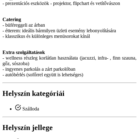
- prezentációs eszközök - projektor, flipchart és vetítővászon
Catering
- büféreggeli az árban
- étterem: ideális bármilyen üzleti esemény lebonyolítására
- klasszikus és különleges menüsorokat kínál
Extra szolgáltatások
- wellness részleg korlátlan használata (jacuzzi, infra- , finn szauna,
gőz, sószoba)
- ingyenes parkolás a zárt parkolóban
- autóbérlés (sofőrrel együtt is lehetséges)
Helyszín kategóriái
Szálloda
Helyszín jellege