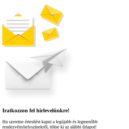
Iratkozzon fel hírlevelünkre!
Ha szeretne értesítést kapni a legújabb és legmenőbb
rendezvényhelyszínekről, töltse ki az alábbi űrlapot!