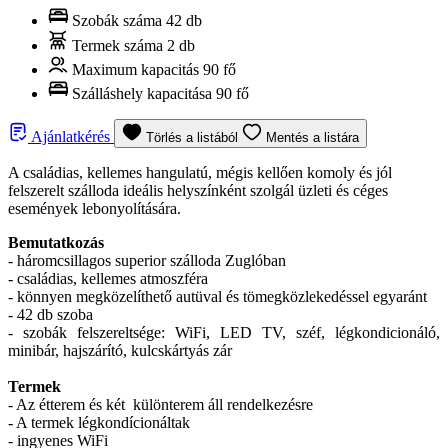
Szobák száma
42 db
Termek száma
2 db
Maximum kapacitás
90 fő
Szálláshely kapacitása
90 fő
Ajánlatkérés
Törlés a listából
Mentés a listára
A családias, kellemes hangulatú, mégis kellően komoly és jól
felszerelt szálloda ideális helyszínként szolgál üzleti és céges
események lebonyolítására.
Bemutatkozás
- háromcsillagos superior szálloda Zuglóban
- családias, kellemes atmoszféra
- könnyen megközelíthető autüval és tömegközlekedéssel egyaránt
- 42 db szoba
- szobák felszereltsége: WiFi, LED TV, széf, légkondicionáló,
minibár, hajszárító, kulcskártyás zár
Termek
- Az étterem és két különterem áll rendelkezésre
- A termek légkondícionáltak
- ingyenes WiFi