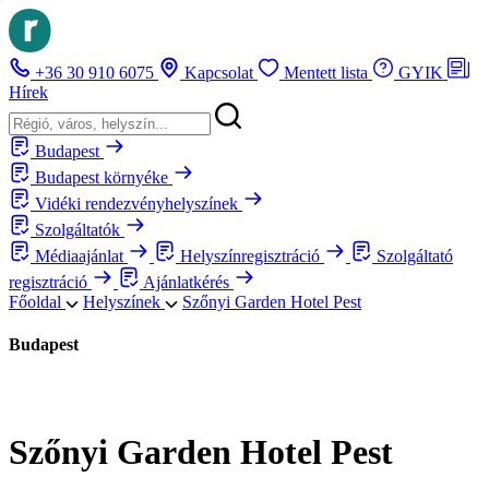
+36 30 910 6075
Kapcsolat
Mentett lista
GYIK
Hírek
Budapest
Budapest környéke
Vidéki rendezvényhelyszínek
Szolgáltatók
Médiaajánlat
Helyszínregisztráció
Szolgáltató
regisztráció
Ajánlatkérés
Főoldal
Helyszínek
Szőnyi Garden Hotel Pest
Budapest
Szőnyi Garden Hotel Pest