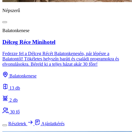
Népszerű
Balatonkenese
Délceg Réce Minihotel
Fedezze fel a Délceg Récét Balatonkenesén, pár lépésre a
Balatontól! Tökéletes helyszín baráti és családi programokra és
elvonulásokra. Béreld ki a teljes házat akár 30 főre!
Balatonkenese
13 db
2 db
30 fő
Részletek
Ajánlatkérés