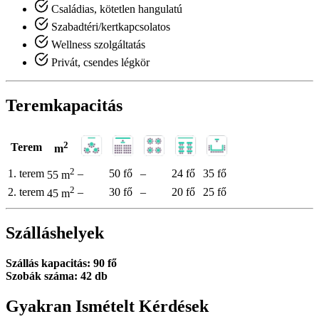
Családias, kötetlen hangulatú
Szabadtéri/kertkapcsolatos
Wellness szolgáltatás
Privát, csendes légkör
Teremkapacitás
2
Terem
m
2
1. terem
–
50 fő
–
24 fő
35 fő
55 m
2
2. terem
–
30 fő
–
20 fő
25 fő
45 m
Szálláshelyek
Szállás kapacitás: 90 fő
Szobák száma: 42 db
Gyakran Ismételt Kérdések