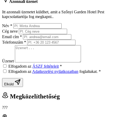
Azonnali üzenet
Itt azonnali üzenetet küldhet, amit a Szőnyi Garden Hotel Pest
kapcsolattartója fog megkapni..
Név
*
Cég neve
Email cím
*
Telefonszám
*
Üzenet
Elfogadom az
ÁSZF feltételeit
*
Elfogadom az
Adatkezelési nyilatkozatban
foglaltakat.
*
Elküld
Megközelíthetőség
???