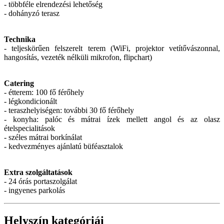
- többféle elrendezési lehetőség
- dohányzó terasz
Technika
- teljeskörűen felszerelt terem (WiFi, projektor vetítővászonnal,
hangosítás, vezeték nélküli mikrofon, flipchart)
Catering
- étterem: 100 fő férőhely
- légkondicionált
- teraszhelyiségen: további 30 fő férőhely
- konyha: palóc és mátrai ízek mellett angol és az olasz
ételspecialitások
- széles mátrai borkínálat
- kedvezményes ajánlatú büféasztalok
Extra szolgáltatások
- 24 órás portaszolgálat
- ingyenes parkolás
Helyszín kategóriái