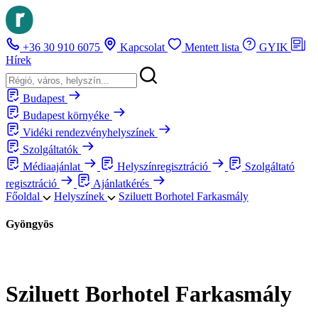
+36 30 910 6075
Kapcsolat
Mentett lista
GYIK
Hírek
Budapest
Budapest környéke
Vidéki rendezvényhelyszínek
Szolgáltatók
Médiaajánlat
Helyszínregisztráció
Szolgáltató
regisztráció
Ajánlatkérés
Főoldal
Helyszínek
Sziluett Borhotel Farkasmály
Gyöngyös
Sziluett Borhotel Farkasmály