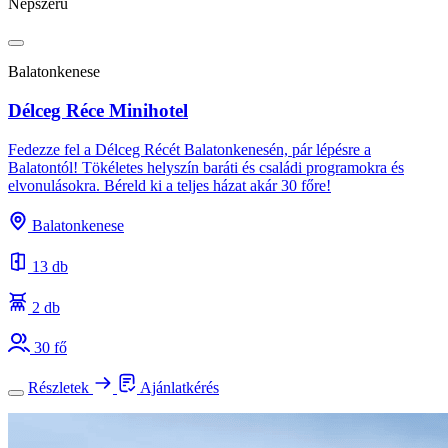
Népszerű
Balatonkenese
Délceg Réce Minihotel
Fedezze fel a Délceg Récét Balatonkenesén, pár lépésre a
Balatontól! Tökéletes helyszín baráti és családi programokra és
elvonulásokra. Béreld ki a teljes házat akár 30 főre!
Balatonkenese
13 db
2 db
30 fő
Részletek
Ajánlatkérés