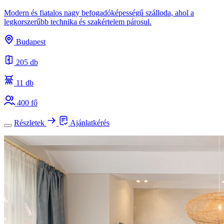
Modern és fiatalos nagy befogadóképességű szálloda, ahol a
legkorszerűbb technika és szakértelem párosul.
Budapest
205 db
11 db
400 fő
Részletek
Ajánlatkérés