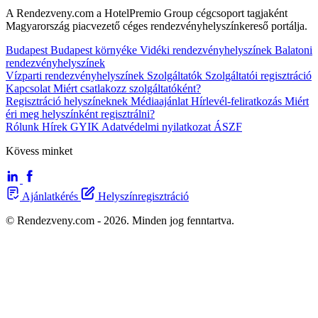
A Rendezveny.com a HotelPremio Group cégcsoport tagjaként
Magyarország piacvezető céges rendezvényhelyszínkereső portálja.
Budapest
Budapest környéke
Vidéki rendezvényhelyszínek
Balatoni
rendezvényhelyszínek
Vízparti rendezvényhelyszínek
Szolgáltatók
Szolgáltatói regisztráció
Kapcsolat
Miért csatlakozz szolgáltatóként?
Regisztráció helyszíneknek
Médiaajánlat
Hírlevél-feliratkozás
Miért
éri meg helyszínként regisztrálni?
Rólunk
Hírek
GYIK
Adatvédelmi nyilatkozat
ÁSZF
Kövess minket
Ajánlatkérés
Helyszínregisztráció
© Rendezveny.com - 2026. Minden jog fenntartva.