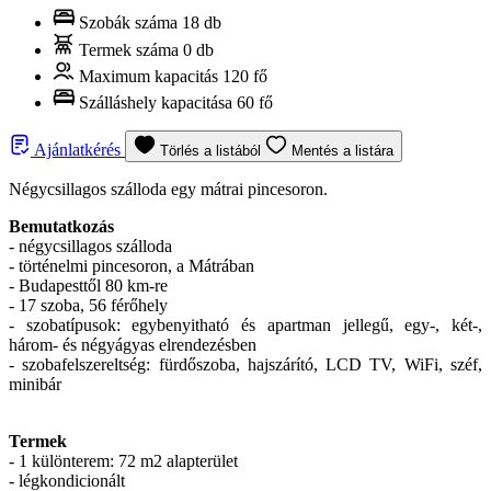
Szobák száma
18 db
Termek száma
0 db
Maximum kapacitás
120 fő
Szálláshely kapacitása
60 fő
Ajánlatkérés
Törlés a listából
Mentés a listára
Négycsillagos szálloda egy mátrai pincesoron.
Bemutatkozás
- négycsillagos szálloda
- történelmi pincesoron, a Mátrában
- Budapesttől 80 km-re
- 17 szoba, 56 férőhely
- szobatípusok: egybenyitható és apartman jellegű, egy-, két-,
három- és négyágyas elrendezésben
- szobafelszereltség: fürdőszoba, hajszárító, LCD TV, WiFi, széf,
minibár
Termek
- 1 különterem: 72 m2 alapterület
- légkondicionált