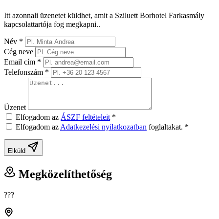
Itt azonnali üzenetet küldhet, amit a Sziluett Borhotel Farkasmály
kapcsolattartója fog megkapni..
Név
*
Cég neve
Email cím
*
Telefonszám
*
Üzenet
Elfogadom az
ÁSZF feltételeit
*
Elfogadom az
Adatkezelési nyilatkozatban
foglaltakat.
*
Elküld
Megközelíthetőség
???