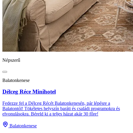
Népszerű
Balatonkenese
Délceg Réce Minihotel
Fedezze fel a Délceg Récét Balatonkenesén, pár lépésre a
Balatontól! Tökéletes helyszín baráti és családi programokra és
elvonulásokra. Béreld ki a teljes házat akár 30 főre!
Balatonkenese