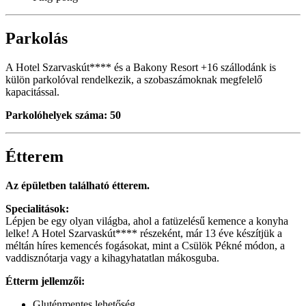
Parkolás
A Hotel Szarvaskút**** és a Bakony Resort +16 szállodánk is
külön parkolóval rendelkezik, a szobaszámoknak megfelelő
kapacitással.
Parkolóhelyek száma: 50
Étterem
Az épületben található étterem.
Specialitások:
Lépjen be egy olyan világba, ahol a fatüzelésű kemence a konyha
lelke! A Hotel Szarvaskút**** részeként, már 13 éve készítjük a
méltán híres kemencés fogásokat, mint a Csülök Pékné módon, a
vaddisznótarja vagy a kihagyhatatlan mákosguba.
Étterm jellemzői:
Gluténmentes lehetőség