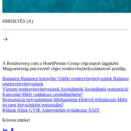
HIRDETÉS (X)
A Rendezveny.com a HotelPremio Group cégcsoport tagjaként
Magyarország piacvezető céges rendezvényhelyszínkereső portálja.
Budapest
Budapest környéke
Vidéki rendezvényhelyszínek
Balatoni
rendezvényhelyszínek
Vízparti rendezvényhelyszínek
Szolgáltatók
Szolgáltatói regisztráció
Kapcsolat
Miért csatlakozz szolgáltatóként?
Regisztráció helyszíneknek
Médiaajánlat
Hírlevél-feliratkozás
Miért
éri meg helyszínként regisztrálni?
Rólunk
Hírek
GYIK
Adatvédelmi nyilatkozat
ÁSZF
Kövess minket