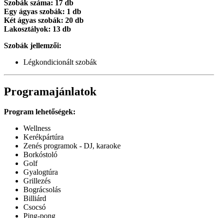
Szobák száma: 17 db
Egy ágyas szobák: 1 db
Két ágyas szobák: 20 db
Lakosztályok: 13 db
Szobák jellemzői:
Légkondicionált szobák
Programajánlatok
Program lehetőségek:
Wellness
Kerékpártúra
Zenés programok - DJ, karaoke
Borkóstoló
Golf
Gyalogtúra
Grillezés
Bográcsolás
Billiárd
Csocsó
Ping-pong