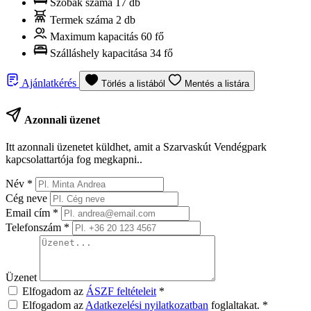
Szobák száma
17 db
Termek száma
2 db
Maximum kapacitás
60 fő
Szálláshely kapacitása
34 fő
Ajánlatkérés
Törlés a listából
Mentés a listára
Azonnali üzenet
Itt azonnali üzenetet küldhet, amit a Szarvaskút Vendégpark
kapcsolattartója fog megkapni..
Név
*
Cég neve
Email cím
*
Telefonszám
*
Üzenet
Elfogadom az
ÁSZF feltételeit
*
Elfogadom az
Adatkezelési nyilatkozatban
foglaltakat.
*