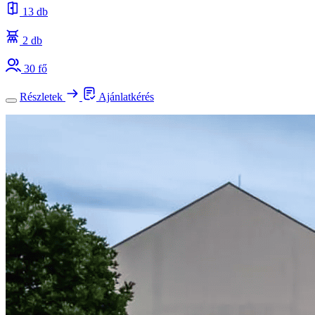
13 db
2 db
30 fő
Részletek
Ajánlatkérés