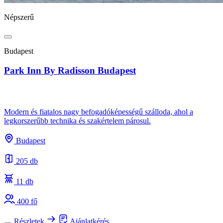
Népszerű
Budapest
Park Inn By Radisson Budapest
Modern és fiatalos nagy befogadóképességű szálloda, ahol a
legkorszerűbb technika és szakértelem párosul.
Budapest
205 db
11 db
400 fő
Részletek
Ajánlatkérés