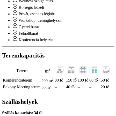
Wellness szolgáltatás
Borrégió közeli
Privát, csendes légkör
Workshop, tréninghelyszín
Gyerekbarát
Felnőttbarát
Konferencia helyszín
Teremkapacitás
2
Terem
m
2
Konferenciaterem
80 fő
150 fő
100 fő
60 fő
50 fő
200 m
2
Bakony Meeting terem
–
40 fő
–
–
20 fő
50 m
Szálláshelyek
Szállás kapacitás: 34 fő