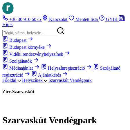
+36 30 910 6075
Kapcsolat
Mentett lista
GYIK
Hírek
Budapest
Budapest környéke
Vidéki rendezvényhelyszínek
Szolgáltatók
Médiaajánlat
Helyszínregisztráció
Szolgáltató
regisztráció
Ajánlatkérés
Főoldal
Helyszínek
Szarvaskút Vendégpark
Zirc-Szarvaskút
Szarvaskút Vendégpark