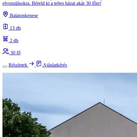
elvonulásokra. Béreld ki a teljes házat akár 30 főre!
Balatonkenese
13 db
2 db
30 fő
Részletek
Ajánlatkérés