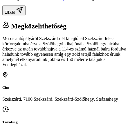
Elküld
Megközelíthetőség
M6-os autópályáról Szekszárd-dél kihajtónál Szekszárd fele a
körforgalomba érve a Szőlőhegyi kihajtónál a Szőlőhegy utcába
érkezve az utcán továbbhajtva a 114-es számú háznál balra fordulva
haladunk tovább egyenesen amíg egy zöld tetejű faházhoz érünk,
amelynél elkanyarodunk jobbra és 150 méterre találjuk a
Vendégházat.
Cím
Szekszárd, 7100 Szekszárd, Szekszárd-Szőlőhegy, Strázsahegy
Távolság