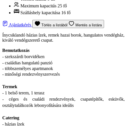
Maximum kapacitás
25 fő
Szálláshely kapacitása
16 fő
Ajánlatkérés
Törlés a listából
Mentés a listára
Ínycsiklandó házias ízek, remek hazai borok, hangulatos vendégház,
kiváló vendégszerető csapat.
Bemutatkozás
- szekszárdi borvidéken
- családias hangulatú panzió
- többszemélyes apartmanok
- minőségi rendezvényszervezés
Termek
- 1 belső terem, 1 terasz
- céges és családi rendezvények, csapatépítők, esküvők,
osztálytalálkozók lebonyolítására ideális
Catering
- házias ízek