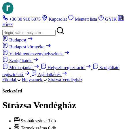
+36 30 910 6075
Kapcsolat
Mentett lista
GYIK
Hírek
Budapest
Budapest környéke
Vidéki rendezvényhelyszínek
Szolgáltatók
Médiaajánlat
Helyszínregisztráció
Szolgáltató
regisztráció
Ajánlatkérés
Főoldal
Helyszínek
Strázsa Vendégház
Szekszárd
Strázsa Vendégház
Szobák száma
3 db
Termek száma
0 db