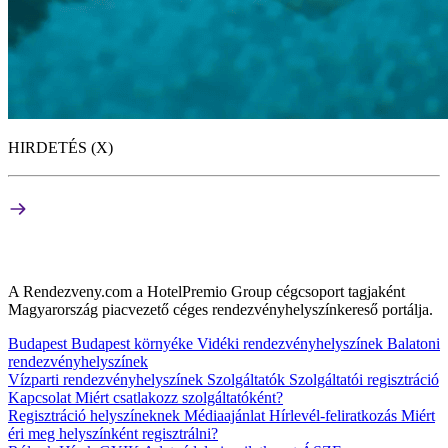
HIRDETÉS (X)
A Rendezveny.com a HotelPremio Group cégcsoport tagjaként
Magyarország piacvezető céges rendezvényhelyszínkereső portálja.
Budapest
Budapest környéke
Vidéki rendezvényhelyszínek
Balatoni
rendezvényhelyszínek
Vízparti rendezvényhelyszínek
Szolgáltatók
Szolgáltatói regisztráció
Kapcsolat
Miért csatlakozz szolgáltatóként?
Regisztráció helyszíneknek
Médiaajánlat
Hírlevél-feliratkozás
Miért
éri meg helyszínként regisztrálni?