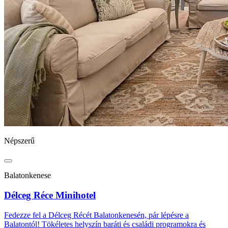
Népszerű
Balatonkenese
Délceg Réce Minihotel
Fedezze fel a Délceg Récét Balatonkenesén, pár lépésre a
Balatontól! Tökéletes helyszín baráti és családi programokra és