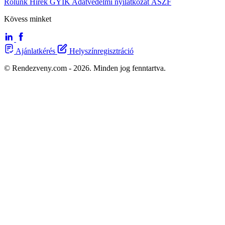
Rólunk
Hírek
GYIK
Adatvédelmi nyilatkozat
ÁSZF
Kövess minket
Ajánlatkérés
Helyszínregisztráció
© Rendezveny.com - 2026. Minden jog fenntartva.