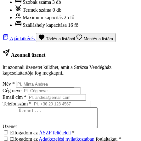
Szobák száma
3 db
Termek száma
0 db
Maximum kapacitás
25 fő
Szálláshely kapacitása
16 fő
Ajánlatkérés
Törlés a listából
Mentés a listára
Azonnali üzenet
Itt azonnali üzenetet küldhet, amit a Strázsa Vendégház
kapcsolattartója fog megkapni..
Név
*
Cég neve
Email cím
*
Telefonszám
*
Üzenet
Elfogadom az
ÁSZF feltételeit
*
Elfogadom az
Adatkezelési nyilatkozatban
foglaltakat.
*