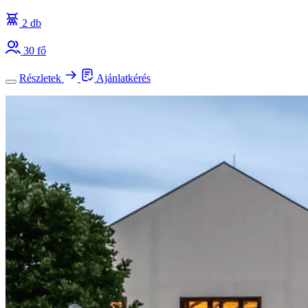
2 db
30 fő
Részletek
Ajánlatkérés