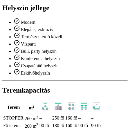
Helyszín jellege
Modern
Elegáns, exkluzív
Természet, erdő közeli
Vízparti
Buli, party helyszín
Konferencia helyszín
Csapatépítő helyszín
Esküvőhelyszín
Teremkapacitás
2
Terem
m
2
STOPPER
–
250 fő
160 fő
–
–
260 m
2
Fő terem
90 fő
180 fő
160 fő
90 fő
90 fő
260 m