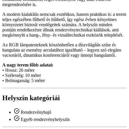
megrendezésére is.
A modern kialakítás nemcsak esztétikus, hanem praktikus is: a terem
teljes egészében fűthető és hűthető, így egész évben kényelmes
környezetet biztosít vendégeitek számára. A helyszín minden
pontján rendelkezésre állnak rendezvénytechnikai kiállások, ami
megkönnyíti a hang-, fény- és vizuáltechnikai eszközök telepítését.
Az RGB lámpatesteknek köszönhetően a díszvilágítás színe és
hangulata az esemény arculatához igazítható – legyen szó elegáns
vacsoráról, dinamikus konferenciáról vagy ünnepi hangulatról.
A nagy terem főbb adatai:
• Hossz: 26 méter
• Szélesség: 10 méter
• Belmagasság: 5 méter
Helyszín kategóriái
Rendezvényhajó
Egyéb rendezvényhelyszín