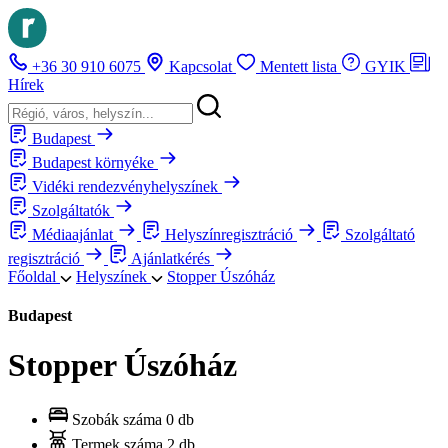
+36 30 910 6075
Kapcsolat
Mentett lista
GYIK
Hírek
Budapest
Budapest környéke
Vidéki rendezvényhelyszínek
Szolgáltatók
Médiaajánlat
Helyszínregisztráció
Szolgáltató
regisztráció
Ajánlatkérés
Főoldal
Helyszínek
Stopper Úszóház
Budapest
Stopper Úszóház
Szobák száma
0 db
Termek száma
2 db