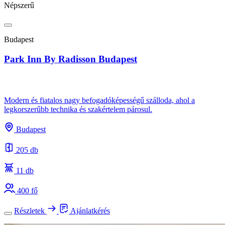
Népszerű
Budapest
Park Inn By Radisson Budapest
Modern és fiatalos nagy befogadóképességű szálloda, ahol a
legkorszerűbb technika és szakértelem párosul.
Budapest
205 db
11 db
400 fő
Részletek
Ajánlatkérés