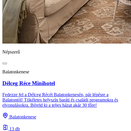
Népszerű
Balatonkenese
Délceg Réce Minihotel
Fedezze fel a Délceg Récét Balatonkenesén, pár lépésre a
Balatontól! Tökéletes helyszín baráti és családi programokra és
elvonulásokra. Béreld ki a teljes házat akár 30 főre!
Balatonkenese
13 db