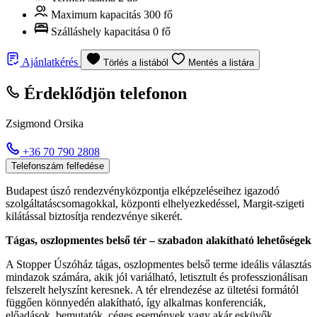
Maximum kapacitás
300 fő
Szálláshely kapacitása
0 fő
Ajánlatkérés
Törlés a listából
Mentés a listára
Érdeklődjön telefonon
Zsigmond Orsika
+36 70 790 2808
Telefonszám felfedése
Budapest úszó rendezvényközpontja elképzeléseihez igazodó
szolgáltatáscsomagokkal, központi elhelyezkedéssel, Margit-szigeti
kilátással biztosítja rendezvénye sikerét.
Tágas, oszlopmentes belső tér – szabadon alakítható lehetőségek
A Stopper Úszóház tágas, oszlopmentes belső terme ideális választás
mindazok számára, akik jól variálható, letisztult és professzionálisan
felszerelt helyszínt keresnek. A tér elrendezése az ültetési formától
függően könnyedén alakítható, így alkalmas konferenciák,
előadások, bemutatók, céges események vagy akár esküvők