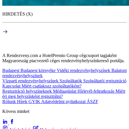
HIRDETÉS (X)
A Rendezveny.com a HotelPremio Group cégcsoport tagjaként
Magyarország piacvezető céges rendezvényhelyszínkereső portálja.
Budapest
Budapest környéke
Vidéki rendezvényhelyszínek
Balatoni
rendezvényhelyszínek
Vízparti rendezvényhelyszínek
Szolgáltatók
Szolgáltatói regisztráció
Kapcsolat
Miért csatlakozz szolgáltatóként?
Regisztráció helyszíneknek
Médiaajánlat
Hírlevél-feliratkozás
Miért
éri meg helyszínként regisztrálni?
Rólunk
Hírek
GYIK
Adatvédelmi nyilatkozat
ÁSZF
Kövess minket