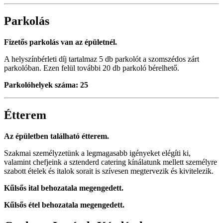
Parkolás
Fizetős parkolás van az épületnél.
A helyszínbérleti díj tartalmaz 5 db parkolót a szomszédos zárt
parkolóban. Ezen felül további 20 db parkoló bérelhető.
Parkolóhelyek száma: 25
Étterem
Az épületben található étterem.
Szakmai személyzetünk a legmagasabb igényeket elégíti ki,
valamint chefjeink a sztenderd catering kínálatunk mellett személyre
szabott ételek és italok sorait is szívesen megtervezik és kivitelezik.
Kűlsős ital behozatala megengedett.
Kűlsős étel behozatala megengedett.