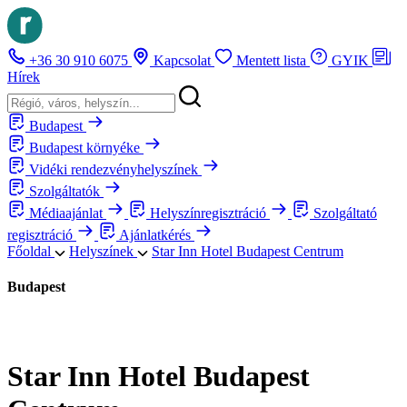
+36 30 910 6075
Kapcsolat
Mentett lista
GYIK
Hírek
Budapest
Budapest környéke
Vidéki rendezvényhelyszínek
Szolgáltatók
Médiaajánlat
Helyszínregisztráció
Szolgáltató
regisztráció
Ajánlatkérés
Főoldal
Helyszínek
Star Inn Hotel Budapest Centrum
Budapest
Star Inn Hotel Budapest