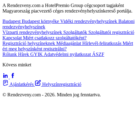
A Rendezveny.com a HotelPremio Group cégcsoport tagjaként
Magyarország piacvezető céges rendezvényhelyszínkereső portálja.
Budapest
Budapest környéke
Vidéki rendezvényhelyszínek
Balatoni
rendezvényhelyszínek
Vízparti rendezvényhelyszínek
Szolgáltatók
Szolgáltatói regisztráció
Kapcsolat
Miért csatlakozz szolgáltatóként?
Regisztráció helyszíneknek
Médiaajánlat
Hírlevél-feliratkozás
Miért
éri meg helyszínként regisztrálni?
Rólunk
Hírek
GYIK
Adatvédelmi nyilatkozat
ÁSZF
Kövess minket
Ajánlatkérés
Helyszínregisztráció
© Rendezveny.com - 2026. Minden jog fenntartva.