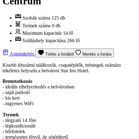
Centrum
Szobák száma
125 db
Termek száma
0 db
Maximum kapacitás
14 fő
Szálláshely kapacitása
266 fő
Ajánlatkérés
Törlés a listából
Mentés a listára
Kisebb létszámú találkozók, csapatépítők, tréningek számára
tökéletes helyszín a belvárosi Star Inn Hotel.
Bemutatkozás
- ideális elhelyezkedés a belvárosban
- saját parkoló
- kis kert
- ingyenes WiFi
Termek
- tárgyaló 14 főre
- légkondicionált
- bőrfotelek
- természetes fényű, de sötétíthető