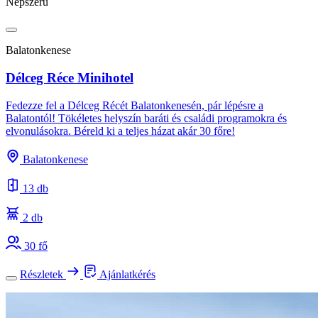
Népszerű
Balatonkenese
Délceg Réce Minihotel
Fedezze fel a Délceg Récét Balatonkenesén, pár lépésre a
Balatontól! Tökéletes helyszín baráti és családi programokra és
elvonulásokra. Béreld ki a teljes házat akár 30 főre!
Balatonkenese
13 db
2 db
30 fő
Részletek
Ajánlatkérés