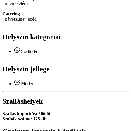
- internetelérés
Catering
- kávészünet, ebéd
Helyszín kategóriái
Szálloda
Helyszín jellege
Modern
Szálláshelyek
Szállás kapacitás: 266 fő
Szobák száma: 125 db