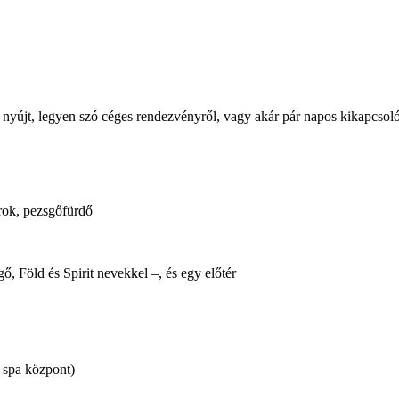
t nyújt, legyen szó céges rendezvényről, vagy akár pár napos kikapcsoló
arok, pezsgőfürdő
ő, Föld és Spirit nevekkel –, és egy előtér
 spa központ)