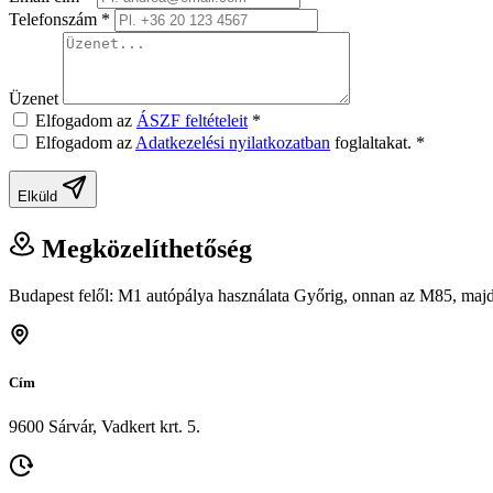
Telefonszám
*
Üzenet
Elfogadom az
ÁSZF feltételeit
*
Elfogadom az
Adatkezelési nyilatkozatban
foglaltakat.
*
Elküld
Megközelíthetőség
Budapest felől: M1 autópálya használata Győrig, onnan az M85, majd 
Cím
9600 Sárvár, Vadkert krt. 5.