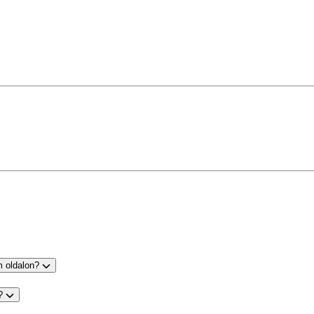
m oldalon?
s?