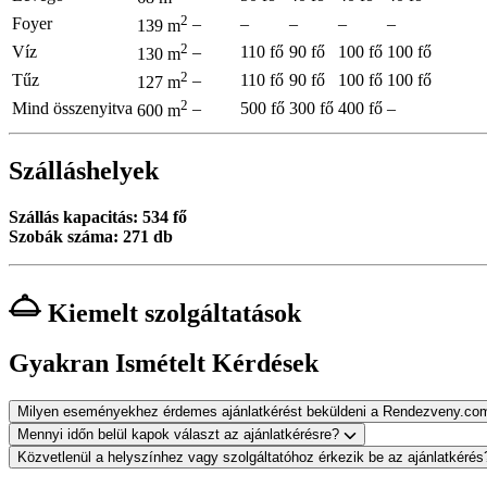
2
Foyer
–
–
–
–
–
139 m
2
Víz
–
110 fő
90 fő
100 fő
100 fő
130 m
2
Tűz
–
110 fő
90 fő
100 fő
100 fő
127 m
2
Mind összenyitva
–
500 fő
300 fő
400 fő
–
600 m
Szálláshelyek
Szállás kapacitás: 534 fő
Szobák száma: 271 db
Kiemelt szolgáltatások
Gyakran Ismételt Kérdések
Milyen eseményekhez érdemes ajánlatkérést beküldeni a Rendezveny.co
Mennyi időn belül kapok választ az ajánlatkérésre?
Közvetlenül a helyszínhez vagy szolgáltatóhoz érkezik be az ajánlatkéré