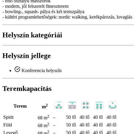
- első osztályú masszőrök
- modern, jól felszerelt fitneszterem
- bowling-, squash- pálya és két teniszpálya
- kültéri programlehetőségek: nordic walking, kerékpározás, lovaglás
Helyszín kategóriái
Helyszín jellege
Konferencia helyszín
Teremkapacitás
2
Terem
m
2
Spirit
–
50 fő
40 fő
40 fő
40 fő
68 m
2
Föld
–
50 fő
40 fő
40 fő
40 fő
68 m
2
Levegő
–
50 fő
40 fő
40 fő
40 fő
68 m