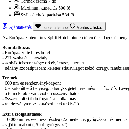
Termek száma
7 db
Maximum kapacitás
500 fő
Szálláshely kapacitása
534 fő
Ajánlatkérés
Törlés a listából
Mentés a listára
Az Európa-szinten híres Spirit Hotel minden téren ötcsillagos élmény
Bemutatkozás
- Európa-szerte híres hotel
- 271 szoba és lakosztály
- szobák felszereltsége: erkély/terasz, internet
- néhány szobatípusban: keleties stílusvilágot idéző körágy, fantázias
Termek
- 600 nm-es rendezvényközpont
- 6 elkülöníthető helyiség: 5 hangszigetelt teremrész – Tűz, Víz, Leveg
- a termek több variációban összenyithatók
- összesen 400 fő befogadására alkalmas
- rendezvényterasz: kávészünetekre kiváló
Extra szolgáltatások
- 10.000 nm-es wellness részleg (22 medence, gyógyászati és medical
- saját termálkút („Spirit gyógyvíz”)