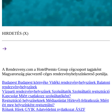
HIRDETÉS (X)
A Rendezveny.com a HotelPremio Group cégcsoport tagjaként
Magyarország piacvezető céges rendezvényhelyszínkereső portálja.
Budapest
Budapest környéke
Vidéki rendezvényhelyszínek
Balatoni
rendezvényhelyszínek
Vízparti rendezvényhelyszínek
Szolgáltatók
Szolgáltatói regisztráció
Kapcsolat
Miért csatlakozz szolgáltatóként?
Regisztráció helyszíneknek
Médiaajánlat
Hírlevél-feliratkozás
Miért
éri meg helyszínként regisztrálni?
Rólunk
Hírek
GYIK
Adatvédelmi nyilatkozat
ÁSZF