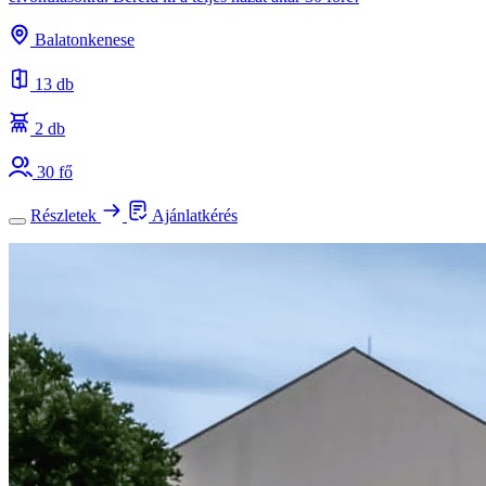
Balatonkenese
13 db
2 db
30 fő
Részletek
Ajánlatkérés