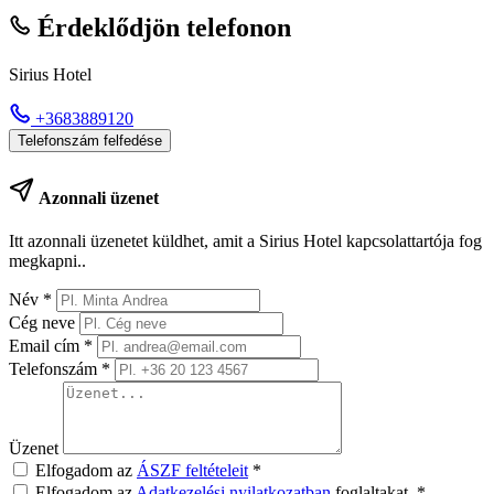
Érdeklődjön telefonon
Sirius Hotel
+3683889120
Telefonszám felfedése
Azonnali üzenet
Itt azonnali üzenetet küldhet, amit a Sirius Hotel kapcsolattartója fog
megkapni..
Név
*
Cég neve
Email cím
*
Telefonszám
*
Üzenet
Elfogadom az
ÁSZF feltételeit
*
Elfogadom az
Adatkezelési nyilatkozatban
foglaltakat.
*