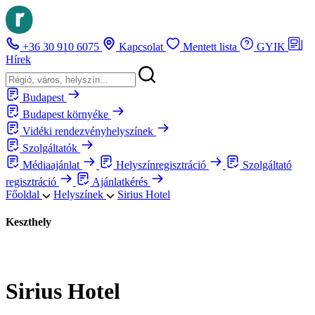
+36 30 910 6075
Kapcsolat
Mentett lista
GYIK
Hírek
Budapest
Budapest környéke
Vidéki rendezvényhelyszínek
Szolgáltatók
Médiaajánlat
Helyszínregisztráció
Szolgáltató
regisztráció
Ajánlatkérés
Főoldal
Helyszínek
Sirius Hotel
Keszthely
Sirius Hotel