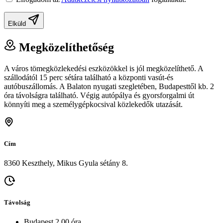
Elküld
Megközelíthetőség
A város tömegközlekedési eszközökkel is jól megközelíthető. A
szállodától 15 perc sétára található a központi vasút-és
autóbuszállomás. A Balaton nyugati szegletében, Budapesttől kb. 2
óra távolságra található. Végig autópálya és gyorsforgalmi út
könnyíti meg a személygépkocsival közlekedők utazását.
Cím
8360 Keszthely, Mikus Gyula sétány 8.
Távolság
Budapest 2.00 óra