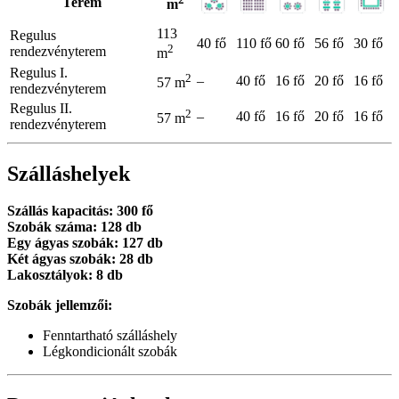
Terem
m
113
Regulus
40 fő
110 fő
60 fő
56 fő
30 fő
2
rendezvényterem
m
Regulus I.
2
–
40 fő
16 fő
20 fő
16 fő
57 m
rendezvényterem
Regulus II.
2
–
40 fő
16 fő
20 fő
16 fő
57 m
rendezvényterem
Szálláshelyek
Szállás kapacitás: 300 fő
Szobák száma: 128 db
Egy ágyas szobák: 127 db
Két ágyas szobák: 28 db
Lakosztályok: 8 db
Szobák jellemzői:
Fenntartható szálláshely
Légkondicionált szobák