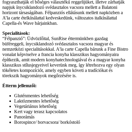
fogyaszthatják el bőséges választékú reggelijüket, illetve zárhatják
napjuk ínycsiklandozó svédasztalos vacsora mellett a Balatoni
horizont társaságában. Félpanziós ellátásunk mellett napközben a
A’la carte ételkínálattal kedveskedünk, változatos italkínálattal
Capella-és Wave bárjainkban.
Specialitások:
“Félpanzió”: Üdvözlőital, SunRise éttermünkben gazdag
büféreggeli, ínycsiklandozó svédasztalos vacsora magyar és
nemzetközi specialitásokkal. A'la carte Capella bárunk a Fine Bistro
vonalat képviselve a francia konyha klasszikus hagyományaira
építkezik, amit modern konyhatechnologiával és a magyar konyha
klasszikus stílusjegyeivel keverünk meg, így létrehozva egy olyan
tökéletes kompozíciót, amely egyben követi a tradíciókat és
törekszik hagyományok megőrzésére is.
Étterm jellemzői:
Gluténmentes lehetőség
Laktózmentes lehetőség
Vegetáriánus lehetőség
Kert vagy terasz kapcsolatos
Panorámás
Borospince/ borvacsora/ borkóstoló