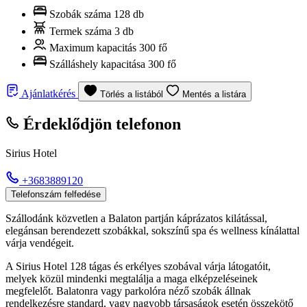
Szobák száma
128 db
Termek száma
3 db
Maximum kapacitás
300 fő
Szálláshely kapacitása
300 fő
Ajánlatkérés
Törlés a listából
Mentés a listára
Érdeklődjön telefonon
Sirius Hotel
+3683889120
Telefonszám felfedése
Szállodánk közvetlen a Balaton partján káprázatos kilátással,
elegánsan berendezett szobákkal, sokszínű spa és wellness kínálattal
várja vendégeit.
A Sirius Hotel 128 tágas és erkélyes szobával várja látogatóit,
melyek közül mindenki megtalálja a maga elképzeléseinek
megfelelőt. Balatonra vagy parkolóra néző szobák állnak
rendelkezésre standard, vagy nagyobb társaságok esetén összekötő