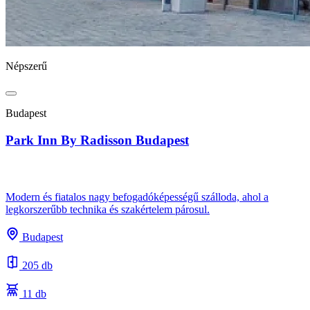
Népszerű
Budapest
Park Inn By Radisson Budapest
Modern és fiatalos nagy befogadóképességű szálloda, ahol a
legkorszerűbb technika és szakértelem párosul.
Budapest
205 db
11 db