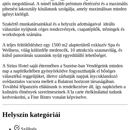
ajtós megoldással. A minél inkább prémium életérzést és a maximális
pihenést lakosztály kínálatunk szolgálja, amely maximálisan minden
igényt kielégít.
Szakértő munkatársainkkal és a helyszín adottságaival ideális
választást nyújtunk céges rendezvények, csapatépítők, tréningek és
workshopok számára.
A teljes feltöltődéshez egy 1500 m2 alapterületű exkluzív Spa és
Wellness, világ különféle medencék, 10 attrakciós szaunavilág, és
külső panorámás szaunánk nyújt egyedülálló lehetőséget.
A Sirius Hotel saját éttermében a Sunrise-ban Vendégeink minden
nap a napfelkeltében gyönyörködve fogyaszthatják el bőséges
választékú reggelijüket, illetve zárhatják napjuk ínycsiklandozó
svédasztalos vacsora mellett a Balatoni horizont társaságában.
Továbbá félpanziós ellátásunk is rendelkezésre áll, így napközben a
kulináris élmények szerelmeseinek A’la carte ételkínálattal tudunk
kedveskedni, a Fine Bistro vonalat képviselve.
Helyszín kategóriái
Szálloda