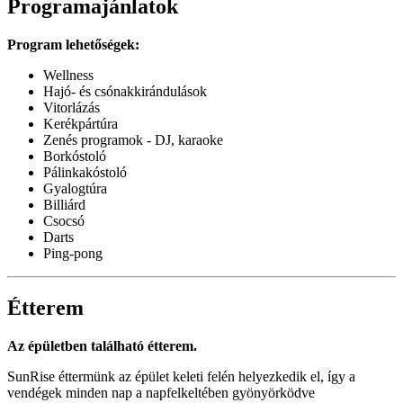
Programajánlatok
Program lehetőségek:
Wellness
Hajó- és csónakkirándulások
Vitorlázás
Kerékpártúra
Zenés programok - DJ, karaoke
Borkóstoló
Pálinkakóstoló
Gyalogtúra
Billiárd
Csocsó
Darts
Ping-pong
Étterem
Az épületben található étterem.
SunRise éttermünk az épület keleti felén helyezkedik el, így a
vendégek minden nap a napfelkeltében gyönyörködve