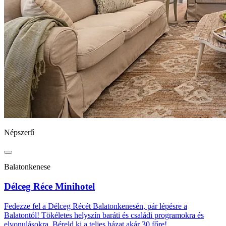
Népszerű
Balatonkenese
Délceg Réce Minihotel
Fedezze fel a Délceg Récét Balatonkenesén, pár lépésre a
Balatontól! Tökéletes helyszín baráti és családi programokra és
elvonulásokra. Béreld ki a teljes házat akár 30 főre!