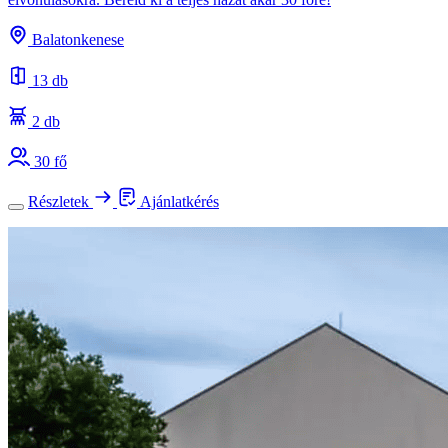
Balatonkenese
13 db
2 db
30 fő
Részletek
Ajánlatkérés