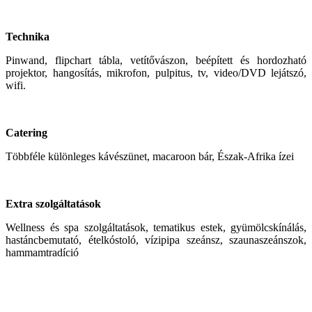
Technika
Pinwand, flipchart tábla, vetítővászon, beépített és hordozható
projektor, hangosítás, mikrofon, pulpitus, tv, video/DVD lejátszó,
wifi.
Catering
Többféle különleges kávészünet, macaroon bár, Észak-Afrika ízei
Extra szolgáltatások
Wellness és spa szolgáltatások, tematikus estek, gyümölcskínálás,
hastáncbemutató, ételkóstoló, vízipipa szeánsz, szaunaszeánszok,
hammamtradíció