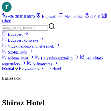
+36 30 910 6075
Kapcsolat
Mentett lista
GYIK
Hírek
Budapest
Budapest környéke
Vidéki rendezvényhelyszínek
Szolgáltatók
Médiaajánlat
Helyszínregisztráció
Szolgáltató
regisztráció
Ajánlatkérés
Főoldal
Helyszínek
Shiraz Hotel
Egerszalók
Shiraz Hotel