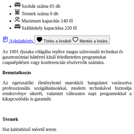
Szobák száma
65 db
Termek száma
0 db
Maximum kapacitás
140 fő
Szálláshely kapacitása
220 fő
Ajánlatkérés
Törlés a listából
Mentés a listára
Az 1001 éjszaka világába repítve magas színvonalú technikai és
gasztronómiai háttérrel kínál feledhetetlen programokat
csapatépítésen vagy konferencián résztvevők számára.
Bemutatkozás
Az egerszalóki élményhotel marokkói hangulatot varázsolva
professzionális szolgáltatásokkal, modern technikával biztosítja
rendezvénye sikerét, valamint változatos napi programokkal a
kikapcsolódás is garantált.
Termek
Hat különböző méretű terem