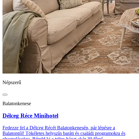
Népszerű
Balatonkenese
Délceg Réce Minihotel
Fedezze fel a Délceg Récét Balatonkenesén, pár lépésre a
Balatontól! Tökéletes helyszín baráti és családi programokra és
elvonulásokra. Béreld ki a teljes házat akár 30 főre!