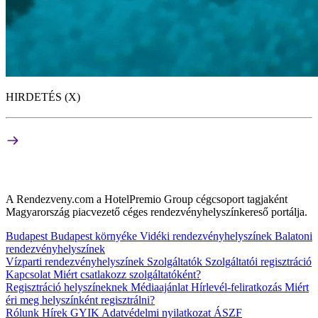
HIRDETÉS (X)
A Rendezveny.com a HotelPremio Group cégcsoport tagjaként
Magyarország piacvezető céges rendezvényhelyszínkereső portálja.
Budapest
Budapest környéke
Vidéki rendezvényhelyszínek
Balatoni
rendezvényhelyszínek
Vízparti rendezvényhelyszínek
Szolgáltatók
Szolgáltatói regisztráció
Kapcsolat
Miért csatlakozz szolgáltatóként?
Regisztráció helyszíneknek
Médiaajánlat
Hírlevél-feliratkozás
Miért
éri meg helyszínként regisztrálni?
Rólunk
Hírek
GYIK
Adatvédelmi nyilatkozat
ÁSZF