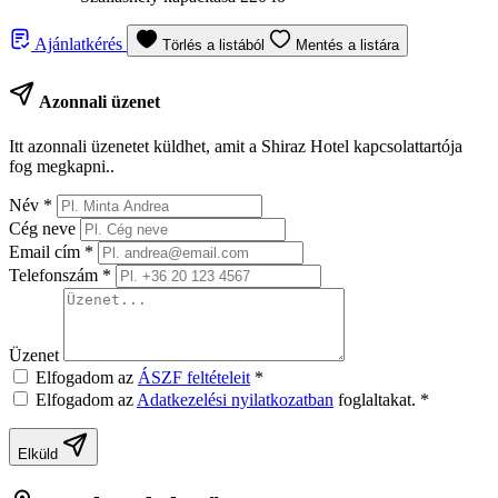
Ajánlatkérés
Törlés a listából
Mentés a listára
Azonnali üzenet
Itt azonnali üzenetet küldhet, amit a Shiraz Hotel kapcsolattartója
fog megkapni..
Név
*
Cég neve
Email cím
*
Telefonszám
*
Üzenet
Elfogadom az
ÁSZF feltételeit
*
Elfogadom az
Adatkezelési nyilatkozatban
foglaltakat.
*
Elküld