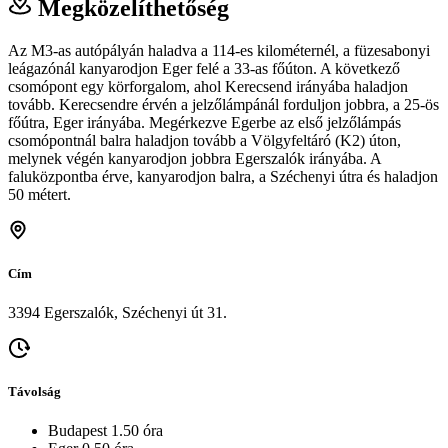
Megközelíthetőség
Az M3-as autópályán haladva a 114-es kilométernél, a füzesabonyi
leágazónál kanyarodjon Eger felé a 33-as főúton. A következő
csomópont egy körforgalom, ahol Kerecsend irányába haladjon
tovább. Kerecsendre érvén a jelzőlámpánál forduljon jobbra, a 25-ös
főútra, Eger irányába. Megérkezve Egerbe az első jelzőlámpás
csomópontnál balra haladjon tovább a Völgyfeltáró (K2) úton,
melynek végén kanyarodjon jobbra Egerszalók irányába. A
faluközpontba érve, kanyarodjon balra, a Széchenyi útra és haladjon
50 métert.
Cím
3394 Egerszalók, Széchenyi út 31.
Távolság
Budapest 1.50 óra