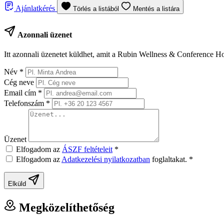
Ajánlatkérés
Törlés a listából
Mentés a listára
Azonnali üzenet
Itt azonnali üzenetet küldhet, amit a Rubin Wellness & Conference Ho
Név
*
Cég neve
Email cím
*
Telefonszám
*
Üzenet
Elfogadom az
ÁSZF feltételeit
*
Elfogadom az
Adatkezelési nyilatkozatban
foglaltakat.
*
Elküld
Megközelíthetőség