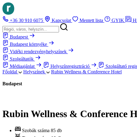
+36 30 910 6075
Kapcsolat
Mentett lista
GYIK
H
Budapest
Budapest környéke
Vidéki rendezvényhelyszínek
Szolgáltatók
Médiaajánlat
Helyszínregisztráció
Szolgáltató regi
Főoldal
Helyszínek
Rubin Wellness & Conference Hotel
Budapest
Rubin Wellness & Conference H
Szobák száma
85 db