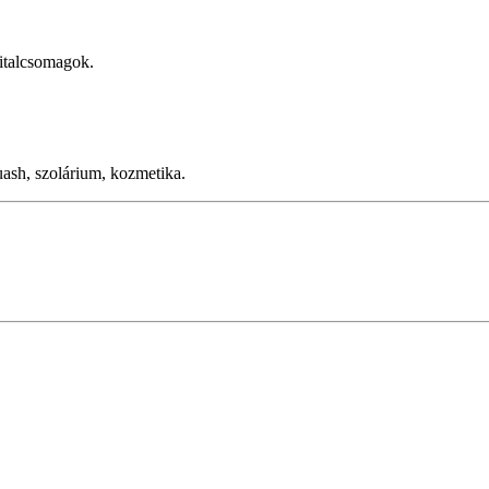
 italcsomagok.
ash, szolárium, kozmetika.