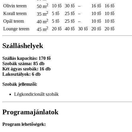
2
Olivin terem
10 fő
30 fő
–
16 fő
16 fő
50 m
2
Korall terem
5 fő
25 fő
–
10 fő
10 fő
35 m
2
Opál terem
5 fő
25 fő
–
10 fő
10 fő
40 m
2
Lounge terem
20 fő
40 fő
30 fő
20 fő
20 fő
45 m
Szálláshelyek
Szállás kapacitás: 170 fő
Szobák száma: 85 db
Két ágyas szobák: 16 db
Lakosztályok: 6 db
Szobák jellemzői:
Légkondicionált szobák
Programajánlatok
Program lehetőségek: