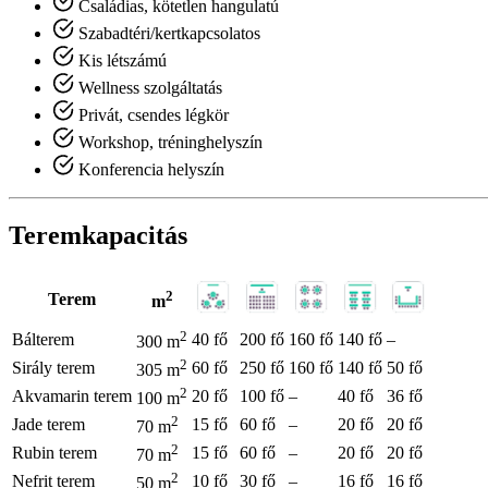
Családias, kötetlen hangulatú
Szabadtéri/kertkapcsolatos
Kis létszámú
Wellness szolgáltatás
Privát, csendes légkör
Workshop, tréninghelyszín
Konferencia helyszín
Teremkapacitás
2
Terem
m
2
Bálterem
40 fő
200 fő
160 fő
140 fő
–
300 m
2
Sirály terem
60 fő
250 fő
160 fő
140 fő
50 fő
305 m
2
Akvamarin terem
20 fő
100 fő
–
40 fő
36 fő
100 m
2
Jade terem
15 fő
60 fő
–
20 fő
20 fő
70 m
2
Rubin terem
15 fő
60 fő
–
20 fő
20 fő
70 m
2
Nefrit terem
10 fő
30 fő
–
16 fő
16 fő
50 m