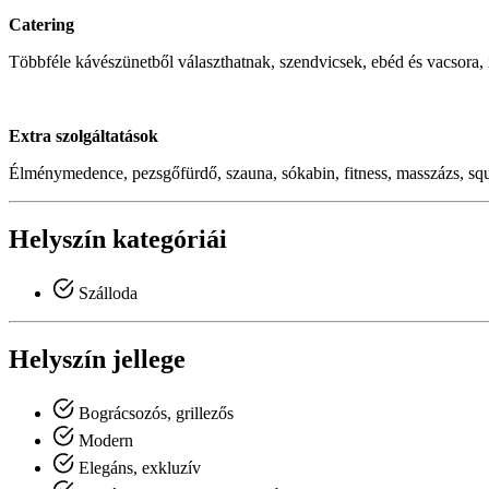
Catering
Többféle kávészünetből választhatnak, szendvicsek, ebéd és vacsora,
Extra szolgáltatások
Élménymedence, pezsgőfürdő, szauna, sókabin, fitness, masszázs, squ
Helyszín kategóriái
Szálloda
Helyszín jellege
Bográcsozós, grillezős
Modern
Elegáns, exkluzív