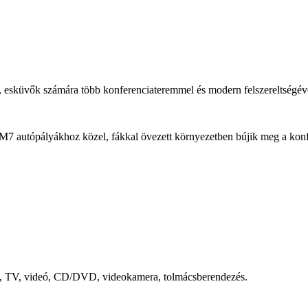
, esküvők számára több konferenciateremmel és modern felszereltségév
/M7 autópályákhoz közel, fákkal övezett környezetben bújik meg a konf
ofon, TV, videó, CD/DVD, videokamera, tolmácsberendezés.