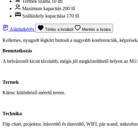
Termek száma
10 db
Maximum kapacitás
200 fő
Szálláshely kapacitása
170 fő
Ajánlatkérés
Törlés a listából
Mentés a listára
Kellemes, nyugodt légkört biztosít a nagyobb konferenciák, képzések
Bemutatkozás
A belvárostól kicsit távolabb, mégis jól megközelíthető helyen az M1
Termek
Kilenc különböző méretű terem.
Technika
Flip chart, projektor, írásvetítő és diavetítő, WIFI, pin wand, mikr