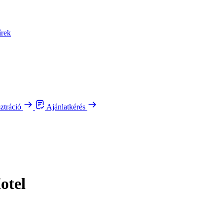
írek
sztráció
Ajánlatkérés
otel