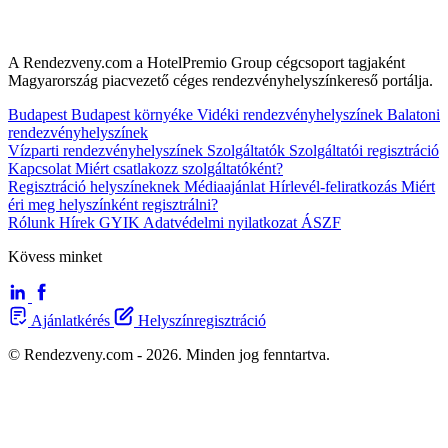
A Rendezveny.com a HotelPremio Group cégcsoport tagjaként
Magyarország piacvezető céges rendezvényhelyszínkereső portálja.
Budapest
Budapest környéke
Vidéki rendezvényhelyszínek
Balatoni
rendezvényhelyszínek
Vízparti rendezvényhelyszínek
Szolgáltatók
Szolgáltatói regisztráció
Kapcsolat
Miért csatlakozz szolgáltatóként?
Regisztráció helyszíneknek
Médiaajánlat
Hírlevél-feliratkozás
Miért
éri meg helyszínként regisztrálni?
Rólunk
Hírek
GYIK
Adatvédelmi nyilatkozat
ÁSZF
Kövess minket
Ajánlatkérés
Helyszínregisztráció
© Rendezveny.com - 2026. Minden jog fenntartva.