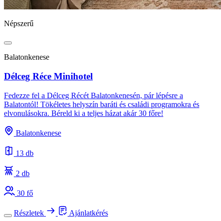
Népszerű
Balatonkenese
Délceg Réce Minihotel
Fedezze fel a Délceg Récét Balatonkenesén, pár lépésre a
Balatontól! Tökéletes helyszín baráti és családi programokra és
elvonulásokra. Béreld ki a teljes házat akár 30 főre!
Balatonkenese
13 db
2 db
30 fő
Részletek
Ajánlatkérés