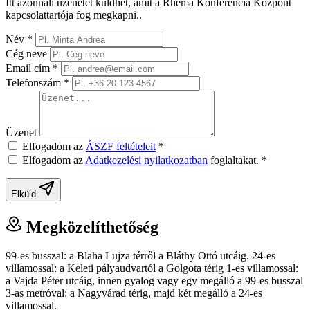
Itt azonnali üzenetet küldhet, amit a Rhema Konferencia Központ
kapcsolattartója fog megkapni..
Név
*
Cég neve
Email cím
*
Telefonszám
*
Üzenet
Elfogadom az
ÁSZF feltételeit
*
Elfogadom az
Adatkezelési nyilatkozatban
foglaltakat.
*
Elküld
Megközelíthetőség
99-es busszal: a Blaha Lujza térről a Bláthy Ottó utcáig. 24-es
villamossal: a Keleti pályaudvartól a Golgota térig 1-es villamossal:
a Vajda Péter utcáig, innen gyalog vagy egy megálló a 99-es busszal
3-as metróval: a Nagyvárad térig, majd két megálló a 24-es
villamossal.