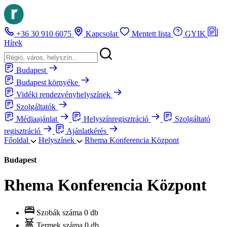
+36 30 910 6075
Kapcsolat
Mentett lista
GYIK
Hírek
Budapest
Budapest környéke
Vidéki rendezvényhelyszínek
Szolgáltatók
Médiaajánlat
Helyszínregisztráció
Szolgáltató
regisztráció
Ajánlatkérés
Főoldal
Helyszínek
Rhema Konferencia Központ
Budapest
Rhema Konferencia Központ
Szobák száma
0 db
Termek száma
0 db