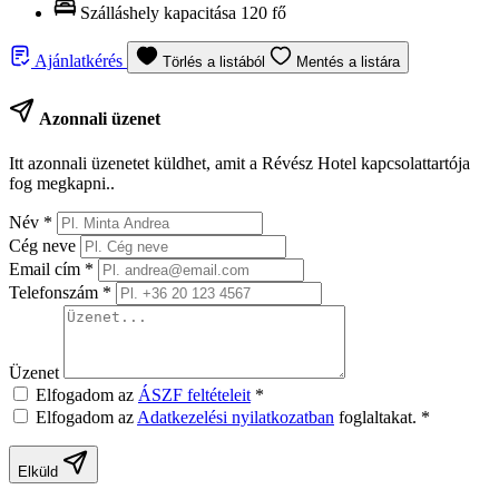
Szálláshely kapacitása
120 fő
Ajánlatkérés
Törlés a listából
Mentés a listára
Azonnali üzenet
Itt azonnali üzenetet küldhet, amit a Révész Hotel kapcsolattartója
fog megkapni..
Név
*
Cég neve
Email cím
*
Telefonszám
*
Üzenet
Elfogadom az
ÁSZF feltételeit
*
Elfogadom az
Adatkezelési nyilatkozatban
foglaltakat.
*
Elküld