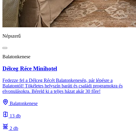
Népszerű
Balatonkenese
Délceg Réce Minihotel
Fedezze fel a Délceg Récét Balatonkenesén, pár lépésre a
Balatontól! Tökéletes helyszín baráti és családi programokra és
elvonulásokra. Béreld ki a teljes házat akár 30 főre!
Balatonkenese
13 db
2 db