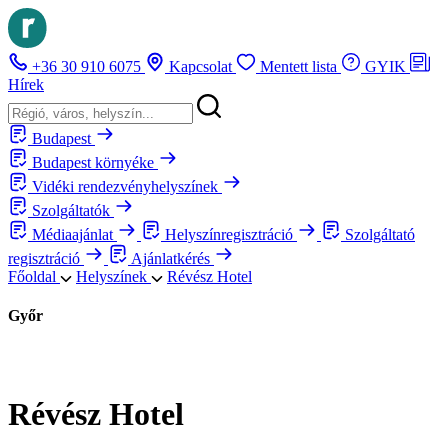
+36 30 910 6075
Kapcsolat
Mentett lista
GYIK
Hírek
Budapest
Budapest környéke
Vidéki rendezvényhelyszínek
Szolgáltatók
Médiaajánlat
Helyszínregisztráció
Szolgáltató
regisztráció
Ajánlatkérés
Főoldal
Helyszínek
Révész Hotel
Győr
Révész Hotel