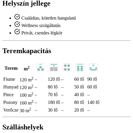
Helyszín jellege
Családias, kötetlen hangulatú
Wellness szolgáltatás
Privát, csendes légkör
Teremkapacitás
2
Terem
m
2
Fiume
–
120 fő
–
60 fő
90 fő
120 m
2
Hunyad
–
80 fő
–
50 fő
60 fő
120 m
2
Pince
–
70 fő
–
40 fő
–
100 m
2
Pozony
–
180 fő
–
80 fő
140 fő
160 m
2
Verőcze
–
30 fő
–
20 fő
–
30 m
Szálláshelyek