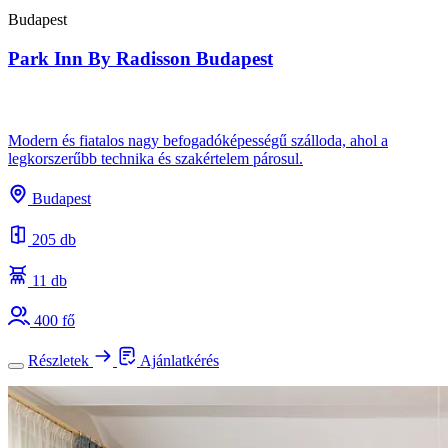
Budapest
Park Inn By Radisson Budapest
Modern és fiatalos nagy befogadóképességű szálloda, ahol a
legkorszerűbb technika és szakértelem párosul.
Budapest
205 db
11 db
400 fő
Részletek
Ajánlatkérés