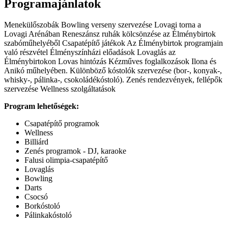
Programajánlatok
Menekülőszobák Bowling verseny szervezése Lovagi torna a
Lovagi Arénában Reneszánsz ruhák kölcsönzése az Élménybirtok
szabóműhelyéből Csapatépítő játékok Az Élménybirtok programjain
való részvétel Élményszínházi előadások Lovaglás az
Élménybirtokon Lovas hintózás Kézműves foglalkozások Ilona és
Anikó műhelyében. Különböző kóstolók szervezése (bor-, konyak-,
whisky-, pálinka-, csokoládékóstoló). Zenés rendezvények, fellépők
szervezése Wellness szolgáltatások
Program lehetőségek:
Csapatépítő programok
Wellness
Billiárd
Zenés programok - DJ, karaoke
Falusi olimpia-csapatépítő
Lovaglás
Bowling
Darts
Csocsó
Borkóstoló
Pálinkakóstoló