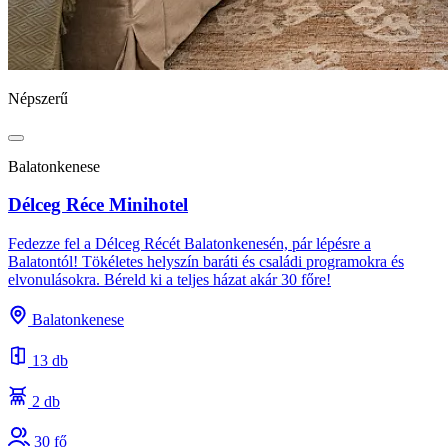
Népszerű
Balatonkenese
Délceg Réce Minihotel
Fedezze fel a Délceg Récét Balatonkenesén, pár lépésre a
Balatontól! Tökéletes helyszín baráti és családi programokra és
elvonulásokra. Béreld ki a teljes házat akár 30 főre!
Balatonkenese
13 db
2 db
30 fő