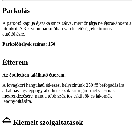
Parkolás
A parkoló kapuja éjszaka sincs zárva, mert őr járja be éjszakánként a
birtokot. A 3. számú parkolóban van lehetőség elektromos
autótöltésre.
Parkolóhelyek száma: 150
Étterem
Az épületben található étterem.
A lovagkori hangulatú étkezési helyszínünk 250 fő befogadására
alkalmas. Így éppúgy alkalmas szűk körű gourmet vacsorák
megrendezésére, mint a több száz fős esküvők és lakomák
lebonyolítására.
Kiemelt szolgáltatások