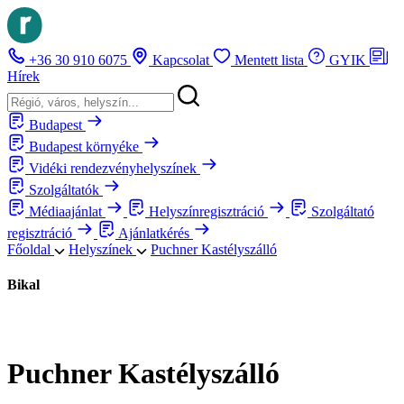
+36 30 910 6075
Kapcsolat
Mentett lista
GYIK
Hírek
Budapest
Budapest környéke
Vidéki rendezvényhelyszínek
Szolgáltatók
Médiaajánlat
Helyszínregisztráció
Szolgáltató
regisztráció
Ajánlatkérés
Főoldal
Helyszínek
Puchner Kastélyszálló
Bikal
Puchner Kastélyszálló