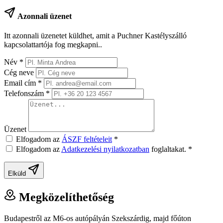
Azonnali üzenet
Itt azonnali üzenetet küldhet, amit a Puchner Kastélyszálló
kapcsolattartója fog megkapni..
Név
*
Cég neve
Email cím
*
Telefonszám
*
Üzenet
Elfogadom az
ÁSZF feltételeit
*
Elfogadom az
Adatkezelési nyilatkozatban
foglaltakat.
*
Elküld
Megközelíthetőség
Budapestről az M6-os autópályán Szekszárdig, majd főúton