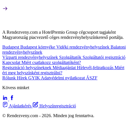
A Rendezveny.com a HotelPremio Group cégcsoport tagjaként
Magyarország piacvezető céges rendezvényhelyszínkereső portálja.
Budapest
Budapest környéke
Vidéki rendezvényhelyszínek
Balatoni
rendezvényhelyszínek
Vízparti rendezvényhelyszínek
Szolgáltatók
Szolgáltatói regisztráció
Kapcsolat
Miért csatlakozz szolgáltatóként?
Regisztráció helyszíneknek
Médiaajánlat
Hírlevél-feliratkozás
Miért
éri meg helyszínként regisztrálni?
Rólunk
Hírek
GYIK
Adatvédelmi nyilatkozat
ÁSZF
Kövess minket
Ajánlatkérés
Helyszínregisztráció
© Rendezveny.com - 2026. Minden jog fenntartva.