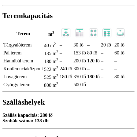
Teremkapacitás
2
Terem
m
2
Tárgyalóterem
–
30 fő
–
20 fő
20 fő
40 m
2
Pál terem
–
153 fő
80 fő
–
60 fő
135 m
2
Hannibál terem
–
200 fő
120 fő
–
–
180 m
2
Konferenciaközpont
240 fő
300 fő
–
–
–
522 m
2
Lovagterem
180 fő
350 fő
180 fő
–
80 fő
525 m
2
György terem
–
500 fő
–
–
–
800 m
Szálláshelyek
Szállás kapacitás: 280 fő
Szobák száma: 138 db