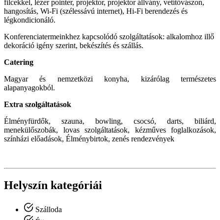
filcekkel, lézer pointer, projektor, projektor állvány, vetítővászon,
hangosítás, Wi-Fi (szélessávú internet), Hi-Fi berendezés és
légkondicionáló.
Konferenciatermeinkhez kapcsolódó szolgáltatások: alkalomhoz illő
dekoráció igény szerint, bekészítés és szállás.
Catering
Magyar és nemzetközi konyha, kizárólag természetes
alapanyagokból.
Extra szolgáltatások
Élményfürdők, szauna, bowling, csocsó, darts, biliárd,
menekülőszobák, lovas szolgáltatások, kézműves foglalkozások,
színházi előadások, Élménybirtok, zenés rendezvények
Helyszín kategóriái
Szálloda