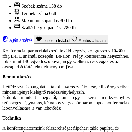
Szobák száma
138 db
Termek száma
6 db
Maximum kapacitás
300 fő
Szálláshely kapacitása
280 fő
Ajánlatkérés
Törlés a listából
Mentés a listára
Konferencia, partnertalálkozó, továbbképzés, kongresszus 10-300
főig Dél-Dunántúl közepén, Bikalon. Négy konferencia helyszínnel,
több, mint 130 egyedi szobával, négy wellness részleggel és az
ország első történelmi élményparkjával.
Bemutatkozás
Hétféle szálláshangulattal távol a város zajától, egyedi környezetben
minden igényt kielégítő rendezvényhelyszín.
Nálunk mindent megtalál, ami egy sikeres rendezvényhez
szükséges. Egynapos, kétnapos vagy akár háromnapos konferenciák
lebonyolítására is van lehetőség
Technika
A konferenciatermeink felszereltsége: flipchart tábla papírral és