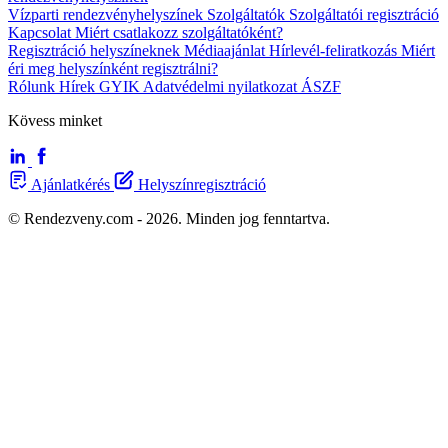
Vízparti rendezvényhelyszínek
Szolgáltatók
Szolgáltatói regisztráció
Kapcsolat
Miért csatlakozz szolgáltatóként?
Regisztráció helyszíneknek
Médiaajánlat
Hírlevél-feliratkozás
Miért
éri meg helyszínként regisztrálni?
Rólunk
Hírek
GYIK
Adatvédelmi nyilatkozat
ÁSZF
Kövess minket
Ajánlatkérés
Helyszínregisztráció
© Rendezveny.com - 2026. Minden jog fenntartva.