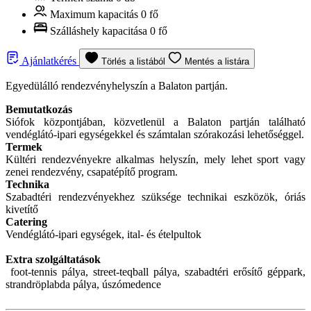
Maximum kapacitás
0 fő
Szálláshely kapacitása
0 fő
Ajánlatkérés
Törlés a listából
Mentés a listára
Egyedülálló rendezvényhelyszín a Balaton partján.
Bemutatkozás
Siófok központjában, közvetlenül a Balaton partján található
vendéglátó-ipari egységekkel és számtalan szórakozási lehetőséggel.
Termek
Kültéri rendezvényekre alkalmas helyszín, mely lehet sport vagy
zenei rendezvény, csapatépítő program.
Technika
Szabadtéri rendezvényekhez szüksége technikai eszközök, óriás
kivetítő
Catering
Vendéglátó-ipari egységek, ital- és ételpultok
Extra szolgáltatások
foot-tennis pálya, street-teqball pálya, szabadtéri erősítő géppark,
strandröplabda pálya, úszómedence