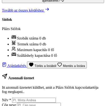
ajánlatkérés?
Tovább az összes kérdéshez
Siófok
Plázs Siófok
Szobák száma
0 db
Termek száma
0 db
Maximum kapacitás
0 fő
Szálláshely kapacitása
0 fő
Ajánlatkérés
Törlés a listából
Mentés a listára
Azonnali üzenet
Itt azonnali üzenetet küldhet, amit a Plázs Siófok kapcsolattartója
fog megkapni..
Név
*
Cég neve