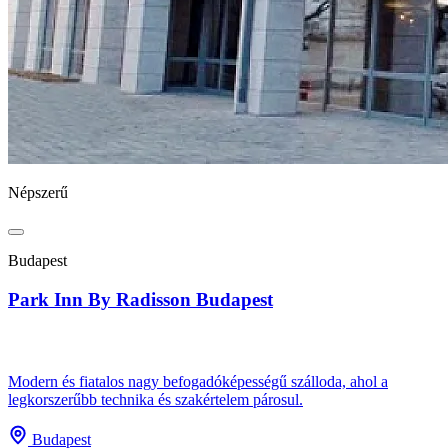
Népszerű
Budapest
Park Inn By Radisson Budapest
Modern és fiatalos nagy befogadóképességű szálloda, ahol a
legkorszerűbb technika és szakértelem párosul.
Budapest