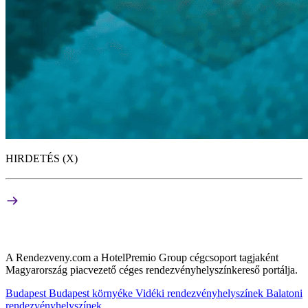
HIRDETÉS (X)
A Rendezveny.com a HotelPremio Group cégcsoport tagjaként
Magyarország piacvezető céges rendezvényhelyszínkereső portálja.
Budapest
Budapest környéke
Vidéki rendezvényhelyszínek
Balatoni
rendezvényhelyszínek