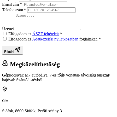
Email cím
*
Telefonszám
*
Üzenet
Elfogadom az
ÁSZF feltételeit
*
Elfogadom az
Adatkezelési nyilatkozatban
foglaltakat.
*
Elküld
Megközelíthetőség
Gépkocsival: M7 autópálya, 7-es főút/ vonattal/ távolsági busszal/
hajóval: Szántódi-révből.
Cím
Siófok, 8600 Siófok, Petőfi sétány 3.