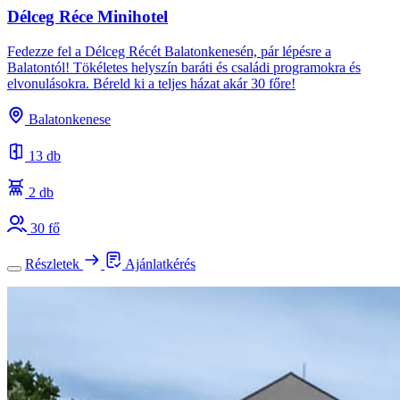
Délceg Réce Minihotel
Fedezze fel a Délceg Récét Balatonkenesén, pár lépésre a
Balatontól! Tökéletes helyszín baráti és családi programokra és
elvonulásokra. Béreld ki a teljes házat akár 30 főre!
Balatonkenese
13 db
2 db
30 fő
Részletek
Ajánlatkérés