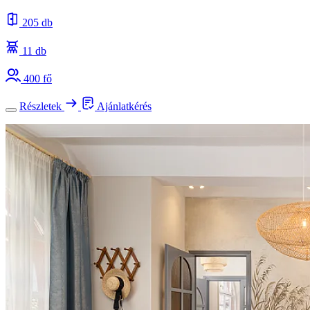
205 db
11 db
400 fő
Részletek
Ajánlatkérés