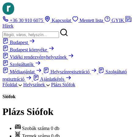
+36 30 910 6075
Kapcsolat
Mentett lista
GYIK
Hírek
Budapest
Budapest környéke
Vidéki rendezvényhelyszínek
Szolgáltatók
Médiaajánlat
Helyszínregisztráció
Szolgáltató
regisztráció
Ajánlatkérés
Főoldal
Helyszínek
Plázs Siófok
Siófok
Plázs Siófok
Szobák száma
0 db
Termek száma
0 db