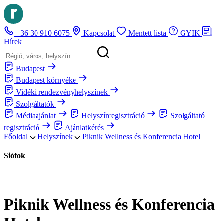
+36 30 910 6075
Kapcsolat
Mentett lista
GYIK
Hírek
Budapest
Budapest környéke
Vidéki rendezvényhelyszínek
Szolgáltatók
Médiaajánlat
Helyszínregisztráció
Szolgáltató
regisztráció
Ajánlatkérés
Főoldal
Helyszínek
Piknik Wellness és Konferencia Hotel
Siófok
Piknik Wellness és Konferencia