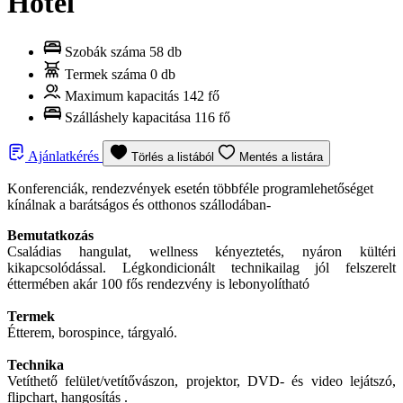
Hotel
Szobák száma
58 db
Termek száma
0 db
Maximum kapacitás
142 fő
Szálláshely kapacitása
116 fő
Ajánlatkérés
Törlés a listából
Mentés a listára
Konferenciák, rendezvények esetén többféle programlehetőséget
kínálnak a barátságos és otthonos szállodában-
Bemutatkozás
Családias hangulat, wellness kényeztetés, nyáron kültéri
kikapcsolódással. Légkondicionált technikailag jól felszerelt
éttermében akár 100 fős rendezvény is lebonyolítható
Termek
Étterem, borospince, tárgyaló.
Technika
Vetíthető felület/vetítővászon, projektor, DVD- és video lejátszó,
flipchart, hangosítás .