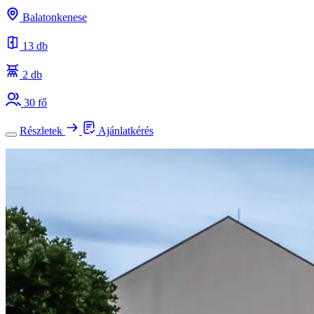
Balatonkenese
13 db
2 db
30 fő
Részletek
Ajánlatkérés