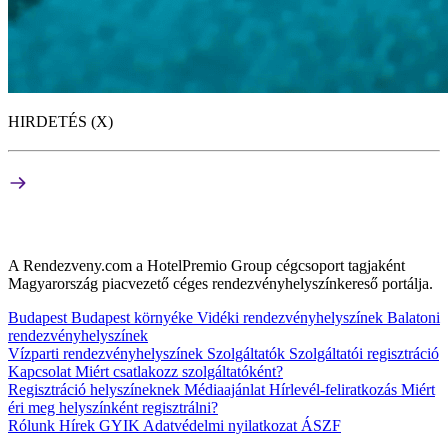
HIRDETÉS (X)
A Rendezveny.com a HotelPremio Group cégcsoport tagjaként
Magyarország piacvezető céges rendezvényhelyszínkereső portálja.
Budapest
Budapest környéke
Vidéki rendezvényhelyszínek
Balatoni
rendezvényhelyszínek
Vízparti rendezvényhelyszínek
Szolgáltatók
Szolgáltatói regisztráció
Kapcsolat
Miért csatlakozz szolgáltatóként?
Regisztráció helyszíneknek
Médiaajánlat
Hírlevél-feliratkozás
Miért
éri meg helyszínként regisztrálni?
Rólunk
Hírek
GYIK
Adatvédelmi nyilatkozat
ÁSZF