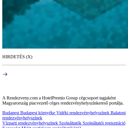
HIRDETÉS (X)
A Rendezveny.com a HotelPremio Group cégcsoport tagjaként
Magyarország piacvezető céges rendezvényhelyszínkereső portálja.
Budapest
Budapest környéke
Vidéki rendezvényhelyszínek
Balatoni
rendezvényhelyszínek
Vízparti rendezvényhelyszínek
Szolgáltatók
Szolgáltatói regisztráció