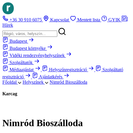
+36 30 910 6075
Kapcsolat
Mentett lista
GYIK
Hírek
Budapest
Budapest környéke
Vidéki rendezvényhelyszínek
Szolgáltatók
Médiaajánlat
Helyszínregisztráció
Szolgáltató
regisztráció
Ajánlatkérés
Főoldal
Helyszínek
Nimród Bioszálloda
Karcag
Nimród Bioszálloda