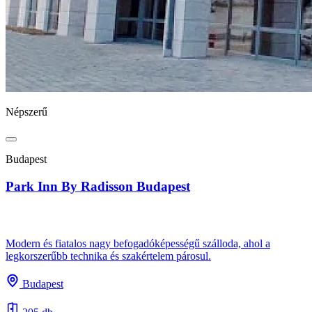
Népszerű
Budapest
Park Inn By Radisson Budapest
Modern és fiatalos nagy befogadóképességű szálloda, ahol a
legkorszerűbb technika és szakértelem párosul.
Budapest