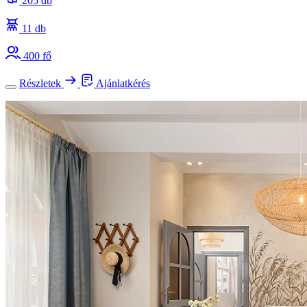
205 db
11 db
400 fő
Részletek
Ajánlatkérés