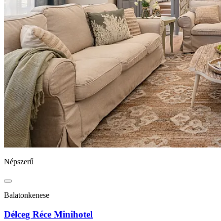
Népszerű
Balatonkenese
Délceg Réce Minihotel