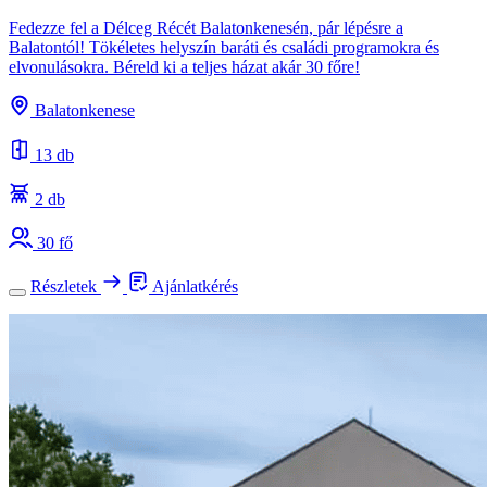
Fedezze fel a Délceg Récét Balatonkenesén, pár lépésre a
Balatontól! Tökéletes helyszín baráti és családi programokra és
elvonulásokra. Béreld ki a teljes házat akár 30 főre!
Balatonkenese
13 db
2 db
30 fő
Részletek
Ajánlatkérés