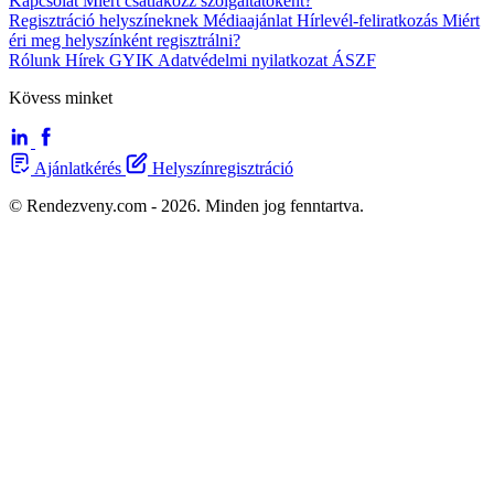
Kapcsolat
Miért csatlakozz szolgáltatóként?
Regisztráció helyszíneknek
Médiaajánlat
Hírlevél-feliratkozás
Miért
éri meg helyszínként regisztrálni?
Rólunk
Hírek
GYIK
Adatvédelmi nyilatkozat
ÁSZF
Kövess minket
Ajánlatkérés
Helyszínregisztráció
© Rendezveny.com - 2026. Minden jog fenntartva.