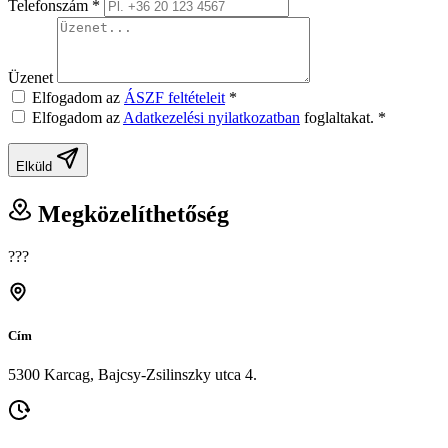
Telefonszám
*
Üzenet
Elfogadom az
ÁSZF feltételeit
*
Elfogadom az
Adatkezelési nyilatkozatban
foglaltakat.
*
Elküld
Megközelíthetőség
???
Cím
5300 Karcag, Bajcsy-Zsilinszky utca 4.