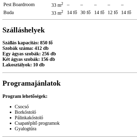
2
Pest Boardroom
–
–
–
–
–
33 m
2
Buda
14 fő
30 fő
14 fő
12 fő
14 fő
33 m
Szálláshelyek
Szállás kapacitás: 850 fő
Szobák száma: 412 db
Egy ágyas szobák: 256 db
Két ágyas szobák: 156 db
Lakosztályok: 10 db
Programajánlatok
Program lehetőségek:
Csocsó
Borkóstoló
Pálinkakóstoló
Csapatépítő programok
Gyalogtúra