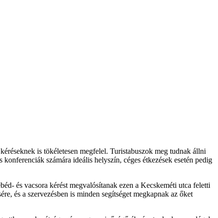
b kéréseknek is tökéletesen megfelel. Turistabuszok meg tudnak állni
ős konferenciák számára ideális helyszín, céges étkezések esetén pedig
éd- és vacsora kérést megvalósítanak ezen a Kecskeméti utca feletti
sére, és a szervezésben is minden segítséget megkapnak az őket