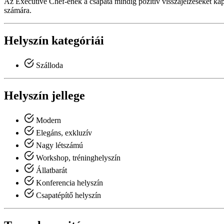
Az Executive Chef-ének a csapata mindig pozitív visszajelzéseket kap
számára.
Helyszín kategóriái
Szálloda
Helyszín jellege
Modern
Elegáns, exkluzív
Nagy létszámú
Workshop, tréninghelyszín
Állatbarát
Konferencia helyszín
Csapatépítő helyszín