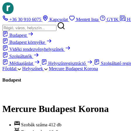
+36 30 910 6075
Kapcsolat
Mentett lista
GYIK
H
Budapest
Budapest környéke
Vidéki rendezvényhelyszínek
Szolgáltatók
Médiaajánlat
Helyszínregisztráció
Szolgáltató regi
Főoldal
Helyszínek
Mercure Budapest Korona
Budapest
Mercure Budapest Korona
Szobák száma
412 db