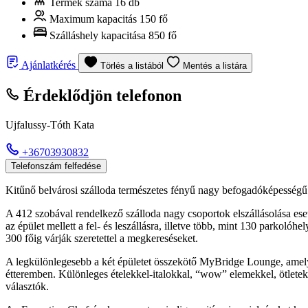
Termek száma
16 db
Maximum kapacitás
150 fő
Szálláshely kapacitása
850 fő
Ajánlatkérés
Törlés a listából
Mentés a listára
Érdeklődjön telefonon
Ujfalussy-Tóth Kata
+36703930832
Telefonszám felfedése
Kitűnő belvárosi szálloda természetes fényű nagy befogadóképességű
A 412 szobával rendelkező szálloda nagy csoportok elszállásolása eset
az épület mellett a fel- és leszállásra, illetve több, mint 130 parko
300 főig várják szeretettel a megkereséseket.
A legkülönlegesebb a két épületet összekötő MyBridge Lounge, amely 
étteremben. Különleges ételekkel-italokkal, “wow” elemekkel, ötlete
választók.