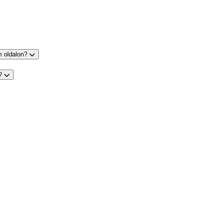
m oldalon?
s?