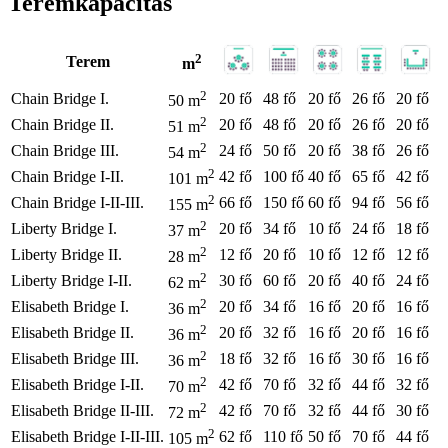
Teremkapacitás
2
Terem
m
2
Chain Bridge I.
20 fő
48 fő
20 fő
26 fő
20 fő
50 m
2
Chain Bridge II.
20 fő
48 fő
20 fő
26 fő
20 fő
51 m
2
Chain Bridge III.
24 fő
50 fő
20 fő
38 fő
26 fő
54 m
2
Chain Bridge I-II.
42 fő
100 fő
40 fő
65 fő
42 fő
101 m
2
Chain Bridge I-II-III.
66 fő
150 fő
60 fő
94 fő
56 fő
155 m
2
Liberty Bridge I.
20 fő
34 fő
10 fő
24 fő
18 fő
37 m
2
Liberty Bridge II.
12 fő
20 fő
10 fő
12 fő
12 fő
28 m
2
Liberty Bridge I-II.
30 fő
60 fő
20 fő
40 fő
24 fő
62 m
2
Elisabeth Bridge I.
20 fő
34 fő
16 fő
20 fő
16 fő
36 m
2
Elisabeth Bridge II.
20 fő
32 fő
16 fő
20 fő
16 fő
36 m
2
Elisabeth Bridge III.
18 fő
32 fő
16 fő
30 fő
16 fő
36 m
2
Elisabeth Bridge I-II.
42 fő
70 fő
32 fő
44 fő
32 fő
70 m
2
Elisabeth Bridge II-III.
42 fő
70 fő
32 fő
44 fő
30 fő
72 m
2
Elisabeth Bridge I-II-III.
62 fő
110 fő
50 fő
70 fő
44 fő
105 m