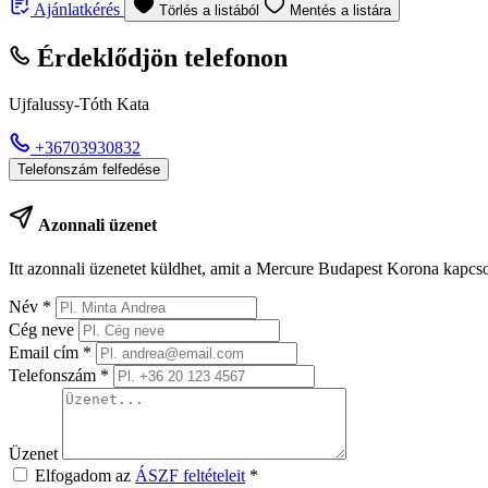
Ajánlatkérés
Törlés a listából
Mentés a listára
Érdeklődjön telefonon
Ujfalussy-Tóth Kata
+36703930832
Telefonszám felfedése
Azonnali üzenet
Itt azonnali üzenetet küldhet, amit a Mercure Budapest Korona kapcso
Név
*
Cég neve
Email cím
*
Telefonszám
*
Üzenet
Elfogadom az
ÁSZF feltételeit
*