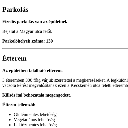
Parkolás
Fizetős parkolás van az épületnél.
Bejárat a Magyar utca felől.
Parkolóhelyek száma: 130
Étterem
Az épületben található étterem.
3 éteremben 300 főig várjuk szeretettel a megkereséseket. A legkülö
vacsora kérést megvalósítanak ezen a Kecskeméti utca feletti étteremb
Kűlsős ital behozatala megengedett.
Étterm jellemzői:
Gluténmentes lehetőség
Vegetáriánus lehetőség
Laktózmentes lehetőség