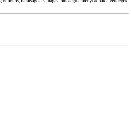
ndig otthonos, barátságos és magas minőségű élményt adnak a vendégek