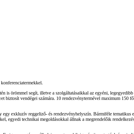
 konferenciatermekkel.
én is örömmel segít, illetve a szolgáltatásaikkal az egyéni, legegyedib
lóhelyet biztosít vendégei számára. 10 rendezvénytermével maximum 150 f
egy exkluzív reggeliző- és rendezvényhelyszín. Bármiféle tematikus eb
kkel, egyedi technikai megoldásokkal állnak a megrendelőik rendelkezé