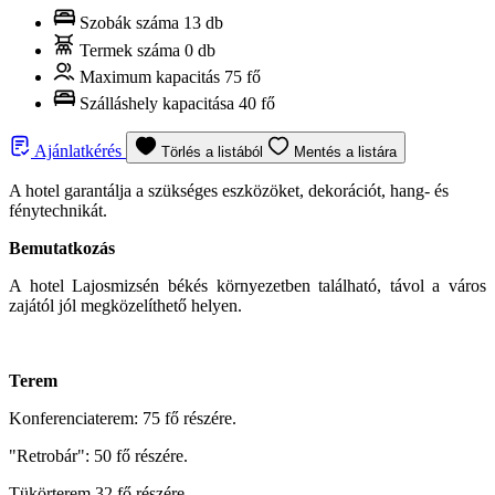
Szobák száma
13 db
Termek száma
0 db
Maximum kapacitás
75 fő
Szálláshely kapacitása
40 fő
Ajánlatkérés
Törlés a listából
Mentés a listára
A hotel garantálja a szükséges eszközöket, dekorációt, hang- és
fénytechnikát.
Bemutatkozás
A hotel Lajosmizsén békés környezetben található, távol a város
zajától jól megközelíthető helyen.
Terem
Konferenciaterem: 75 fő részére.
"Retrobár": 50 fő részére.
Tükörterem 32 fő részére.