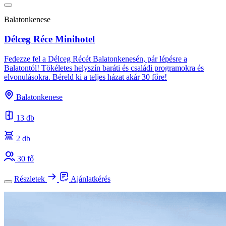
Balatonkenese
Délceg Réce Minihotel
Fedezze fel a Délceg Récét Balatonkenesén, pár lépésre a
Balatontól! Tökéletes helyszín baráti és családi programokra és
elvonulásokra. Béreld ki a teljes házat akár 30 főre!
Balatonkenese
13 db
2 db
30 fő
Részletek
Ajánlatkérés