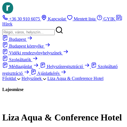
+36 30 910 6075
Kapcsolat
Mentett lista
GYIK
Hírek
Budapest
Budapest környéke
Vidéki rendezvényhelyszínek
Szolgáltatók
Médiaajánlat
Helyszínregisztráció
Szolgáltató
regisztráció
Ajánlatkérés
Főoldal
Helyszínek
Liza Aqua & Conference Hotel
Lajosmizse
Liza Aqua & Conference Hotel