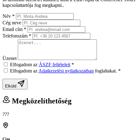
kapcsolattartója fog megkapni..
Név
*
Cég neve
Email cím
*
Telefonszám
*
Üzenet
Elfogadom az
ÁSZF feltételeit
*
Elfogadom az
Adatkezelési nyilatkozatban
foglaltakat.
*
Elküld
Megközelíthetőség
???
Cím