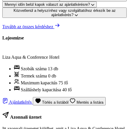
Mennyi időn belül kapok választ az ajánlatkérésre?
Közvetlenül a helyszínhez vagy szolgáltatóhoz érkezik be az
ajánlatkérés?
Tovább az összes kérdéshez
Lajosmizse
Liza Aqua & Conference Hotel
Szobák száma
13 db
Termek száma
0 db
Maximum kapacitás
75 fő
Szálláshely kapacitása
40 fő
Ajánlatkérés
Törlés a listából
Mentés a listára
Azonnali üzenet
Itt azonnali üzenetet küldhet, amit a Liza Aqua & Conference Hotel