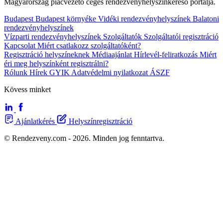
Magyarország piacvezető céges rendezvényhelyszínkereső portálja.
Budapest
Budapest környéke
Vidéki rendezvényhelyszínek
Balatoni
rendezvényhelyszínek
Vízparti rendezvényhelyszínek
Szolgáltatók
Szolgáltatói regisztráció
Kapcsolat
Miért csatlakozz szolgáltatóként?
Regisztráció helyszíneknek
Médiaajánlat
Hírlevél-feliratkozás
Miért
éri meg helyszínként regisztrálni?
Rólunk
Hírek
GYIK
Adatvédelmi nyilatkozat
ÁSZF
Kövess minket
Ajánlatkérés
Helyszínregisztráció
© Rendezveny.com - 2026. Minden jog fenntartva.