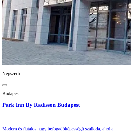
Népszerű
Budapest
Park Inn By Radisson Budapest
Modern és fiatalos nagy befogadóképességű szálloda, ahol a