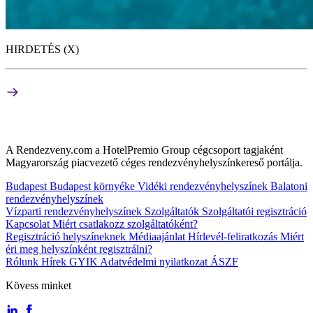
HIRDETÉS (X)
A Rendezveny.com a HotelPremio Group cégcsoport tagjaként
Magyarország piacvezető céges rendezvényhelyszínkereső portálja.
Budapest
Budapest környéke
Vidéki rendezvényhelyszínek
Balatoni
rendezvényhelyszínek
Vízparti rendezvényhelyszínek
Szolgáltatók
Szolgáltatói regisztráció
Kapcsolat
Miért csatlakozz szolgáltatóként?
Regisztráció helyszíneknek
Médiaajánlat
Hírlevél-feliratkozás
Miért
éri meg helyszínként regisztrálni?
Rólunk
Hírek
GYIK
Adatvédelmi nyilatkozat
ÁSZF
Kövess minket