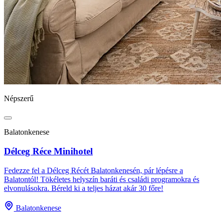
Népszerű
Balatonkenese
Délceg Réce Minihotel
Fedezze fel a Délceg Récét Balatonkenesén, pár lépésre a
Balatontól! Tökéletes helyszín baráti és családi programokra és
elvonulásokra. Béreld ki a teljes házat akár 30 főre!
Balatonkenese