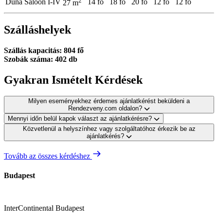
2
Duna Saloon I-IV
14 fő
18 fő
20 fő
12 fő
12 fő
27 m
Szálláshelyek
Szállás kapacitás: 804 fő
Szobák száma: 402 db
Gyakran Ismételt Kérdések
Milyen eseményekhez érdemes ajánlatkérést beküldeni a
Rendezveny.com oldalon?
Mennyi időn belül kapok választ az ajánlatkérésre?
Közvetlenül a helyszínhez vagy szolgáltatóhoz érkezik be az
ajánlatkérés?
Tovább az összes kérdéshez
Budapest
InterContinental Budapest