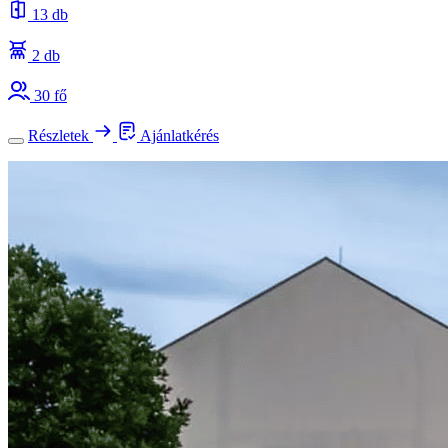
13 db
2 db
30 fő
Részletek
Ajánlatkérés