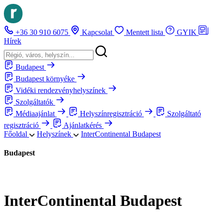
+36 30 910 6075
Kapcsolat
Mentett lista
GYIK
Hírek
Budapest
Budapest környéke
Vidéki rendezvényhelyszínek
Szolgáltatók
Médiaajánlat
Helyszínregisztráció
Szolgáltató
regisztráció
Ajánlatkérés
Főoldal
Helyszínek
InterContinental Budapest
Budapest
InterContinental Budapest