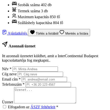
Szobák száma
402 db
Termek száma
3 db
Maximum kapacitás
850 fő
Szálláshely kapacitása
804 fő
Ajánlatkérés
Törlés a listából
Mentés a listára
Azonnali üzenet
Itt azonnali üzenetet küldhet, amit a InterContinental Budapest
kapcsolattartója fog megkapni..
Név
*
Cég neve
Email cím
*
Telefonszám
*
Üzenet
Elfogadom az
ÁSZF feltételeit
*