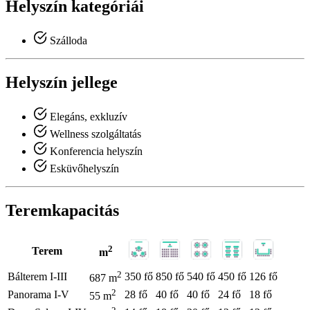
Helyszín kategóriái
Szálloda
Helyszín jellege
Elegáns, exkluzív
Wellness szolgáltatás
Konferencia helyszín
Esküvőhelyszín
Teremkapacitás
2
Terem
m
2
Bálterem I-III
350 fő
850 fő
540 fő
450 fő
126 fő
687 m
2
Panorama I-V
28 fő
40 fő
40 fő
24 fő
18 fő
55 m