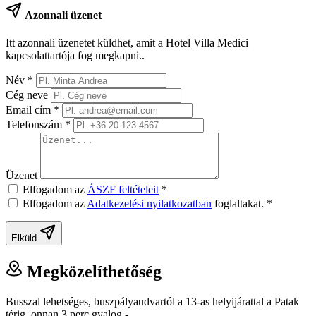
Azonnali üzenet
Itt azonnali üzenetet küldhet, amit a Hotel Villa Medici
kapcsolattartója fog megkapni..
Név
*
Cég neve
Email cím
*
Telefonszám
*
Üzenet
Elfogadom az
ÁSZF feltételeit
*
Elfogadom az
Adatkezelési nyilatkozatban
foglaltakat.
*
Elküld
Megközelíthetőség
Busszal lehetséges, buszpályaudvartól a 13-as helyijárattal a Patak
térig, onnan 3 perc gyalog -