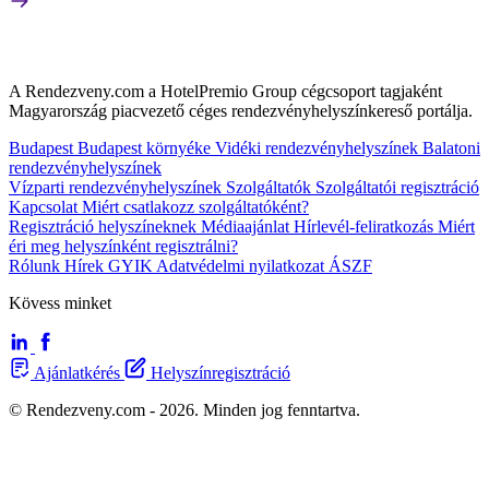
A Rendezveny.com a HotelPremio Group cégcsoport tagjaként
Magyarország piacvezető céges rendezvényhelyszínkereső portálja.
Budapest
Budapest környéke
Vidéki rendezvényhelyszínek
Balatoni
rendezvényhelyszínek
Vízparti rendezvényhelyszínek
Szolgáltatók
Szolgáltatói regisztráció
Kapcsolat
Miért csatlakozz szolgáltatóként?
Regisztráció helyszíneknek
Médiaajánlat
Hírlevél-feliratkozás
Miért
éri meg helyszínként regisztrálni?
Rólunk
Hírek
GYIK
Adatvédelmi nyilatkozat
ÁSZF
Kövess minket
Ajánlatkérés
Helyszínregisztráció
© Rendezveny.com - 2026. Minden jog fenntartva.