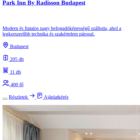
Park Inn By Radisson Budapest
Modern és fiatalos nagy befogadóképességű szálloda, ahol a
legkorszerűbb technika és szakértelem párosul.
Budapest
205 db
11 db
400 fő
Részletek
Ajánlatkérés