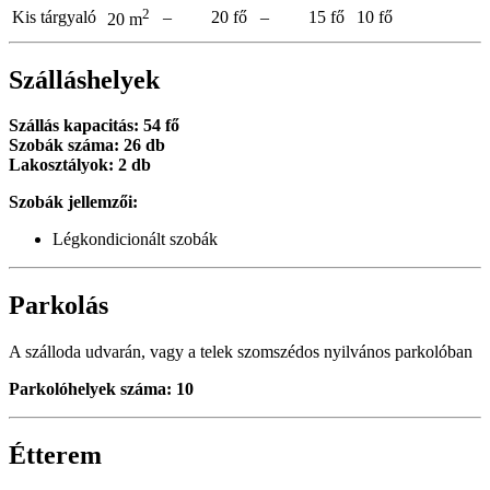
2
Kis tárgyaló
–
20 fő
–
15 fő
10 fő
20 m
Szálláshelyek
Szállás kapacitás: 54 fő
Szobák száma: 26 db
Lakosztályok: 2 db
Szobák jellemzői:
Légkondicionált szobák
Parkolás
A szálloda udvarán, vagy a telek szomszédos nyilvános parkolóban
Parkolóhelyek száma: 10
Étterem