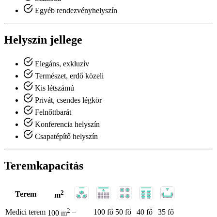
Egyéb rendezvényhelyszín
Helyszín jellege
Elegáns, exkluzív
Természet, erdő közeli
Kis létszámú
Privát, csendes légkör
Felnőttbarát
Konferencia helyszín
Csapatépítő helyszín
Teremkapacitás
2
Terem
m
2
Medici terem
–
100 fő
50 fő
40 fő
35 fő
100 m