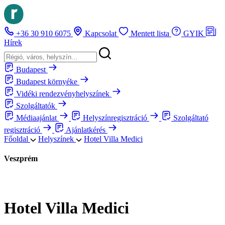
+36 30 910 6075
Kapcsolat
Mentett lista
GYIK
Hírek
Budapest
Budapest környéke
Vidéki rendezvényhelyszínek
Szolgáltatók
Médiaajánlat
Helyszínregisztráció
Szolgáltató
regisztráció
Ajánlatkérés
Főoldal
Helyszínek
Hotel Villa Medici
Veszprém
Hotel Villa Medici