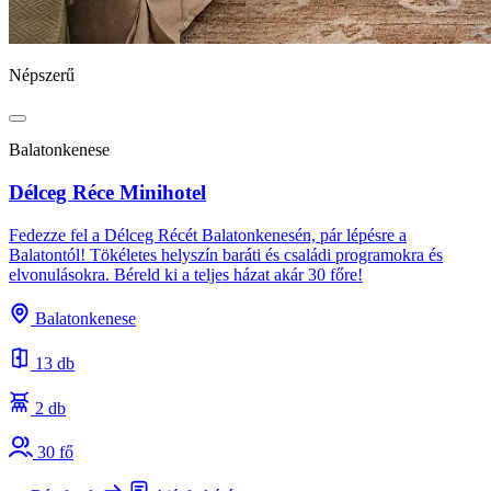
Népszerű
Balatonkenese
Délceg Réce Minihotel
Fedezze fel a Délceg Récét Balatonkenesén, pár lépésre a
Balatontól! Tökéletes helyszín baráti és családi programokra és
elvonulásokra. Béreld ki a teljes házat akár 30 főre!
Balatonkenese
13 db
2 db
30 fő