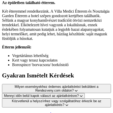
Az épületben található étterem.
Két étteremmel rendelkezünk. A Villa Medici Étterem és Nosztalgia
Garden Étterem a hotel szépen gondozott kertjében találhatók.
Séfünk a magyar konyhaművészet tradícióit ötvözi nemzetközi
trendekkel. Elkötelezett hívei vagyunk a lokalitásnak, ennek
érdekében folyamatosan kutatjuk a legjobb hazai alapanyagokat,
helyi termelőket, amit pedig lehet, házilag készítünk: saját magunk
füstöljük a húsokat.
Étterm jellemzői:
Vegetáriánus lehetőség
Kert vagy terasz kapcsolatos
Borospince/ borvacsora/ borkóstoló
Gyakran Ismételt Kérdések
Milyen eseményekhez érdemes ajánlatkérést beküldeni a
Rendezveny.com oldalon?
Mennyi időn belül kapok választ az ajánlatkérésre?
Közvetlenül a helyszínhez vagy szolgáltatóhoz érkezik be az
ajánlatkérés?