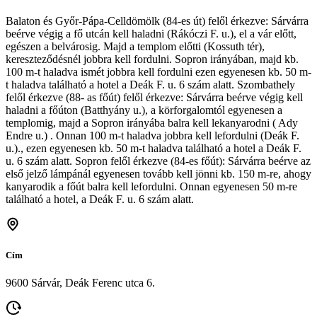
Balaton és Győr-Pápa-Celldömölk (84-es út) felől érkezve: Sárvárra
beérve végig a fő utcán kell haladni (Rákóczi F. u.), el a vár előtt,
egészen a belvárosig. Majd a templom előtti (Kossuth tér),
kereszteződésnél jobbra kell fordulni. Sopron irányában, majd kb.
100 m-t haladva ismét jobbra kell fordulni ezen egyenesen kb. 50 m-
t haladva található a hotel a Deák F. u. 6 szám alatt. Szombathely
felől érkezve (88- as főút) felől érkezve: Sárvárra beérve végig kell
haladni a főúton (Batthyány u.), a körforgalomtól egyenesen a
templomig, majd a Sopron irányába balra kell lekanyarodni ( Ady
Endre u.) . Onnan 100 m-t haladva jobbra kell lefordulni (Deák F.
u.)., ezen egyenesen kb. 50 m-t haladva található a hotel a Deák F.
u. 6 szám alatt. Sopron felől érkezve (84-es főút): Sárvárra beérve az
első jelző lámpánál egyenesen tovább kell jönni kb. 150 m-re, ahogy
kanyarodik a főút balra kell lefordulni. Onnan egyenesen 50 m-re
található a hotel, a Deák F. u. 6 szám alatt.
Cím
9600 Sárvár, Deák Ferenc utca 6.