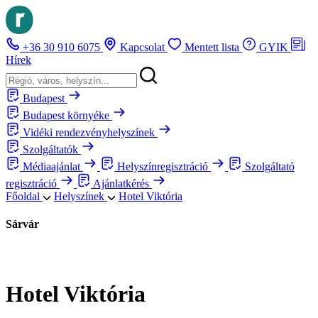
+36 30 910 6075
Kapcsolat
Mentett lista
GYIK
Hírek
Budapest
Budapest környéke
Vidéki rendezvényhelyszínek
Szolgáltatók
Médiaajánlat
Helyszínregisztráció
Szolgáltató
regisztráció
Ajánlatkérés
Főoldal
Helyszínek
Hotel Viktória
Sárvár
Hotel Viktória