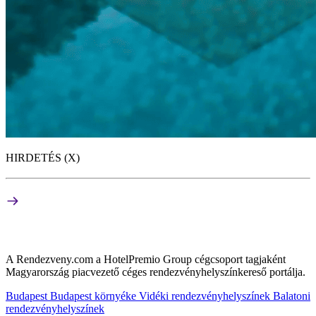
HIRDETÉS (X)
A Rendezveny.com a HotelPremio Group cégcsoport tagjaként
Magyarország piacvezető céges rendezvényhelyszínkereső portálja.
Budapest
Budapest környéke
Vidéki rendezvényhelyszínek
Balatoni
rendezvényhelyszínek