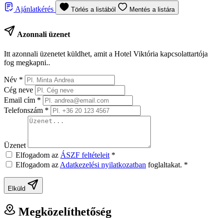
Ajánlatkérés
Törlés a listából
Mentés a listára
Azonnali üzenet
Itt azonnali üzenetet küldhet, amit a Hotel Viktória kapcsolattartója
fog megkapni..
Név
*
Cég neve
Email cím
*
Telefonszám
*
Üzenet
Elfogadom az
ÁSZF feltételeit
*
Elfogadom az
Adatkezelési nyilatkozatban
foglaltakat.
*
Elküld
Megközelíthetőség