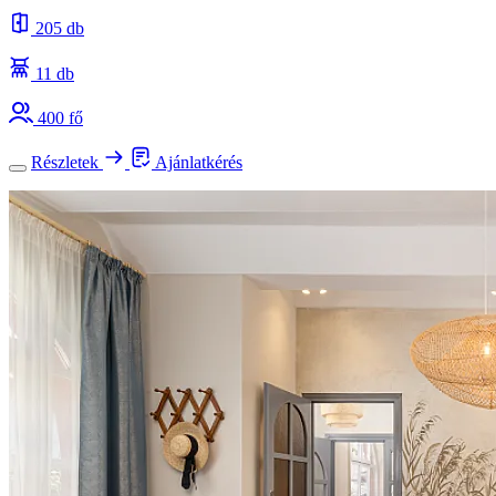
205 db
11 db
400 fő
Részletek
Ajánlatkérés