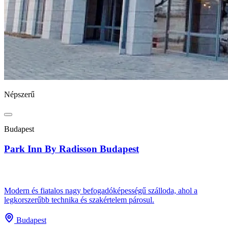
Népszerű
Budapest
Park Inn By Radisson Budapest
Modern és fiatalos nagy befogadóképességű szálloda, ahol a
legkorszerűbb technika és szakértelem párosul.
Budapest