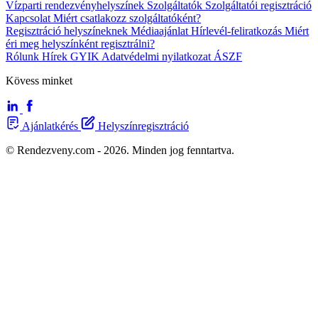
Vízparti rendezvényhelyszínek
Szolgáltatók
Szolgáltatói regisztráció
Kapcsolat
Miért csatlakozz szolgáltatóként?
Regisztráció helyszíneknek
Médiaajánlat
Hírlevél-feliratkozás
Miért
éri meg helyszínként regisztrálni?
Rólunk
Hírek
GYIK
Adatvédelmi nyilatkozat
ÁSZF
Kövess minket
Ajánlatkérés
Helyszínregisztráció
© Rendezveny.com - 2026. Minden jog fenntartva.