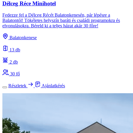
Délceg Réce Minihotel
Fedezze fel a Délceg Récét Balatonkenesén, pár lépésre a
Balatontól! Tökéletes helyszín baráti és családi programokra és
elvonulásokra. Béreld ki a teljes házat akár 30 főre!
Balatonkenese
13 db
2 db
30 fő
Részletek
Ajánlatkérés