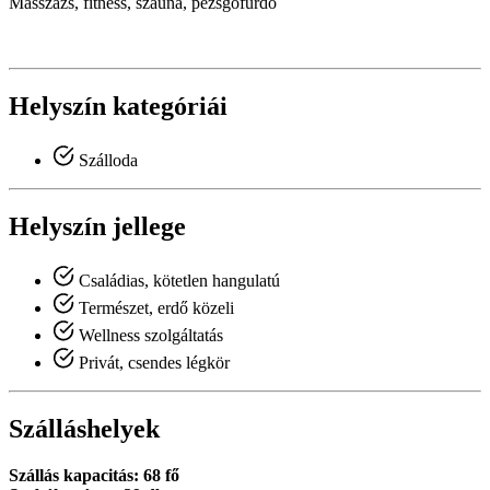
Masszázs, fitness, szauna, pezsgőfürdő
Helyszín kategóriái
Szálloda
Helyszín jellege
Családias, kötetlen hangulatú
Természet, erdő közeli
Wellness szolgáltatás
Privát, csendes légkör
Szálláshelyek
Szállás kapacitás: 68 fő