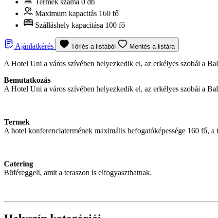
Termek száma
0 db
Maximum kapacitás
160 fő
Szálláshely kapacitása
100 fő
Ajánlatkérés
Törlés a listából
Mentés a listára
A Hotel Uni a város szívében helyezkedik el, az erkélyes szobái a Ba
Bemutatkozás
A Hotel Uni a város szívében helyezkedik el, az erkélyes szobái a Ba
Termek
A hotel konferenciatermének maximális befogatóképessége 160 fő, a t
Catering
Büféreggeli, amit a teraszon is elfogyaszthatnak.