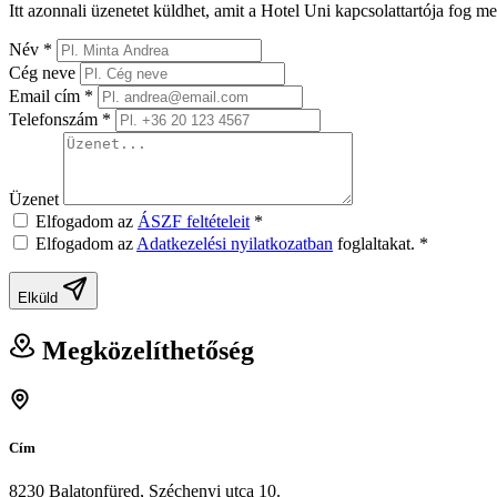
Itt azonnali üzenetet küldhet, amit a Hotel Uni kapcsolattartója fog m
Név
*
Cég neve
Email cím
*
Telefonszám
*
Üzenet
Elfogadom az
ÁSZF feltételeit
*
Elfogadom az
Adatkezelési nyilatkozatban
foglaltakat.
*
Elküld
Megközelíthetőség
Cím
8230 Balatonfüred, Széchenyi utca 10.