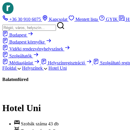
+36 30 910 6075
Kapcsolat
Mentett lista
GYIK
H
Budapest
Budapest környéke
Vidéki rendezvényhelyszínek
Szolgáltatók
Médiaajánlat
Helyszínregisztráció
Szolgáltató regi
Főoldal
Helyszínek
Hotel Uni
Balatonfüred
Hotel Uni
Szobák száma
43 db