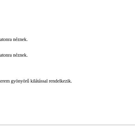
latonra néznek.
latonra néznek.
erem gyönyörű kilátással rendelkezik.