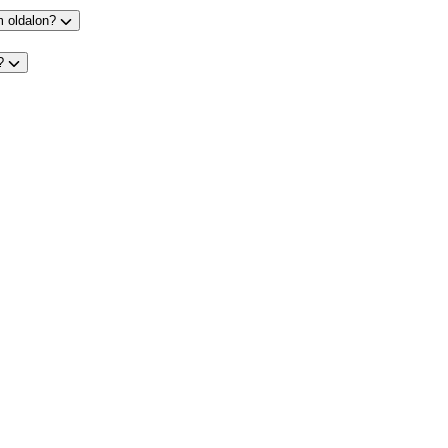
m oldalon?
s?