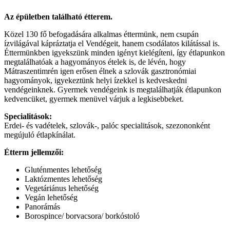
Az épületben található étterem.
Közel 130 fő befogadására alkalmas éttermünk, nem csupán
ízvilágával kápráztatja el Vendégeit, hanem csodálatos kilátással is.
Éttermünkben igyekszünk minden igényt kielégíteni, így étlapunkon
megtalálhatóak a hagyományos ételek is, de lévén, hogy
Mátraszentimrén igen erősen élnek a szlovák gasztronómiai
hagyományok, igyekeztünk helyi ízekkel is kedveskedni
vendégeinknek. Gyermek vendégeink is megtalálhatják étlapunkon
kedvencüket, gyermek menüvel várjuk a legkisebbeket.
Specialitások:
Erdei- és vadételek, szlovák-, palóc specialitások, szezononként
megújuló étlapkínálat.
Étterm jellemzői:
Gluténmentes lehetőség
Laktózmentes lehetőség
Vegetáriánus lehetőség
Vegán lehetőség
Panorámás
Borospince/ borvacsora/ borkóstoló