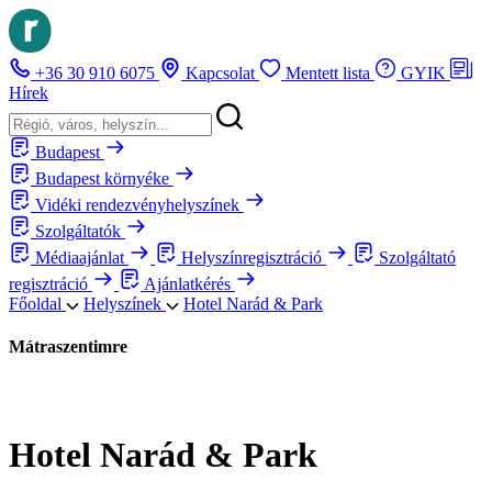
+36 30 910 6075
Kapcsolat
Mentett lista
GYIK
Hírek
Budapest
Budapest környéke
Vidéki rendezvényhelyszínek
Szolgáltatók
Médiaajánlat
Helyszínregisztráció
Szolgáltató
regisztráció
Ajánlatkérés
Főoldal
Helyszínek
Hotel Narád & Park
Mátraszentimre
Hotel Narád & Park