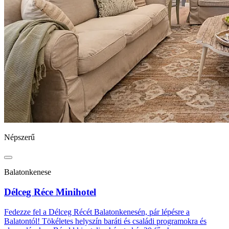
Népszerű
Balatonkenese
Délceg Réce Minihotel
Fedezze fel a Délceg Récét Balatonkenesén, pár lépésre a
Balatontól! Tökéletes helyszín baráti és családi programokra és