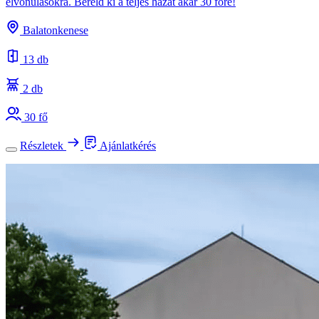
elvonulásokra. Béreld ki a teljes házat akár 30 főre!
Balatonkenese
13 db
2 db
30 fő
Részletek
Ajánlatkérés