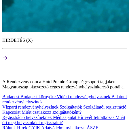
HIRDETÉS (X)
A Rendezveny.com a HotelPremio Group cégcsoport tagjaként
Magyarország piacvezető céges rendezvényhelyszínkereső portálja.
Budapest
Budapest környéke
Vidéki rendezvényhelyszínek
Balatoni
rendezvényhelyszínek
Vízparti rendezvényhelyszínek
Szolgáltatók
Szolgáltatói regisztráció
Kapcsolat
Miért csatlakozz szolgáltatóként?
Regisztráció helyszíneknek
Médiaajánlat
Hírlevél-feliratkozás
Miért
éri meg helyszínként regisztrálni?
Rólunk
Hírek
GYIK
Adatvédelmi nyilatkozat
ÁSZF