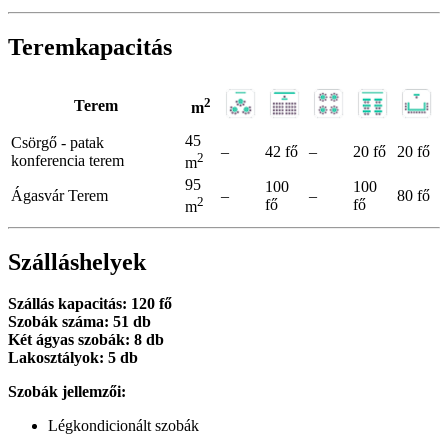
Teremkapacitás
2
Terem
m
45
Csörgő - patak
–
42 fő
–
20 fő
20 fő
2
konferencia terem
m
95
100
100
Ágasvár Terem
–
–
80 fő
2
fő
fő
m
Szálláshelyek
Szállás kapacitás: 120 fő
Szobák száma: 51 db
Két ágyas szobák: 8 db
Lakosztályok: 5 db
Szobák jellemzői:
Légkondicionált szobák