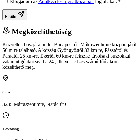
Elfogadom az
Adatkezelési nyilatkozatban
foglaltakat.
*
Elküld
Megközelíthetőség
Közvetlen buszjárat indul Budapestről. Mátraszentimre központjától
50 m-re található. A község Gyöngyöstől 32 km-re, Pásztótól és
Parádtól 25 km-re, Egertől 60 km-re fekszik; távolsági buszokkal,
valamint gépkocsival a 24., illetve a 21-es számú főútakon
közelíthető meg.
Cím
3235 Mátraszentimre, Narád út 6.
Távolság