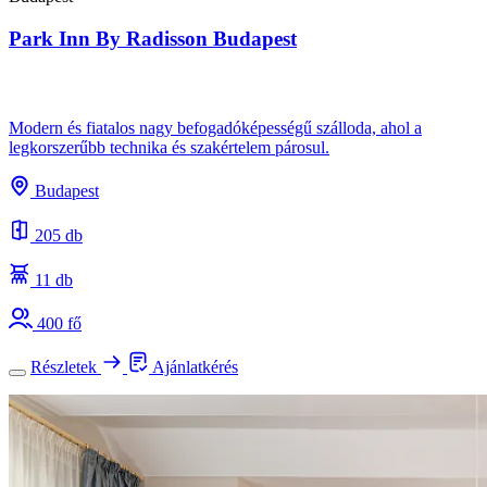
Park Inn By Radisson Budapest
Modern és fiatalos nagy befogadóképességű szálloda, ahol a
legkorszerűbb technika és szakértelem párosul.
Budapest
205 db
11 db
400 fő
Részletek
Ajánlatkérés