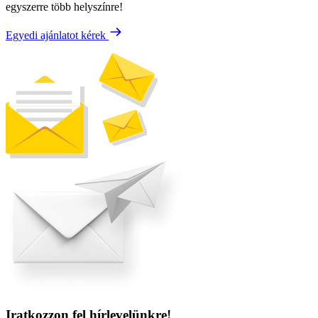
egyszerre több helyszínre!
Egyedi ajánlatot kérek
Iratkozzon fel hírlevelünkre!