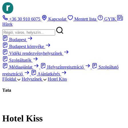
+36 30 910 6075
Kapcsolat
Mentett lista
GYIK
Hírek
Budapest
Budapest környéke
Vidéki rendezvényhelyszínek
Szolgáltatók
Médiaajánlat
Helyszínregisztráció
Szolgáltató
regisztráció
Ajánlatkérés
Főoldal
Helyszínek
Hotel Kiss
Tata
Hotel Kiss