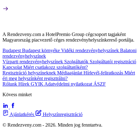
A Rendezveny.com a HotelPremio Group cégcsoport tagjaként
Magyarország piacvezető céges rendezvényhelyszínkereső portálja.
Budapest
Budapest környéke
Vidéki rendezvényhelyszínek
Balatoni
rendezvényhelyszínek
Vízparti rendezvényhelyszínek
Szolgáltatók
Szolgáltatói regisztráció
Kapcsolat
Miért csatlakozz szolgáltatóként?
Regisztráció helyszíneknek
Médiaajánlat
Hírlevél-feliratkozás
Miért
éri meg helyszínként regisztrálni?
Rólunk
Hírek
GYIK
Adatvédelmi nyilatkozat
ÁSZF
Kövess minket
Ajánlatkérés
Helyszínregisztráció
© Rendezveny.com - 2026. Minden jog fenntartva.