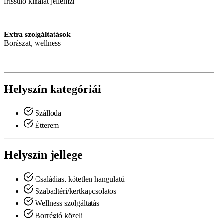
frissülő kínálat jellemzi
Extra szolgáltatások
Borászat, wellness
Helyszín kategóriái
Szálloda
Étterem
Helyszín jellege
Családias, kötetlen hangulatú
Szabadtéri/kertkapcsolatos
Wellness szolgáltatás
Borrégió közeli