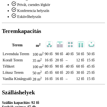
Privát, csendes légkör
Konferencia helyszín
Esküvőhelyszín
Teremkapacitás
2
Terem
m
2
Levendula Terem
90 fő
90 fő
40 fő
50 fő
50 fő
100 m
2
Korall Terem
16 fő
20 fő
–
12 fő
15 fő
35 m
2
Télikert
80 fő
90 fő
40 fő
60 fő
45 fő
100 m
2
Lótusz Terem
45 fő
60 fő
20 fő
30 fő
25 fő
50 m
2
Vanília Kistárgyaló
16 fő
16 fő
–
12 fő
15 fő
28 m
Szálláshelyek
Szállás kapacitás: 92 fő
Szobák száma: 47 db