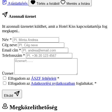
Ajánlatkérés
Törlés a listából
Mentés a listára
Azonnali üzenet
Itt azonnali üzenetet küldhet, amit a Hotel Kiss kapcsolattartója fog
megkapni..
Név
*
Cég neve
Email cím
*
Telefonszám
*
Üzenet
Elfogadom az
ÁSZF feltételeit
*
Elfogadom az
Adatkezelési nyilatkozatban
foglaltakat.
*
Elküld
Megközelíthetőség