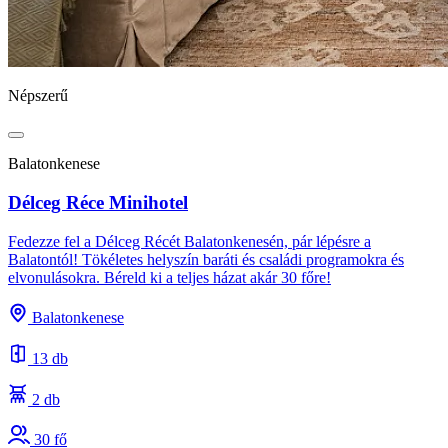
Népszerű
Balatonkenese
Délceg Réce Minihotel
Fedezze fel a Délceg Récét Balatonkenesén, pár lépésre a
Balatontól! Tökéletes helyszín baráti és családi programokra és
elvonulásokra. Béreld ki a teljes házat akár 30 főre!
Balatonkenese
13 db
2 db
30 fő