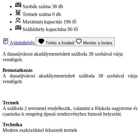
Szobák száma
38 db
Termek száma
0 db
Maximum kapacitás
196 fő
Szálláshely kapacitása
90 fő
Ajánlatkérés
Törlés a listából
Mentés a listára
A dunaújvárosi akadálymenetsített szálloda 38 szobával várja
vendégeit.
Bemutatkozás
A dunaújvárosi akadálymenetsített szálloda 38 szobával várja
vendégeit.
Termek
A szálloda 2 teremmel rendelkezik, valamint a főiskola nagyterme és
csarnoka is rengeteg típusú rendezvényhez biztosít helyszínt.
Technika
Modern eszközökkel felszerelt termek