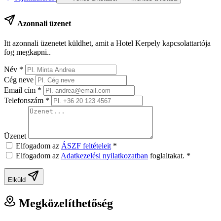
Azonnali üzenet
Itt azonnali üzenetet küldhet, amit a Hotel Kerpely kapcsolattartója
fog megkapni..
Név
*
Cég neve
Email cím
*
Telefonszám
*
Üzenet
Elfogadom az
ÁSZF feltételeit
*
Elfogadom az
Adatkezelési nyilatkozatban
foglaltakat.
*
Elküld
Megközelíthetőség