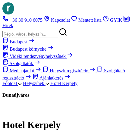
+36 30 910 6075
Kapcsolat
Mentett lista
GYIK
Hírek
Budapest
Budapest környéke
Vidéki rendezvényhelyszínek
Szolgáltatók
Médiaajánlat
Helyszínregisztráció
Szolgáltató
regisztráció
Ajánlatkérés
Főoldal
Helyszínek
Hotel Kerpely
Dunaújváros
Hotel Kerpely