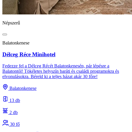
Népszerű
Balatonkenese
Délceg Réce Minihotel
Fedezze fel a Délceg Récét Balatonkenesén, pár lépésre a
Balatontól! Tökéletes helyszín baráti és családi programokra és
elvonulásokra. Béreld ki a teljes házat akár 30 főre!
Balatonkenese
13 db
2 db
30 fő