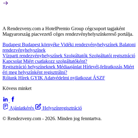
A Rendezveny.com a HotelPremio Group cégcsoport tagjaként
Magyarország piacvezető céges rendezvényhelyszínkereső portálja.
Budapest
Budapest környéke
Vidéki rendezvényhelyszínek
Balatoni
rendezvényhelyszínek
Vízparti rendezvényhelyszínek
Szolgáltatók
Szolgáltatói regisztráció
Kapcsolat
Miért csatlakozz szolgáltatóként?
Regisztráció helyszíneknek
Médiaajánlat
Hírlevél-feliratkozás
Miért
éri meg helyszínként regisztrálni?
Rólunk
Hírek
GYIK
Adatvédelmi nyilatkozat
ÁSZF
Kövess minket
Ajánlatkérés
Helyszínregisztráció
© Rendezveny.com - 2026. Minden jog fenntartva.