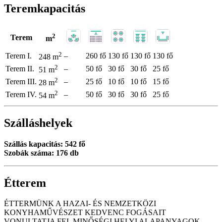
Teremkapacitás
2
Terem
m
2
Terem I.
–
260 fő
130 fő
130 fő
130 fő
248 m
2
Terem II.
–
50 fő
30 fő
30 fő
25 fő
51 m
2
Terem III.
–
25 fő
10 fő
10 fő
15 fő
28 m
2
Terem IV.
–
50 fő
30 fő
30 fő
25 fő
54 m
Szálláshelyek
Szállás kapacitás: 542 fő
Szobák száma: 176 db
Étterem
ÉTTERMÜNK A HAZAI- ÉS NEMZETKÖZI
KONYHAMŰVÉSZET KEDVENC FOGÁSAIT
VONULTATJA FEL MINŐSÉGI HELYI ALAPANYAGOK