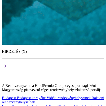
HIRDETÉS (X)
A Rendezveny.com a HotelPremio Group cégcsoport tagjaként
Magyarország piacvezető céges rendezvényhelyszínkereső portálja.
Budapest
Budapest környéke
Vidéki rendezvényhelyszínek
Balatoni
rendezvényhelyszínek