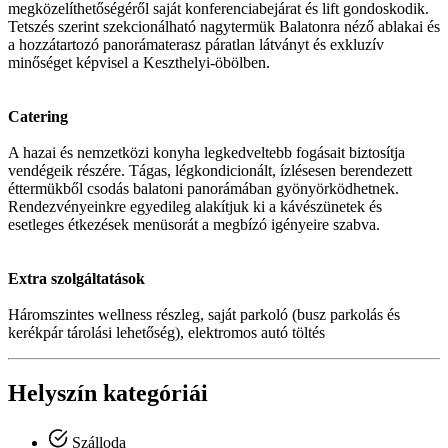
megközelíthetőségéről saját konferenciabejárat és lift gondoskodik.
Tetszés szerint szekcionálható nagytermük Balatonra néző ablakai és
a hozzátartozó panorámaterasz páratlan látványt és exkluzív
minőséget képvisel a Keszthelyi-öbölben.
Catering
A hazai és nemzetközi konyha legkedveltebb fogásait biztosítja
vendégeik részére. Tágas, légkondicionált, ízlésesen berendezett
éttermükből csodás balatoni panorámában gyönyörködhetnek.
Rendezvényeinkre egyedileg alakítjuk ki a kávészünetek és
esetleges étkezések menüsorát a megbízó igényeire szabva.
Extra szolgáltatások
Háromszintes wellness részleg, saját parkoló (busz parkolás és
kerékpár tárolási lehetőség), elektromos autó töltés
Helyszín kategóriái
Szálloda