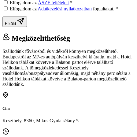
Elfogadom az
ÁSZF feltételeit
*
Elfogadom az
Adatkezelési nyilatkozatban
foglaltakat.
*
Elküld
Megközelíthetőség
Szállodánk fővárosból és vidékről könnyen megközelíthető.
Budapestről az M7-es autópályán keszthelyi kijáratig, majd a Hotel
Helikon táblákat követve a Balaton-partot elérve található
szállodánk. A tömegközlekedéssel Keszthely
vasútállomás/buszpályaudvar állomásig, majd néhány perc sétára a
Hotel Helikon táblákat követve a Balaton-parton megközelíthető
szállodánk.
Cím
Keszthely, 8360, Mikus Gyula sétány 5.