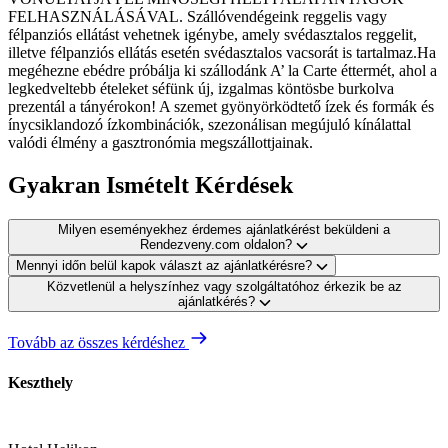
FELHASZNÁLÁSÁVAL. Szállóvendégeink reggelis vagy
félpanziós ellátást vehetnek igénybe, amely svédasztalos reggelit,
illetve félpanziós ellátás esetén svédasztalos vacsorát is tartalmaz.Ha
megéhezne ebédre próbálja ki szállodánk A’ la Carte éttermét, ahol a
legkedveltebb ételeket séfünk új, izgalmas köntösbe burkolva
prezentál a tányérokon! A szemet gyönyörködtető ízek és formák és
ínycsiklandozó ízkombinációk, szezonálisan megújuló kínálattal
valódi élmény a gasztronómia megszállottjainak.
Gyakran Ismételt Kérdések
Milyen eseményekhez érdemes ajánlatkérést beküldeni a
Rendezveny.com oldalon?
Mennyi időn belül kapok választ az ajánlatkérésre?
Közvetlenül a helyszínhez vagy szolgáltatóhoz érkezik be az
ajánlatkérés?
Tovább az összes kérdéshez
Keszthely