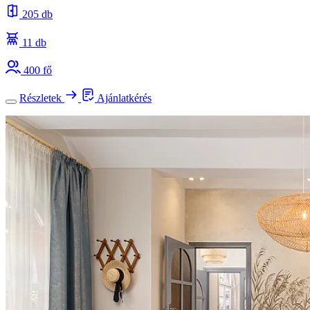
205 db
11 db
400 fő
Részletek
Ajánlatkérés