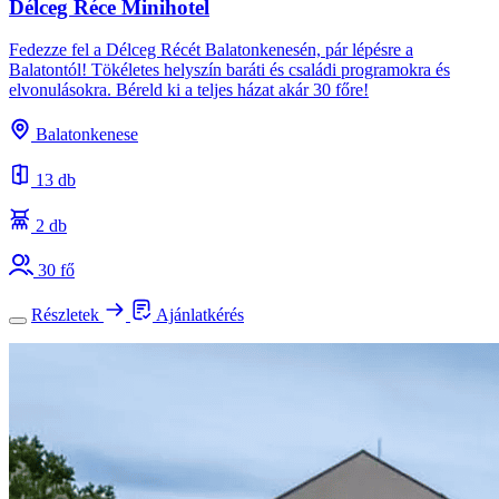
Délceg Réce Minihotel
Fedezze fel a Délceg Récét Balatonkenesén, pár lépésre a
Balatontól! Tökéletes helyszín baráti és családi programokra és
elvonulásokra. Béreld ki a teljes házat akár 30 főre!
Balatonkenese
13 db
2 db
30 fő
Részletek
Ajánlatkérés