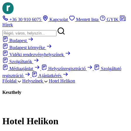
+36 30 910 6075
Kapcsolat
Mentett lista
GYIK
Hírek
Budapest
Budapest környéke
Vidéki rendezvényhelyszínek
Szolgáltatók
Médiaajánlat
Helyszínregisztráció
Szolgáltató
regisztráció
Ajánlatkérés
Főoldal
Helyszínek
Hotel Helikon
Keszthely
Hotel Helikon