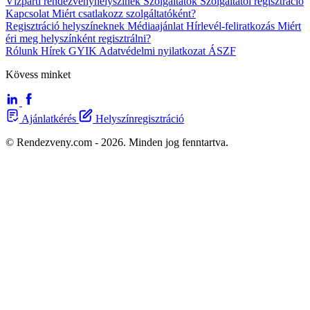
Vízparti rendezvényhelyszínek
Szolgáltatók
Szolgáltatói regisztráció
Kapcsolat
Miért csatlakozz szolgáltatóként?
Regisztráció helyszíneknek
Médiaajánlat
Hírlevél-feliratkozás
Miért
éri meg helyszínként regisztrálni?
Rólunk
Hírek
GYIK
Adatvédelmi nyilatkozat
ÁSZF
Kövess minket
Ajánlatkérés
Helyszínregisztráció
© Rendezveny.com - 2026. Minden jog fenntartva.