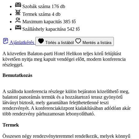
Szobák száma
176 db
Termek száma
4 db
Maximum kapacitás
385 fő
Szálláshely kapacitása
542 fő
Ajánlatkérés
Törlés a listából
Mentés a listára
A közvetlen Balaton-parti Hotel Helikon teljes körű felújítást
követően nyitja meg kapuit vendégei előtt, modern konferencia
részleggel.
Bemutatkozás
A szálloda konferencia részlege külön bejáraton közelíthető meg,
balatoni panorámás termük és a hozzátartozó terasz gyönyörű
látványt biztosít, mely garantáltan felejthetetlenné teszi
rendezvényét. A konferenciaközpont kialakításában adódóan akár
több rendezvény párhuzamosan lebonyolítható.
Termek
Összesen négy rendezvényteremmel rendelkezik, melyek könnyű