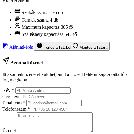
Hotel Helikon
Szobák száma
176 db
Termek száma
4 db
Maximum kapacitás
385 fő
Szálláshely kapacitása
542 fő
Ajánlatkérés
Törlés a listából
Mentés a listára
Azonnali üzenet
Itt azonnali üzenetet küldhet, amit a Hotel Helikon kapcsolattartója
fog megkapni..
Név
*
Cég neve
Email cím
*
Telefonszám
*
Üzenet