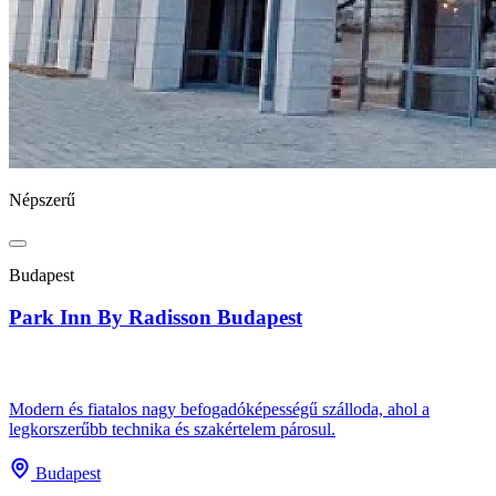
Népszerű
Budapest
Park Inn By Radisson Budapest
Modern és fiatalos nagy befogadóképességű szálloda, ahol a
legkorszerűbb technika és szakértelem párosul.
Budapest