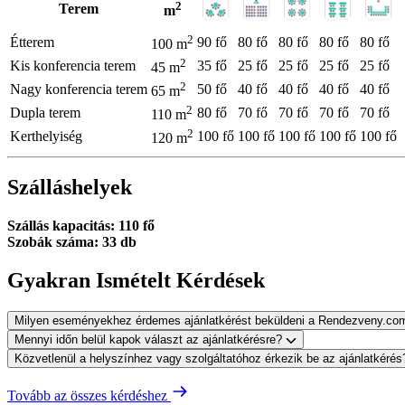
2
Terem
m
2
Étterem
90 fő
80 fő
80 fő
80 fő
80 fő
100 m
2
Kis konferencia terem
35 fő
25 fő
25 fő
25 fő
25 fő
45 m
2
Nagy konferencia terem
50 fő
40 fő
40 fő
40 fő
40 fő
65 m
2
Dupla terem
80 fő
70 fő
70 fő
70 fő
70 fő
110 m
2
Kerthelyiség
100 fő
100 fő
100 fő
100 fő
100 fő
120 m
Szálláshelyek
Szállás kapacitás: 110 fő
Szobák száma: 33 db
Gyakran Ismételt Kérdések
Milyen eseményekhez érdemes ajánlatkérést beküldeni a Rendezveny.co
Mennyi időn belül kapok választ az ajánlatkérésre?
Közvetlenül a helyszínhez vagy szolgáltatóhoz érkezik be az ajánlatkéré
Tovább az összes kérdéshez