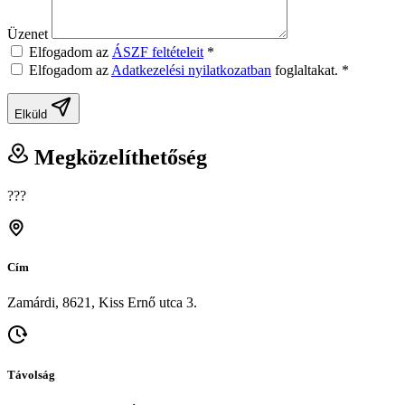
Üzenet
Elfogadom az
ÁSZF feltételeit
*
Elfogadom az
Adatkezelési nyilatkozatban
foglaltakat.
*
Elküld
Megközelíthetőség
???
Cím
Zamárdi, 8621, Kiss Ernő utca 3.
Távolság