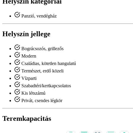
Helyszín kategóriái
Panzió, vendégház
Helyszín jellege
Bográcsozós, grillezős
Modern
Családias, kötetlen hangulatú
Természet, erdő közeli
Vízparti
Szabadtéri/kertkapcsolatos
Kis létszámú
Privát, csendes légkör
Teremkapacitás