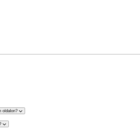
m oldalon?
s?