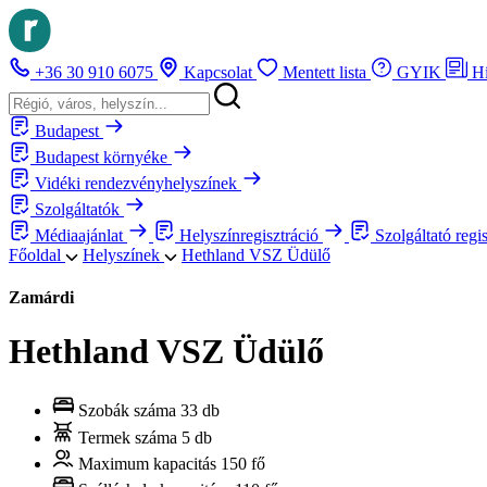
+36 30 910 6075
Kapcsolat
Mentett lista
GYIK
H
Budapest
Budapest környéke
Vidéki rendezvényhelyszínek
Szolgáltatók
Médiaajánlat
Helyszínregisztráció
Szolgáltató regi
Főoldal
Helyszínek
Hethland VSZ Üdülő
Zamárdi
Hethland VSZ Üdülő
Szobák száma
33 db
Termek száma
5 db
Maximum kapacitás
150 fő