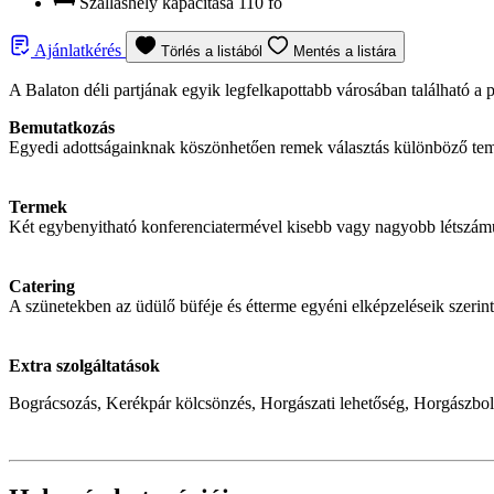
Szálláshely kapacitása
110 fő
Ajánlatkérés
Törlés a listából
Mentés a listára
A Balaton déli partjának egyik legfelkapottabb városában található a p
Bemutatkozás
Egyedi adottságainknak köszönhetően remek választás különböző tem
Termek
Két egybenyitható konferenciatermével kisebb vagy nagyobb létszámú 
Catering
A szünetekben az üdülő büféje és étterme egyéni elképzeléseik szerint 
Extra szolgáltatások
Bográcsozás, Kerékpár kölcsönzés, Horgászati lehetőség, Horgászbolt, 