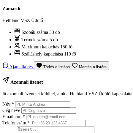
Zamárdi
Hethland VSZ Üdülő
Szobák száma
33 db
Termek száma
5 db
Maximum kapacitás
150 fő
Szálláshely kapacitása
110 fő
Ajánlatkérés
Törlés a listából
Mentés a listára
Azonnali üzenet
Itt azonnali üzenetet küldhet, amit a Hethland VSZ Üdülő kapcsolatta
Név
*
Cég neve
Email cím
*
Telefonszám
*