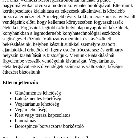
hagyományokat ötvözi a modern konyhatechnológiával. Éttermünk
kertkapcsolatos kialakítása az étkezések alkalmával is közelebb
hozza a természetet. A melegebb évszakokban teraszunk is nyitva áll
vendégeink előtt, hogy kellemes környezetben fogyaszthassák
ételeiket. Fogásaink legtöbbször helyi alapanyagokból készülnek,
konyhánkban a legmodernebb konyhatechnológiai eszközök
segítségével főzünk. Változatos menüink és kávészüneti
bekészítéseink, helyben készült sütikkel személyre szabott
ajánlatokkal érhetőek el. Igény esetén fröccsterasz és grillparty
helyszín kialakítását is biztosítjuk. Menüink kialakításánál
figyelembe vesszük vendégeink kívánságát. Vegetáriánus,
ételallergiával érkező vendégek számára is változatos, bőséges
étkezést biztosítunk.
Étterm jellemzői:
Gluténmentes lehetőség
Laktózmentes lehetőség
Vegetáriánus lehetőség
Vegán lehetőség
Kert vagy terasz kapcsolatos
Panorámás
Borospince/ borvacsora/ borkóstoló