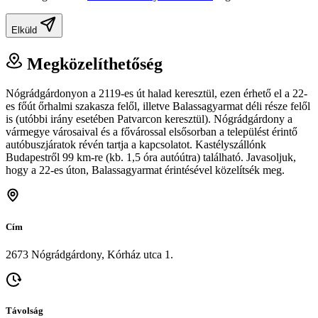
Elküld
Megközelíthetőség
Nógrádgárdonyon a 2119-es út halad keresztül, ezen érhető el a 22-
es főút őrhalmi szakasza felől, illetve Balassagyarmat déli része felől
is (utóbbi irány esetében Patvarcon keresztül). Nógrádgárdony a
vármegye városaival és a fővárossal elsősorban a települést érintő
autóbuszjáratok révén tartja a kapcsolatot. Kastélyszállónk
Budapestről 99 km-re (kb. 1,5 óra autóútra) található. Javasoljuk,
hogy a 22-es úton, Balassagyarmat érintésével közelítsék meg.
Cím
2673 Nógrádgárdony, Kórház utca 1.
Távolság