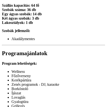
Szállás kapacitás: 64 fő
Szobák száma: 36 db
Egy ágyas szobák: 14 db
Két ágyas szobák: 3 db
Lakosztályok: 1 db
Szobák jellemzői:
Akadálymentes
Programajánlatok
Program lehetőségek:
Wellness
Főzőverseny
Kerékpártúra
Zenés programok - DJ, karaoke
Borkóstoló
Íjászat
Lovaglás
Gyalogtúra
Grillezés