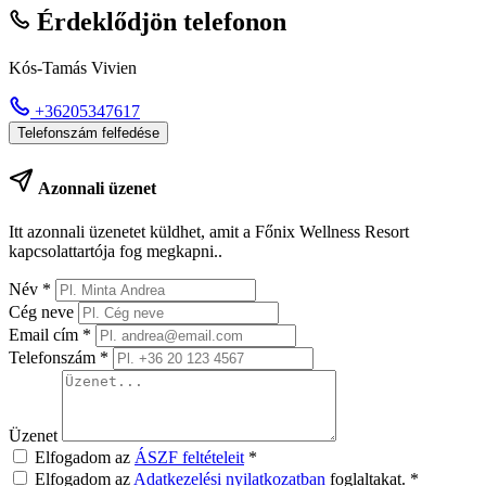
Érdeklődjön telefonon
Kós-Tamás Vivien
+36205347617
Telefonszám felfedése
Azonnali üzenet
Itt azonnali üzenetet küldhet, amit a Főnix Wellness Resort
kapcsolattartója fog megkapni..
Név
*
Cég neve
Email cím
*
Telefonszám
*
Üzenet
Elfogadom az
ÁSZF feltételeit
*
Elfogadom az
Adatkezelési nyilatkozatban
foglaltakat.
*