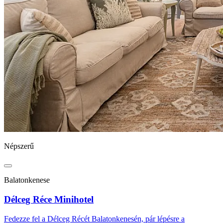
Népszerű
Balatonkenese
Délceg Réce Minihotel
Fedezze fel a Délceg Récét Balatonkenesén, pár lépésre a