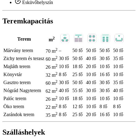
Esküvőhelyszín
Teremkapacitás
2
Terem
m
2
Márvány terem
–
50 fő
50 fő
50 fő
50 fő
70 m
2
Zichy terem és terasz
30 fő
50 fő
40 fő
30 fő
35 fő
60 m
2
Majláth terem
10 fő
18 fő
20 fő
10 fő
10 fő
26 m
2
Könyvtár
8 fő
25 fő
10 fő
16 fő
10 fő
32 m
2
Gasztro terem
30 fő
50 fő
40 fő
30 fő
35 fő
60 m
2
Nógrád Nagyterem
40 fő
55 fő
30 fő
30 fő
40 fő
62 m
2
Palóc terem
10 fő
18 fő
10 fő
10 fő
10 fő
26 m
2
Öko terem
8 fő
12 fő
10 fő
8 fő
8 fő
22 m
2
Zarándok terem
8 fő
25 fő
20 fő
16 fő
10 fő
35 m
Szálláshelyek