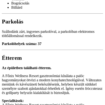
Bográcsolás
Billiárd
Parkolás
Szállodánk zárt, ingyenes parkolóval, a parkolóban elektromos
töltőállomással rendelkezik.
Parkolóhelyek száma: 37
Étterem
Az épületben található étterem.
A Főnix Wellness Resort gasztronómiai kínálata a palóc
hagyományokat ötvözi a modern konyhatechnológiával. Változatos
menüink és kávészüneti bekészítéseink, helyben készült sütikkel
személyre szabott ajánlatokkal érhetőek el. Igény esetén fröccsterasz
és grillparty helyszín kialakítását is biztosítjuk.
Specialitások:
A Főnix Wellness Resort gasztronómiai kínálata a palóc