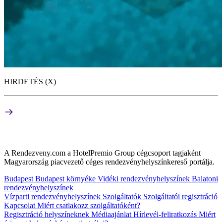
HIRDETÉS (X)
A Rendezveny.com a HotelPremio Group cégcsoport tagjaként
Magyarország piacvezető céges rendezvényhelyszínkereső portálja.
Budapest
Budapest környéke
Vidéki rendezvényhelyszínek
Balatoni
rendezvényhelyszínek
Vízparti rendezvényhelyszínek
Szolgáltatók
Szolgáltatói regisztráció
Kapcsolat
Miért csatlakozz szolgáltatóként?
Regisztráció helyszíneknek
Médiaajánlat
Hírlevél-feliratkozás
Miért