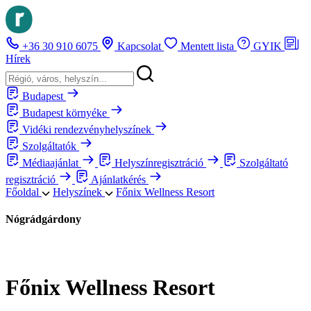
+36 30 910 6075
Kapcsolat
Mentett lista
GYIK
Hírek
Budapest
Budapest környéke
Vidéki rendezvényhelyszínek
Szolgáltatók
Médiaajánlat
Helyszínregisztráció
Szolgáltató
regisztráció
Ajánlatkérés
Főoldal
Helyszínek
Főnix Wellness Resort
Nógrádgárdony
Főnix Wellness Resort