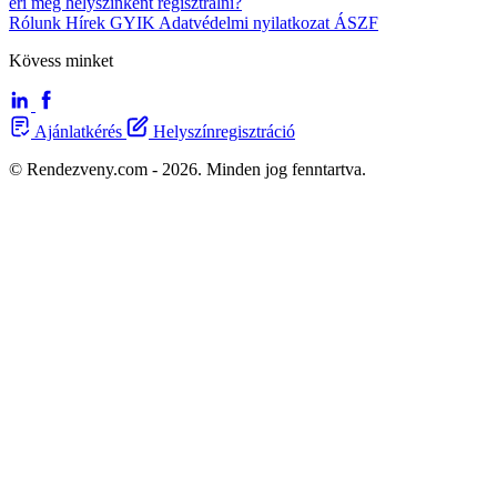
éri meg helyszínként regisztrálni?
Rólunk
Hírek
GYIK
Adatvédelmi nyilatkozat
ÁSZF
Kövess minket
Ajánlatkérés
Helyszínregisztráció
© Rendezveny.com - 2026. Minden jog fenntartva.