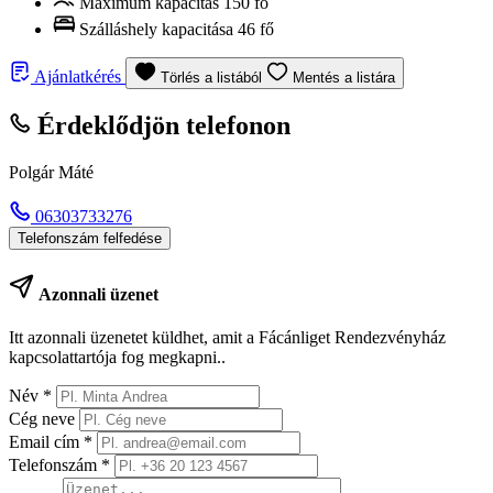
Maximum kapacitás
150 fő
Szálláshely kapacitása
46 fő
Ajánlatkérés
Törlés a listából
Mentés a listára
Érdeklődjön telefonon
Polgár Máté
06303733276
Telefonszám felfedése
Azonnali üzenet
Itt azonnali üzenetet küldhet, amit a Fácánliget Rendezvényház
kapcsolattartója fog megkapni..
Név
*
Cég neve
Email cím
*
Telefonszám
*