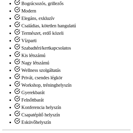
Bográcsozós, grillezős
Modern
Elegáns, exkluzív
Családias, kötetlen hangulatú
Természet, erdő közeli
Vízparti
Szabadtéri/kertkapcsolatos
Kis létszámú
Nagy létszámú
Wellness szolgáltatás
Privát, csendes légkör
Workshop, tréninghelyszín
Gyerekbarát
Felnőttbarát
Konferencia helyszín
Csapatépítő helyszín
Esküvőhelyszín