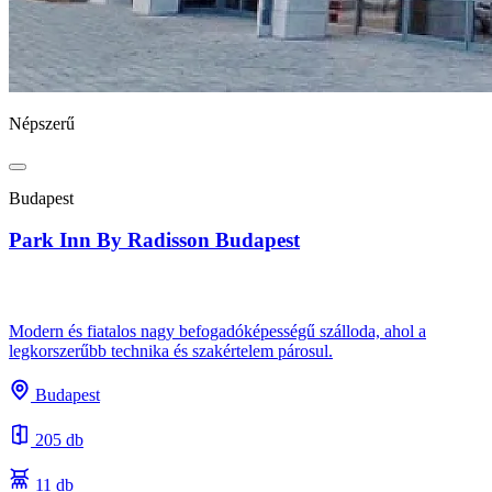
Népszerű
Budapest
Park Inn By Radisson Budapest
Modern és fiatalos nagy befogadóképességű szálloda, ahol a
legkorszerűbb technika és szakértelem párosul.
Budapest
205 db
11 db