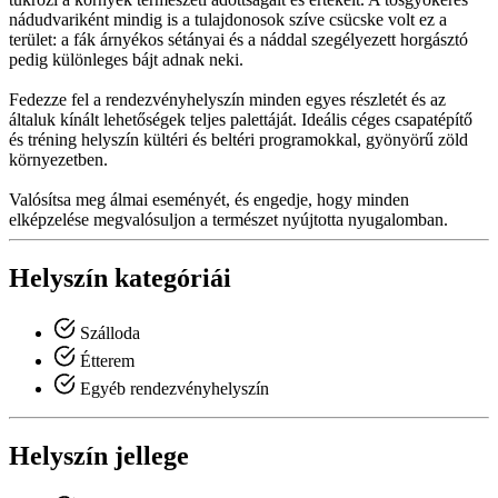
nádudvariként mindig is a tulajdonosok szíve csücske volt ez a
terület: a fák árnyékos sétányai és a náddal szegélyezett horgásztó
pedig különleges bájt adnak neki.
Fedezze fel a rendezvényhelyszín minden egyes részletét és az
általuk kínált lehetőségek teljes palettáját. Ideális céges csapatépítő
és tréning helyszín kültéri és beltéri programokkal, gyönyörű zöld
környezetben.
Valósítsa meg álmai eseményét, és engedje, hogy minden
elképzelése megvalósuljon a természet nyújtotta nyugalomban.
Helyszín kategóriái
Szálloda
Étterem
Egyéb rendezvényhelyszín
Helyszín jellege