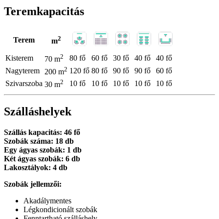
Teremkapacitás
2
Terem
m
2
Kisterem
80 fő
60 fő
30 fő
40 fő
40 fő
70 m
2
Nagyterem
120 fő
80 fő
90 fő
90 fő
60 fő
200 m
2
Szivarszoba
10 fő
10 fő
10 fő
10 fő
10 fő
30 m
Szálláshelyek
Szállás kapacitás: 46 fő
Szobák száma: 18 db
Egy ágyas szobák: 1 db
Két ágyas szobák: 6 db
Lakosztályok: 4 db
Szobák jellemzői:
Akadálymentes
Légkondicionált szobák
Fenntartható szálláshely