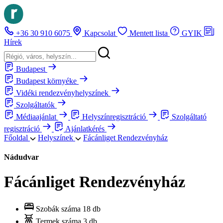
+36 30 910 6075
Kapcsolat
Mentett lista
GYIK
Hírek
Budapest
Budapest környéke
Vidéki rendezvényhelyszínek
Szolgáltatók
Médiaajánlat
Helyszínregisztráció
Szolgáltató
regisztráció
Ajánlatkérés
Főoldal
Helyszínek
Fácánliget Rendezvényház
Nádudvar
Fácánliget Rendezvényház
Szobák száma
18 db
Termek száma
3 db