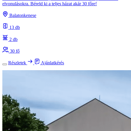
elvonulásokra. Béreld ki a teljes házat akár 30 főre!
Balatonkenese
13 db
2 db
30 fő
Részletek
Ajánlatkérés