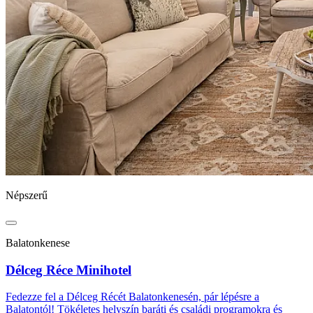
Népszerű
Balatonkenese
Délceg Réce Minihotel
Fedezze fel a Délceg Récét Balatonkenesén, pár lépésre a
Balatontól! Tökéletes helyszín baráti és családi programokra és