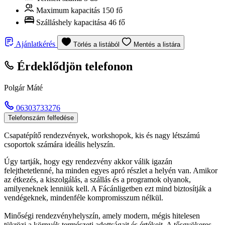
Maximum kapacitás
150 fő
Szálláshely kapacitása
46 fő
Ajánlatkérés
Törlés a listából
Mentés a listára
Érdeklődjön telefonon
Polgár Máté
06303733276
Telefonszám felfedése
Csapatépítő rendezvények, workshopok, kis és nagy létszámú
csoportok számára ideális helyszín.
Úgy tartják, hogy egy rendezvény akkor válik igazán
felejthetetlenné, ha minden egyes apró részlet a helyén van. Amikor
az étkezés, a kiszolgálás, a szállás és a programok olyanok,
amilyeneknek lenniük kell. A Fácánligetben ezt mind biztosítják a
vendégeknek, mindenféle kompromisszum nélkül.
Minőségi rendezvényhelyszín, amely modern, mégis hitelesen
tükrözi a környék természeti adottságait és értékeit. A tősgyökeres