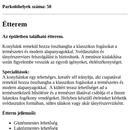
Parkolóhelyek száma: 50
Étterem
Az épületben található étterem.
Konyhánk remekül hozza összhangba a klasszikus fogásokat a
természetes és modern alapanyagokkal. Svédasztalos és
tányérszervizes felszolgálást is biztosítunk. A menüsor kialakítása
során figyelembe vesszük az egyedi igényeket, ételérzékenységet.
Specialitások:
A konyhánkat egy tehetséges, kreatív séf irányítja, aki csapatával
remekül hozza összhangba a klasszikus fogásokat a természetes és
modern alapanyagokkal. A kültéri terasz lehetőséget ad a
természetközeli hűsölésre és a természet illatával csábítja el a finom
falatokra fogékony vendégeket. Helyben készülő ételeinket kérhetik
svédasztalos formában, sültes tálakon vagy akár tányérszervizként.
Étterm jellemzői:
Gluténmentes lehetőség
Laktózmentes lehetőség