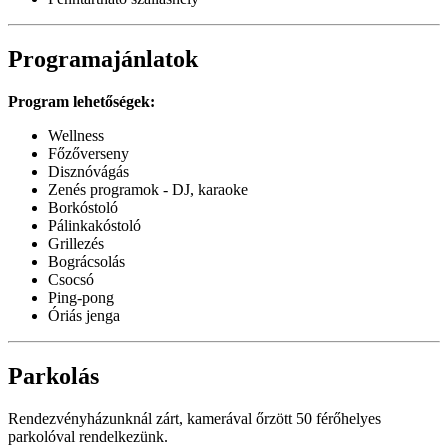
Programajánlatok
Program lehetőségek:
Wellness
Főzőverseny
Disznóvágás
Zenés programok - DJ, karaoke
Borkóstoló
Pálinkakóstoló
Grillezés
Bográcsolás
Csocsó
Ping-pong
Óriás jenga
Parkolás
Rendezvényházunknál zárt, kamerával őrzött 50 férőhelyes
parkolóval rendelkezünk.