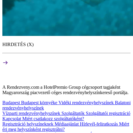
HIRDETÉS (X)
A Rendezveny.com a HotelPremio Group cégcsoport tagjaként
Magyarország piacvezető céges rendezvényhelyszínkereső portálja.
Budapest
Budapest környéke
Vidéki rendezvényhelyszínek
Balatoni
rendezvényhelyszínek
Vízparti rendezvényhelyszínek
Szolgáltatók
Szolgáltatói regisztráció
Kapcsolat
Miért csatlakozz szolgáltatóként?
Regisztráció helyszíneknek
Médiaajánlat
Hírlevél-feliratkozás
Miért
éri meg helyszínként regisztrálni?