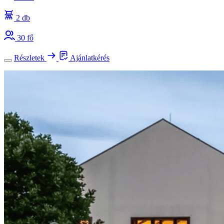
2 db
30 fő
Részletek
Ajánlatkérés