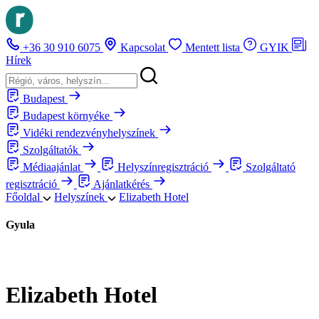
+36 30 910 6075
Kapcsolat
Mentett lista
GYIK
Hírek
Budapest
Budapest környéke
Vidéki rendezvényhelyszínek
Szolgáltatók
Médiaajánlat
Helyszínregisztráció
Szolgáltató
regisztráció
Ajánlatkérés
Főoldal
Helyszínek
Elizabeth Hotel
Gyula
Elizabeth Hotel