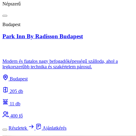
Népszerű
Budapest
Park Inn By Radisson Budapest
Modern és fiatalos nagy befogadóképességű szálloda, ahol a
legkorszerűbb technika és szakértelem párosul.
Budapest
205 db
11 db
400 fő
Részletek
Ajánlatkérés