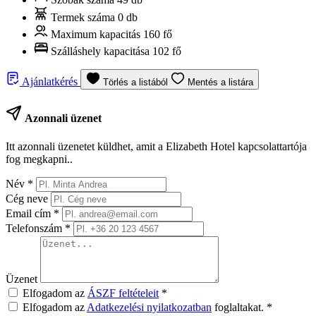
Termek száma
0 db
Maximum kapacitás
160 fő
Szálláshely kapacitása
102 fő
Ajánlatkérés
Törlés a listából
Mentés a listára
Azonnali üzenet
Itt azonnali üzenetet küldhet, amit a Elizabeth Hotel kapcsolattartója
fog megkapni..
Név
*
Cég neve
Email cím
*
Telefonszám
*
Üzenet
Elfogadom az
ÁSZF feltételeit
*
Elfogadom az
Adatkezelési nyilatkozatban
foglaltakat.
*