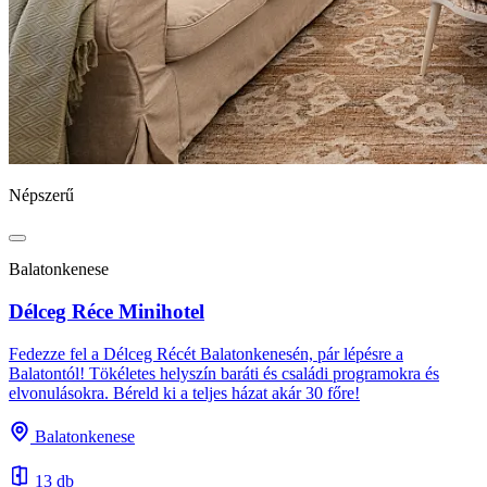
Népszerű
Balatonkenese
Délceg Réce Minihotel
Fedezze fel a Délceg Récét Balatonkenesén, pár lépésre a
Balatontól! Tökéletes helyszín baráti és családi programokra és
elvonulásokra. Béreld ki a teljes házat akár 30 főre!
Balatonkenese
13 db