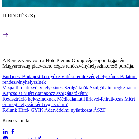
HIRDETÉS (X)
A Rendezveny.com a HotelPremio Group cégcsoport tagjaként
Magyarország piacvezető céges rendezvényhelyszínkereső portálja.
Budapest
Budapest környéke
Vidéki rendezvényhelyszínek
Balatoni
rendezvényhelyszínek
Vízparti rendezvényhelyszínek
Szolgáltatók
Szolgáltatói regisztráció
Kapcsolat
Miért csatlakozz szolgáltatóként?
Regisztráció helyszíneknek
Médiaajánlat
Hírlevél-feliratkozás
Miért
éri meg helyszínként regisztrálni?
Rólunk
Hírek
GYIK
Adatvédelmi nyilatkozat
ÁSZF
Kövess minket