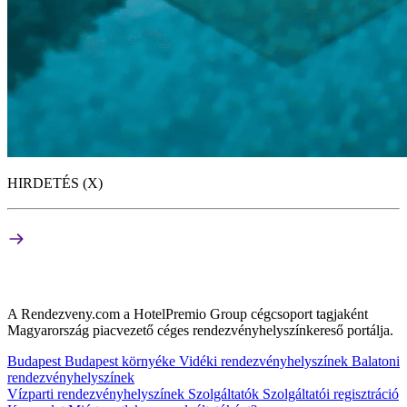
HIRDETÉS (X)
A Rendezveny.com a HotelPremio Group cégcsoport tagjaként
Magyarország piacvezető céges rendezvényhelyszínkereső portálja.
Budapest
Budapest környéke
Vidéki rendezvényhelyszínek
Balatoni
rendezvényhelyszínek
Vízparti rendezvényhelyszínek
Szolgáltatók
Szolgáltatói regisztráció