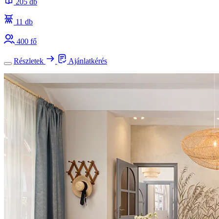
205 db
11 db
400 fő
Részletek
Ajánlatkérés