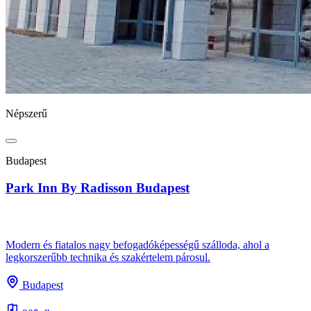
Népszerű
Budapest
Park Inn By Radisson Budapest
Modern és fiatalos nagy befogadóképességű szálloda, ahol a
legkorszerűbb technika és szakértelem párosul.
Budapest