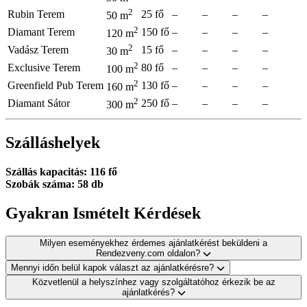
2
Rubin Terem
25 fő
–
–
–
–
50 m
2
Diamant Terem
150 fő
–
–
–
–
120 m
2
Vadász Terem
15 fő
–
–
–
–
30 m
2
Exclusive Terem
80 fő
–
–
–
–
100 m
2
Greenfield Pub Terem
130 fő
–
–
–
–
160 m
2
Diamant Sátor
250 fő
–
–
–
–
300 m
Szálláshelyek
Szállás kapacitás: 116 fő
Szobák száma: 58 db
Gyakran Ismételt Kérdések
Milyen eseményekhez érdemes ajánlatkérést beküldeni a
Rendezveny.com oldalon?
Mennyi időn belül kapok választ az ajánlatkérésre?
Közvetlenül a helyszínhez vagy szolgáltatóhoz érkezik be az
ajánlatkérés?