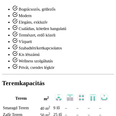
Bográcsozós, grillezős
Modern
Elegáns, exkluzív
Családias, kötetlen hangulatú
Természet, erdő közeli
Vízparti
Szabadtéri/kertkapcsolatos
Kis létszámú
Wellness szolgáltatás
Privát, csendes légkör
Teremkapacitás
2
Terem
m
2
Smaragd Terem
9 fő
–
–
–
–
40 m
2
Zafír Terem
25 fő
–
–
–
–
50 m