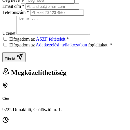
Cég neve
Email cím
*
Telefonszám
*
Üzenet
Elfogadom az
ÁSZF feltételeit
*
Elfogadom az
Adatkezelési nyilatkozatban
foglaltakat.
*
Elküld
Megközelíthetőség
Cím
9225 Dunakiliti, Csölösztői u. 1.