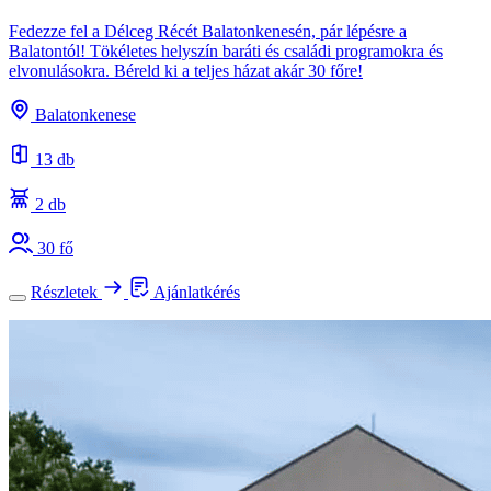
Fedezze fel a Délceg Récét Balatonkenesén, pár lépésre a
Balatontól! Tökéletes helyszín baráti és családi programokra és
elvonulásokra. Béreld ki a teljes házat akár 30 főre!
Balatonkenese
13 db
2 db
30 fő
Részletek
Ajánlatkérés