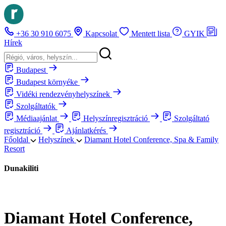
+36 30 910 6075
Kapcsolat
Mentett lista
GYIK
Hírek
Budapest
Budapest környéke
Vidéki rendezvényhelyszínek
Szolgáltatók
Médiaajánlat
Helyszínregisztráció
Szolgáltató
regisztráció
Ajánlatkérés
Főoldal
Helyszínek
Diamant Hotel Conference, Spa & Family
Resort
Dunakiliti
Diamant Hotel Conference,