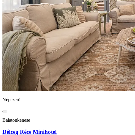
Népszerű
Balatonkenese
Délceg Réce Minihotel