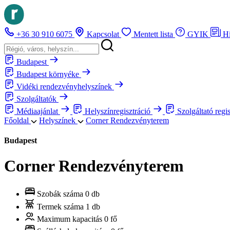
+36 30 910 6075
Kapcsolat
Mentett lista
GYIK
H
Budapest
Budapest környéke
Vidéki rendezvényhelyszínek
Szolgáltatók
Médiaajánlat
Helyszínregisztráció
Szolgáltató regi
Főoldal
Helyszínek
Corner Rendezvényterem
Budapest
Corner Rendezvényterem
Szobák száma
0 db
Termek száma
1 db
Maximum kapacitás
0 fő