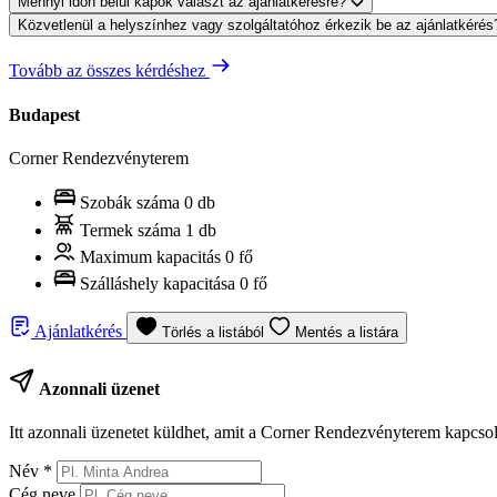
Mennyi időn belül kapok választ az ajánlatkérésre?
Közvetlenül a helyszínhez vagy szolgáltatóhoz érkezik be az ajánlatkéré
Tovább az összes kérdéshez
Budapest
Corner Rendezvényterem
Szobák száma
0 db
Termek száma
1 db
Maximum kapacitás
0 fő
Szálláshely kapacitása
0 fő
Ajánlatkérés
Törlés a listából
Mentés a listára
Azonnali üzenet
Itt azonnali üzenetet küldhet, amit a Corner Rendezvényterem kapcsol
Név
*
Cég neve