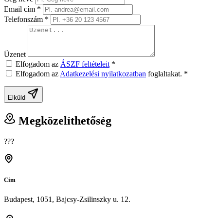
Email cím
*
Telefonszám
*
Üzenet
Elfogadom az
ÁSZF feltételeit
*
Elfogadom az
Adatkezelési nyilatkozatban
foglaltakat.
*
Elküld
Megközelíthetőség
???
Cím
Budapest, 1051, Bajcsy-Zsilinszky u. 12.