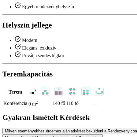
Egyéb rendezvényhelyszín
Helyszín jellege
Modern
Elegáns, exkluzív
Privát, csendes légkör
Teremkapacitás
2
Terem
m
2
Konferencia
–
140 fő
110 fő
–
–
0 m
Gyakran Ismételt Kérdések
Milyen eseményekhez érdemes ajánlatkérést beküldeni a Rendezveny.co