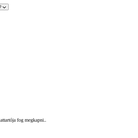
s?
attartója fog megkapni..