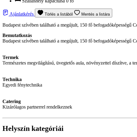
Szálláshely kapacitása
0 fő
Ajánlatkérés
Törlés a listából
Mentés a listára
Budapest szívében található a megújult, 150 fő befogadóképességű 
Bemutatkozás
Budapest szívében található a megújult, 150 fő befogadóképességű 
Termek
Természetes megvilágítású, üvegtetős aula, növényzettel díszítve, a t
Technika
Egyedi fénytechnika
Catering
Kizárólagos partnerrel rendelkeznek
Helyszín kategóriái