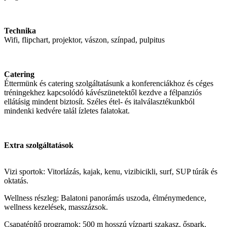
Technika
Wifi, flipchart, projektor, vászon, színpad, pulpitus
Catering
Éttermünk és catering szolgáltatásunk a konferenciákhoz és céges
tréningekhez kapcsolódó kávészünetektől kezdve a félpanziós
ellátásig mindent biztosít. Széles étel- és italválasztékunkból
mindenki kedvére talál ízletes falatokat.
Extra szolgáltatások
Vizi sportok: Vitorlázás, kajak, kenu, vizibicikli, surf, SUP túrák és
oktatás.
Wellness részleg: Balatoni panorámás uszoda, élménymedence,
wellness kezelések, masszázsok.
Csapatépítő programok: 500 m hosszú vízparti szakasz, őspark,