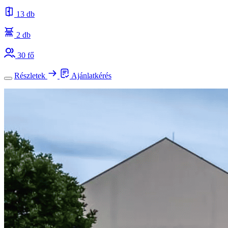
13 db
2 db
30 fő
Részletek
Ajánlatkérés