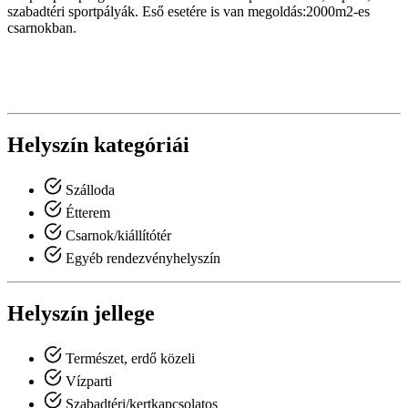
szabadtéri sportpályák. Eső esetére is van megoldás:2000m2-es
csarnokban.
Helyszín kategóriái
Szálloda
Étterem
Csarnok/kiállítótér
Egyéb rendezvényhelyszín
Helyszín jellege
Természet, erdő közeli
Vízparti
Szabadtéri/kertkapcsolatos