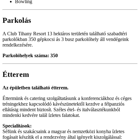
Bowling
Parkolás
A Club Tihany Resort 13 hektáros területén található szabadtéri
parkolókban 350 gépkocsi ás 3 busz parkolóhely áll vendégeink
rendelkezésére.
Parkolóhelyek száma: 350
Étterem
Az épületben található étterem.
Éttermünk és catering szolgáltatásunk a konferenciákhoz és céges
tréningekhez kapcsolódó kávészünetektől kezdve a félpanziós
ellátásig mindent biztosít. Széles étel- és italválasztékunkból
mindenki kedvére talál ízletes falatokat.
Specialitások:
Séfünk és szakácsaink a magyar és nemzetközi konyha ízletes
fogásait készítik el a rendezvény által igényelt kiszolgálással: