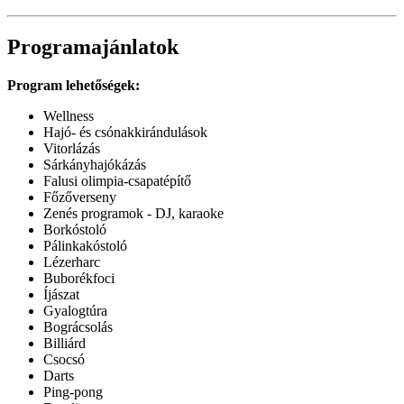
Programajánlatok
Program lehetőségek:
Wellness
Hajó- és csónakkirándulások
Vitorlázás
Sárkányhajókázás
Falusi olimpia-csapatépítő
Főzőverseny
Zenés programok - DJ, karaoke
Borkóstoló
Pálinkakóstoló
Lézerharc
Buborékfoci
Íjászat
Gyalogtúra
Bográcsolás
Billiárd
Csocsó
Darts
Ping-pong