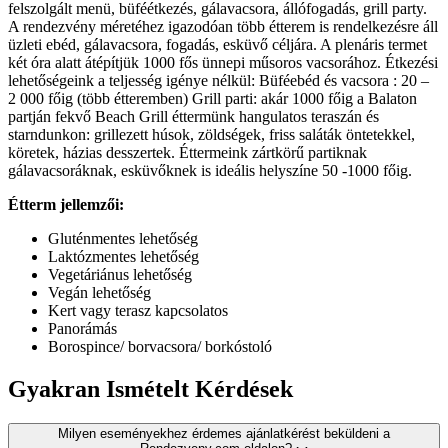
felszolgált menü, büféétkezés, gálavacsora, állófogadás, grill party.
A rendezvény méretéhez igazodóan több étterem is rendelkezésre áll
üzleti ebéd, gálavacsora, fogadás, esküvő céljára. A plenáris termet
két óra alatt átépítjük 1000 fős ünnepi műsoros vacsorához. Étkezési
lehetőségeink a teljesség igénye nélkül: Büféebéd és vacsora : 20 –
2 000 főig (több étteremben) Grill parti: akár 1000 főig a Balaton
partján fekvő Beach Grill éttermünk hangulatos teraszán és
starndunkon: grillezett húsok, zöldségek, friss saláták öntetekkel,
köretek, házias desszertek. Éttermeink zártkörű partiknak
gálavacsoráknak, esküvőknek is ideális helyszíne 50 -1000 főig.
Étterm jellemzői:
Gluténmentes lehetőség
Laktózmentes lehetőség
Vegetáriánus lehetőség
Vegán lehetőség
Kert vagy terasz kapcsolatos
Panorámás
Borospince/ borvacsora/ borkóstoló
Gyakran Ismételt Kérdések
Milyen eseményekhez érdemes ajánlatkérést beküldeni a