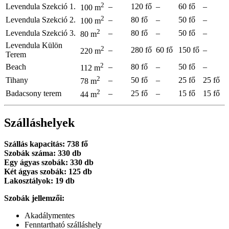
2
Levendula Szekció 1.
–
120 fő
–
60 fő
–
100 m
2
Levendula Szekció 2.
–
80 fő
–
50 fő
–
100 m
2
Levendula Szekció 3.
–
80 fő
–
50 fő
–
80 m
Levendula Külön
2
–
280 fő
60 fő
150 fő
–
220 m
Terem
2
Beach
–
80 fő
–
50 fő
–
112 m
2
Tihany
–
50 fő
–
25 fő
25 fő
78 m
2
Badacsony terem
–
25 fő
–
15 fő
15 fő
44 m
Szálláshelyek
Szállás kapacitás: 738 fő
Szobák száma: 330 db
Egy ágyas szobák: 330 db
Két ágyas szobák: 125 db
Lakosztályok: 19 db
Szobák jellemzői:
Akadálymentes
Fenntartható szálláshely