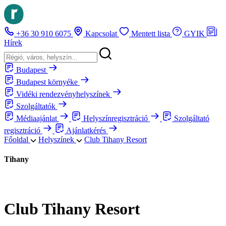
+36 30 910 6075
Kapcsolat
Mentett lista
GYIK
Hírek
Budapest
Budapest környéke
Vidéki rendezvényhelyszínek
Szolgáltatók
Médiaajánlat
Helyszínregisztráció
Szolgáltató
regisztráció
Ajánlatkérés
Főoldal
Helyszínek
Club Tihany Resort
Tihany
Club Tihany Resort