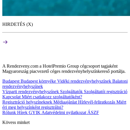
HIRDETÉS (X)
A Rendezveny.com a HotelPremio Group cégcsoport tagjaként
Magyarország piacvezető céges rendezvényhelyszínkereső portálja.
Budapest
Budapest környéke
Vidéki rendezvényhelyszínek
Balatoni
rendezvényhelyszínek
Vízparti rendezvényhelyszínek
Szolgáltatók
Szolgáltatói regisztráció
Kapcsolat
Miért csatlakozz szolgáltatóként?
Regisztráció helyszíneknek
Médiaajánlat
Hírlevél-feliratkozás
Miért
éri meg helyszínként regisztrálni?
Rólunk
Hírek
GYIK
Adatvédelmi nyilatkozat
ÁSZF
Kövess minket