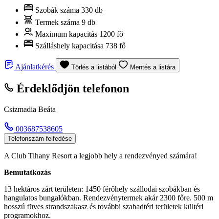
Szobák száma
330 db
Termek száma
9 db
Maximum kapacitás
1200 fő
Szálláshely kapacitása
738 fő
Ajánlatkérés
Törlés a listából
Mentés a listára
Érdeklődjön telefonon
Csizmadia Beáta
003687538605
Telefonszám felfedése
A Club Tihany Resort a legjobb hely a rendezvényed számára!
Bemutatkozás
13 hektáros zárt területen: 1450 férőhely szállodai szobákban és
hangulatos bungalókban. Rendezvénytermek akár 2300 főre. 500 m
hosszú füves strandszakasz és további szabadtéri területek kültéri
programokhoz.