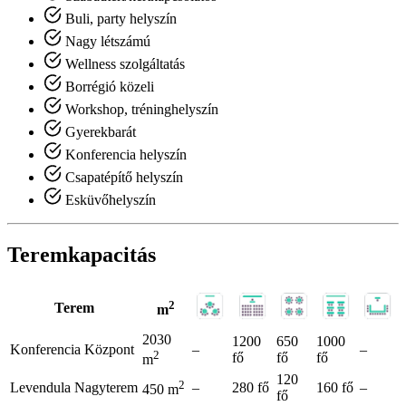
Buli, party helyszín
Nagy létszámú
Wellness szolgáltatás
Borrégió közeli
Workshop, tréninghelyszín
Gyerekbarát
Konferencia helyszín
Csapatépítő helyszín
Esküvőhelyszín
Teremkapacitás
2
Terem
m
2030
1200
650
1000
Konferencia Központ
–
–
2
fő
fő
fő
m
120
2
Levendula Nagyterem
–
280 fő
160 fő
–
450 m
fő