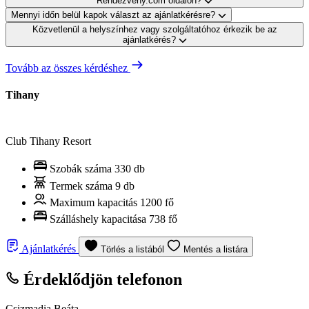
Rendezveny.com oldalon?
Mennyi időn belül kapok választ az ajánlatkérésre?
Közvetlenül a helyszínhez vagy szolgáltatóhoz érkezik be az
ajánlatkérés?
Tovább az összes kérdéshez
Tihany
Club Tihany Resort
Szobák száma
330 db
Termek száma
9 db
Maximum kapacitás
1200 fő
Szálláshely kapacitása
738 fő
Ajánlatkérés
Törlés a listából
Mentés a listára
Érdeklődjön telefonon
Csizmadia Beáta