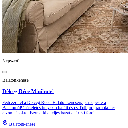
Népszerű
Balatonkenese
Délceg Réce Minihotel
Fedezze fel a Délceg Récét Balatonkenesén, pár lépésre a
Balatontól! Tökéletes helyszín baráti és családi programokra és
elvonulásokra. Béreld ki a teljes házat akár 30 főre!
Balatonkenese