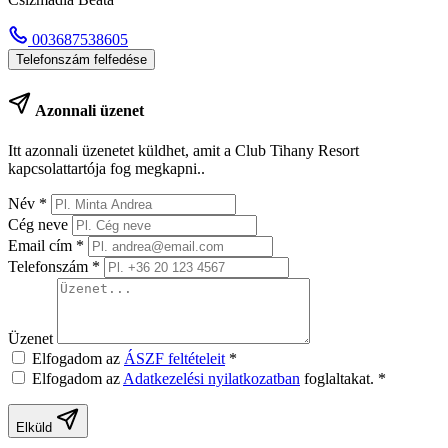
003687538605
Telefonszám felfedése
Azonnali üzenet
Itt azonnali üzenetet küldhet, amit a Club Tihany Resort
kapcsolattartója fog megkapni..
Név
*
Cég neve
Email cím
*
Telefonszám
*
Üzenet
Elfogadom az
ÁSZF feltételeit
*
Elfogadom az
Adatkezelési nyilatkozatban
foglaltakat.
*
Elküld