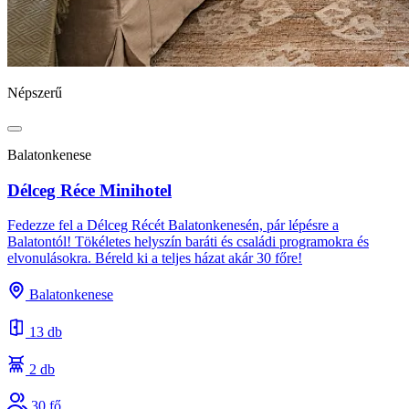
Népszerű
Balatonkenese
Délceg Réce Minihotel
Fedezze fel a Délceg Récét Balatonkenesén, pár lépésre a
Balatontól! Tökéletes helyszín baráti és családi programokra és
elvonulásokra. Béreld ki a teljes házat akár 30 főre!
Balatonkenese
13 db
2 db
30 fő