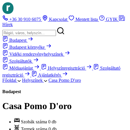
+36 30 910 6075
Kapcsolat
Mentett lista
GYIK
Hírek
Budapest
Budapest környéke
Vidéki rendezvényhelyszínek
Szolgáltatók
Médiaajánlat
Helyszínregisztráció
Szolgáltató
regisztráció
Ajánlatkérés
Főoldal
Helyszínek
Casa Pomo D'oro
Budapest
Casa Pomo D'oro
Szobák száma
0 db
Termek száma
0 db