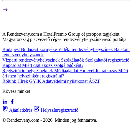
A Rendezveny.com a HotelPremio Group cégcsoport tagjaként
Magyarország piacvezető céges rendezvényhelyszínkereső portálja.
Budapest
Budapest környéke
Vidéki rendezvényhelyszínek
Balatoni
rendezvényhelyszínek
Vízparti rendezvényhelyszínek
Szolgáltatók
Szolgáltatói regisztráció
Kapcsolat
Miért csatlakozz szolgáltatóként?
Regisztráció helyszíneknek
Médiaajánlat
Hírlevél-feliratkozás
Miért
éri meg helyszínként regisztrálni?
Rólunk
Hírek
GYIK
Adatvédelmi nyilatkozat
ÁSZF
Kövess minket
Ajánlatkérés
Helyszínregisztráció
© Rendezveny.com - 2026. Minden jog fenntartva.