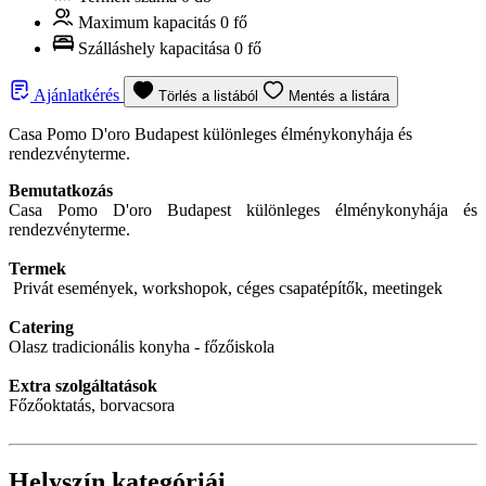
Maximum kapacitás
0 fő
Szálláshely kapacitása
0 fő
Ajánlatkérés
Törlés a listából
Mentés a listára
Casa Pomo D'oro Budapest különleges élménykonyhája és
rendezvényterme.
Bemutatkozás
Casa Pomo D'oro Budapest különleges élménykonyhája és
rendezvényterme.
Termek
Privát események, workshopok, céges csapatépítők, meetingek
Catering
Olasz tradicionális konyha - főzőiskola
Extra szolgáltatások
Főzőoktatás, borvacsora
Helyszín kategóriái