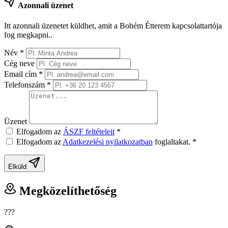
Azonnali üzenet
Itt azonnali üzenetet küldhet, amit a Bohém Étterem kapcsolattartója
fog megkapni..
Név
*
Cég neve
Email cím
*
Telefonszám
*
Üzenet
Elfogadom az
ÁSZF feltételeit
*
Elfogadom az
Adatkezelési nyilatkozatban
foglaltakat.
*
Elküld
Megközelíthetőség
???