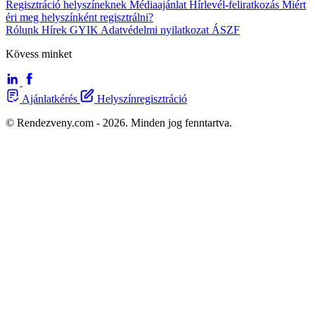
Regisztráció helyszíneknek
Médiaajánlat
Hírlevél-feliratkozás
Miért
éri meg helyszínként regisztrálni?
Rólunk
Hírek
GYIK
Adatvédelmi nyilatkozat
ÁSZF
Kövess minket
Ajánlatkérés
Helyszínregisztráció
© Rendezveny.com - 2026. Minden jog fenntartva.