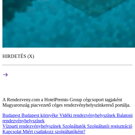
HIRDETÉS (X)
A Rendezveny.com a HotelPremio Group cégcsoport tagjaként
Magyarország piacvezető céges rendezvényhelyszínkereső portálja.
Budapest
Budapest környéke
Vidéki rendezvényhelyszínek
Balatoni
rendezvényhelyszínek
Vízparti rendezvényhelyszínek
Szolgáltatók
Szolgáltatói regisztráció
Kapcsolat
Miért csatlakozz szolgáltatóként?