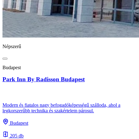
Népszerű
Budapest
Park Inn By Radisson Budapest
Modern és fiatalos nagy befogadóképességű szálloda, ahol a
legkorszerűbb technika és szakértelem párosul.
Budapest
205 db