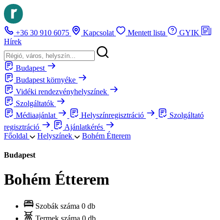
+36 30 910 6075
Kapcsolat
Mentett lista
GYIK
Hírek
Budapest
Budapest környéke
Vidéki rendezvényhelyszínek
Szolgáltatók
Médiaajánlat
Helyszínregisztráció
Szolgáltató
regisztráció
Ajánlatkérés
Főoldal
Helyszínek
Bohém Étterem
Budapest
Bohém Étterem
Szobák száma
0 db
Termek száma
0 db