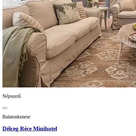
Népszerű
Balatonkenese
Délceg Réce Minihotel