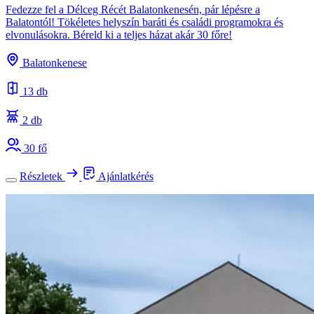
Fedezze fel a Délceg Récét Balatonkenesén, pár lépésre a
Balatontól! Tökéletes helyszín baráti és családi programokra és
elvonulásokra. Béreld ki a teljes házat akár 30 főre!
Balatonkenese
13 db
2 db
30 fő
Részletek
Ajánlatkérés