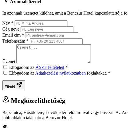
Azonnali üzenet
Itt azonnali üzenetet küldhet, amit a Benczúr Hotel kapcsolattartója f
Név
*
Cég neve
Email cím
*
Telefonszám
*
Üzenet
Elfogadom az
ÁSZF feltételeit
*
Elfogadom az
Adatkezelési nyilatkozatban
foglaltakat.
*
Elküld
Megközelíthetőség
Bajza utca, Hősök tere, Lövölde tér felől trolival vagy busszal. Az An
jobb oldalon található a Benczúr Hotel.