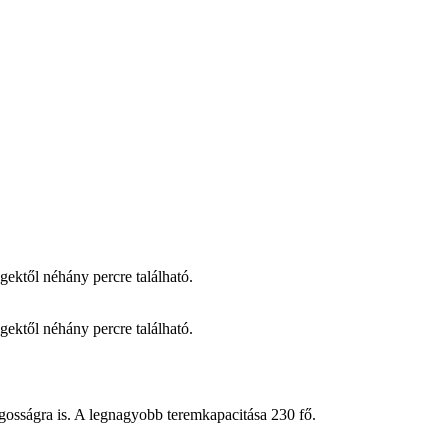
ektől néhány percre található.
ektől néhány percre található.
gosságra is. A legnagyobb teremkapacitása 230 fő.