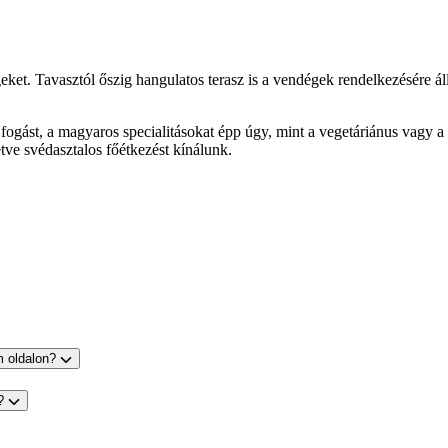
et. Tavasztól őszig hangulatos terasz is a vendégek rendelkezésére áll
fogást, a magyaros specialitásokat épp úgy, mint a vegetáriánus vagy a
etve svédasztalos főétkezést kínálunk.
m oldalon?
s?