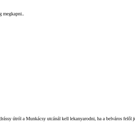
og megkapni..
drássy útról a Munkácsy utcánál kell lekanyarodni, ha a belváros felől j