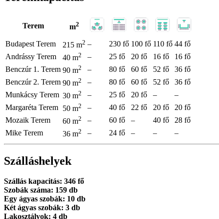
2
Terem
m
2
Budapest Terem
–
230 fő
100 fő
110 fő
44 fő
215 m
2
Andrássy Terem
–
25 fő
20 fő
16 fő
16 fő
40 m
2
Benczúr 1. Terem
–
80 fő
60 fő
52 fő
36 fő
90 m
2
Benczúr 2. Terem
–
80 fő
60 fő
52 fő
36 fő
90 m
2
Munkácsy Terem
–
25 fő
20 fő
–
–
30 m
2
Margaréta Terem
–
40 fő
22 fő
20 fő
20 fő
50 m
2
Mozaik Terem
–
60 fő
–
40 fő
28 fő
60 m
2
Mike Terem
–
24 fő
–
–
–
36 m
Szálláshelyek
Szállás kapacitás: 346 fő
Szobák száma: 159 db
Egy ágyas szobák: 10 db
Két ágyas szobák: 3 db
Lakosztályok: 4 db