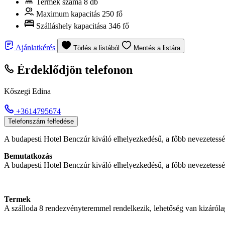
Termek száma
8 db
Maximum kapacitás
250 fő
Szálláshely kapacitása
346 fő
Ajánlatkérés
Törlés a listából
Mentés a listára
Érdeklődjön telefonon
Kőszegi Edina
+3614795674
Telefonszám felfedése
A budapesti Hotel Benczúr kiváló elhelyezkedésű, a főbb nevezetesség
Bemutatkozás
A budapesti Hotel Benczúr kiváló elhelyezkedésű, a főbb nevezetesség
Termek
A szálloda 8 rendezvényteremmel rendelkezik, lehetőség van kizáróla