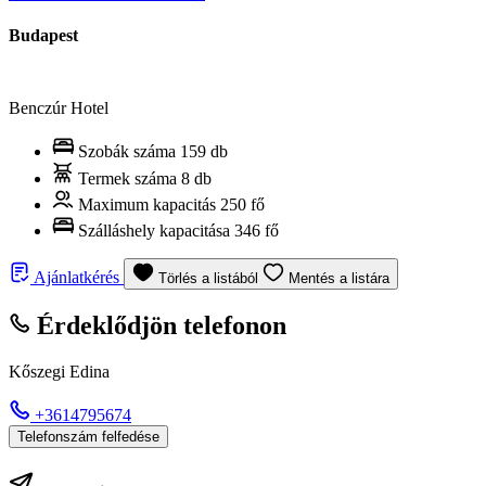
Budapest
Benczúr Hotel
Szobák száma
159 db
Termek száma
8 db
Maximum kapacitás
250 fő
Szálláshely kapacitása
346 fő
Ajánlatkérés
Törlés a listából
Mentés a listára
Érdeklődjön telefonon
Kőszegi Edina
+3614795674
Telefonszám felfedése