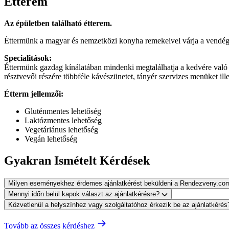
Étterem
Az épületben található étterem.
Éttermünk a magyar és nemzetközi konyha remekeivel várja a vendégek
Specialitások:
Éttermünk gazdag kínálatában mindenki megtalálhatja a kedvére való 
résztvevői részére többféle kávészünetet, tányér szervizes menüket ill
Étterm jellemzői:
Gluténmentes lehetőség
Laktózmentes lehetőség
Vegetáriánus lehetőség
Vegán lehetőség
Gyakran Ismételt Kérdések
Milyen eseményekhez érdemes ajánlatkérést beküldeni a Rendezveny.co
Mennyi időn belül kapok választ az ajánlatkérésre?
Közvetlenül a helyszínhez vagy szolgáltatóhoz érkezik be az ajánlatkéré
Tovább az összes kérdéshez