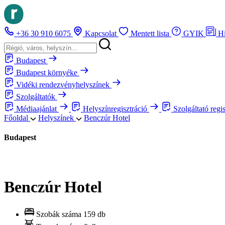
+36 30 910 6075
Kapcsolat
Mentett lista
GYIK
H
Budapest
Budapest környéke
Vidéki rendezvényhelyszínek
Szolgáltatók
Médiaajánlat
Helyszínregisztráció
Szolgáltató regi
Főoldal
Helyszínek
Benczúr Hotel
Budapest
Benczúr Hotel
Szobák száma
159 db