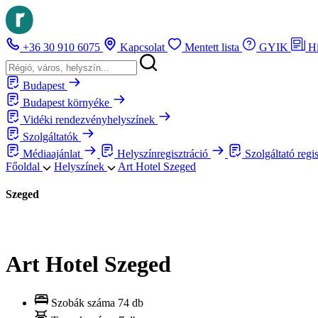
+36 30 910 6075
Kapcsolat
Mentett lista
GYIK
H
Budapest
Budapest környéke
Vidéki rendezvényhelyszínek
Szolgáltatók
Médiaajánlat
Helyszínregisztráció
Szolgáltató regi
Főoldal
Helyszínek
Art Hotel Szeged
Szeged
Art Hotel Szeged
Szobák száma
74 db