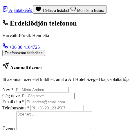
Ajánlatkérés
Törlés a listából
Mentés a listára
Érdeklődjön telefonon
Horváth-Pócsik Henrietta
+36 30 4164725
Telefonszám felfedése
Azonnali üzenet
Itt azonnali üzenetet küldhet, amit a Art Hotel Szeged kapcsolattartój
Név
*
Cég neve
Email cím
*
Telefonszám
*
Üzenet