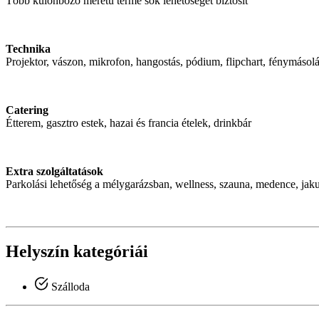
Több különböző méretű terme sok lehetőséget biztosít
Technika
Projektor, vászon, mikrofon, hangostás, pódium, flipchart, fénymásol
Catering
Étterem, gasztro estek, hazai és francia ételek, drinkbár
Extra szolgáltatások
Parkolási lehetőség a mélygarázsban, wellness, szauna, medence, jakuz
Helyszín kategóriái
Szálloda