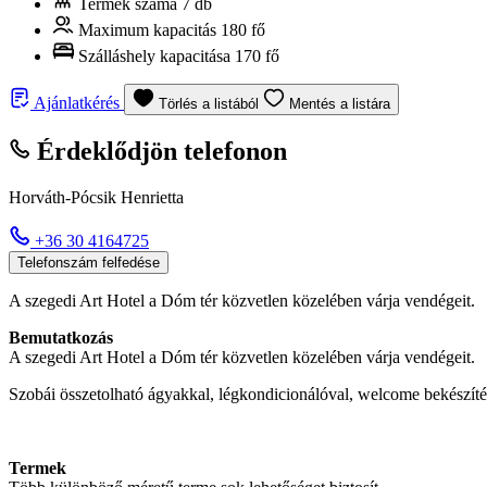
Termek száma
7 db
Maximum kapacitás
180 fő
Szálláshely kapacitása
170 fő
Ajánlatkérés
Törlés a listából
Mentés a listára
Érdeklődjön telefonon
Horváth-Pócsik Henrietta
+36 30 4164725
Telefonszám felfedése
A szegedi Art Hotel a Dóm tér közvetlen közelében várja vendégeit.
Bemutatkozás
A szegedi Art Hotel a Dóm tér közvetlen közelében várja vendégeit.
Szobái összetolható ágyakkal, légkondicionálóval, welcome bekészítésse
Termek