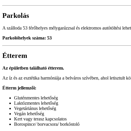
Parkolás
A szálloda 53 férőhelyes mélygarázzsal és elektromos autótöltési leh
Parkolóhelyek száma: 53
Étterem
Az épületben található étterem.
Az íz és az esztétika harmóniája a belváros szívében, ahol letisztult k
Étterm jellemzői:
Gluténmentes lehetőség
Laktózmentes lehetőség
Vegetáriánus lehetőség
Vegán lehetőség
Kert vagy terasz kapcsolatos
Borospince/ borvacsora/ borkóstoló