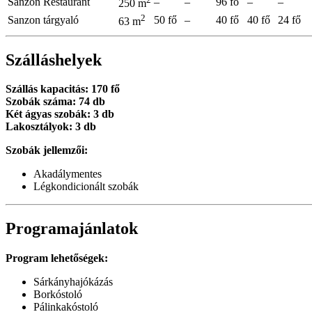
Sanzon Restaurant
–
–
96 fő
–
–
250 m
2
Sanzon tárgyaló
50 fő
–
40 fő
40 fő
24 fő
63 m
Szálláshelyek
Szállás kapacitás: 170 fő
Szobák száma: 74 db
Két ágyas szobák: 3 db
Lakosztályok: 3 db
Szobák jellemzői:
Akadálymentes
Légkondicionált szobák
Programajánlatok
Program lehetőségek:
Sárkányhajókázás
Borkóstoló
Pálinkakóstoló