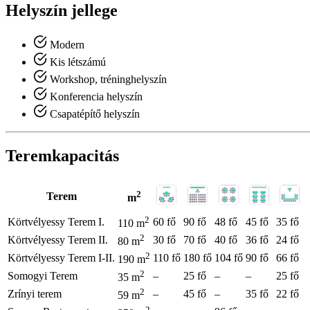
Helyszín jellege
Modern
Kis létszámú
Workshop, tréninghelyszín
Konferencia helyszín
Csapatépítő helyszín
Teremkapacitás
2
Terem
m
2
Körtvélyessy Terem I.
60 fő
90 fő
48 fő
45 fő
35 fő
110 m
2
Körtvélyessy Terem II.
30 fő
70 fő
40 fő
36 fő
24 fő
80 m
2
Körtvélyessy Terem I-II.
110 fő
180 fő
104 fő
90 fő
66 fő
190 m
2
Somogyi Terem
–
25 fő
–
–
25 fő
35 m
2
Zrínyi terem
–
45 fő
–
35 fő
22 fő
59 m
2