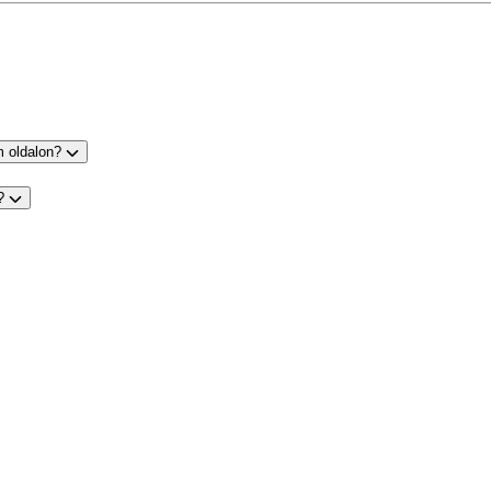
m oldalon?
s?