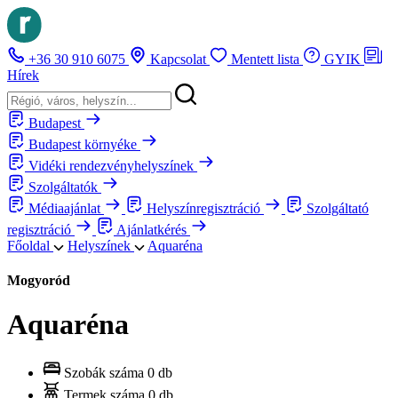
+36 30 910 6075
Kapcsolat
Mentett lista
GYIK
Hírek
Budapest
Budapest környéke
Vidéki rendezvényhelyszínek
Szolgáltatók
Médiaajánlat
Helyszínregisztráció
Szolgáltató
regisztráció
Ajánlatkérés
Főoldal
Helyszínek
Aquaréna
Mogyoród
Aquaréna
Szobák száma
0 db
Termek száma
0 db