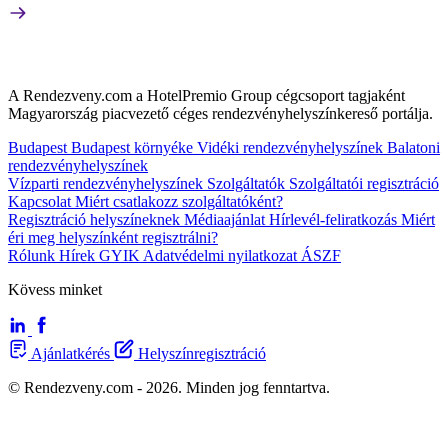
A Rendezveny.com a HotelPremio Group cégcsoport tagjaként
Magyarország piacvezető céges rendezvényhelyszínkereső portálja.
Budapest
Budapest környéke
Vidéki rendezvényhelyszínek
Balatoni
rendezvényhelyszínek
Vízparti rendezvényhelyszínek
Szolgáltatók
Szolgáltatói regisztráció
Kapcsolat
Miért csatlakozz szolgáltatóként?
Regisztráció helyszíneknek
Médiaajánlat
Hírlevél-feliratkozás
Miért
éri meg helyszínként regisztrálni?
Rólunk
Hírek
GYIK
Adatvédelmi nyilatkozat
ÁSZF
Kövess minket
Ajánlatkérés
Helyszínregisztráció
© Rendezveny.com - 2026. Minden jog fenntartva.