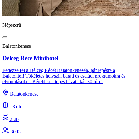
Népszerű
Balatonkenese
Délceg Réce Minihotel
Fedezze fel a Délceg Récét Balatonkenesén, pár lépésre a
Balatontól! Tökéletes helyszín baráti és családi programokra és
elvonulásokra. Béreld ki a teljes házat akár 30 főre!
Balatonkenese
13 db
2 db
30 fő