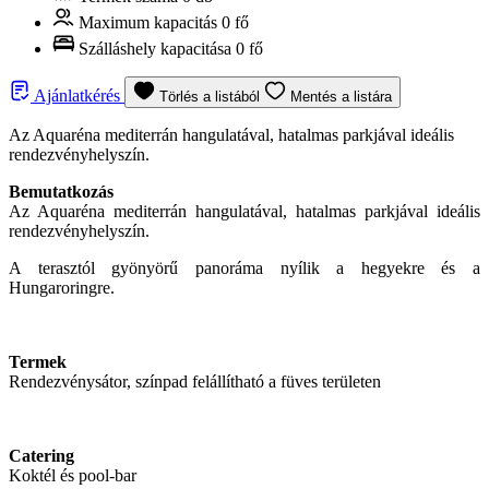
Maximum kapacitás
0 fő
Szálláshely kapacitása
0 fő
Ajánlatkérés
Törlés a listából
Mentés a listára
Az Aquaréna mediterrán hangulatával, hatalmas parkjával ideális
rendezvényhelyszín.
Bemutatkozás
Az Aquaréna mediterrán hangulatával, hatalmas parkjával ideális
rendezvényhelyszín.
A terasztól gyönyörű panoráma nyílik a hegyekre és a
Hungaroringre.
Termek
Rendezvénysátor, színpad felállítható a füves területen
Catering
Koktél és pool-bar