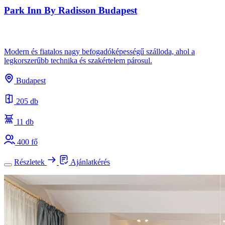
Park Inn By Radisson Budapest
Modern és fiatalos nagy befogadóképességű szálloda, ahol a
legkorszerűbb technika és szakértelem párosul.
Budapest
205 db
11 db
400 fő
Részletek
Ajánlatkérés