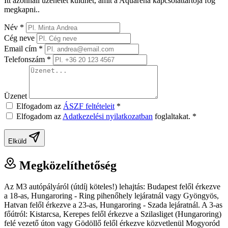
Itt azonnali üzenetet küldhet, amit a Aquaréna kapcsolattartója fog
megkapni..
Név
*
Cég neve
Email cím
*
Telefonszám
*
Üzenet
Elfogadom az
ÁSZF feltételeit
*
Elfogadom az
Adatkezelési nyilatkozatban
foglaltakat.
*
Elküld
Megközelíthetőség
Az M3 autópályáról (útdíj köteles!) lehajtás: Budapest felől érkezve
a 18-as, Hungaroring - Ring pihenőhely lejáratnál vagy Gyöngyös,
Hatvan felől érkezve a 23-as, Hungaroring - Szada lejáratnál. A 3-as
főútról: Kistarcsa, Kerepes felől érkezve a Szilasliget (Hungaroring)
felé vezető úton vagy Gödöllő felől érkezve közvetlenül Mogyoród