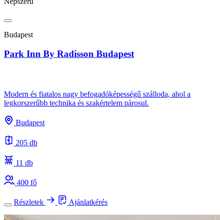
Népszerű
Budapest
Park Inn By Radisson Budapest
Modern és fiatalos nagy befogadóképességű szálloda, ahol a
legkorszerűbb technika és szakértelem párosul.
Budapest
205 db
11 db
400 fő
Részletek
Ajánlatkérés