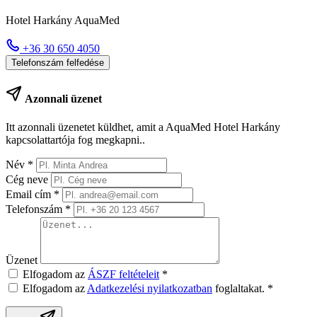
Hotel Harkány AquaMed
+36 30 650 4050
Telefonszám felfedése
Azonnali üzenet
Itt azonnali üzenetet küldhet, amit a AquaMed Hotel Harkány
kapcsolattartója fog megkapni..
Név
*
Cég neve
Email cím
*
Telefonszám
*
Üzenet
Elfogadom az
ÁSZF feltételeit
*
Elfogadom az
Adatkezelési nyilatkozatban
foglaltakat.
*