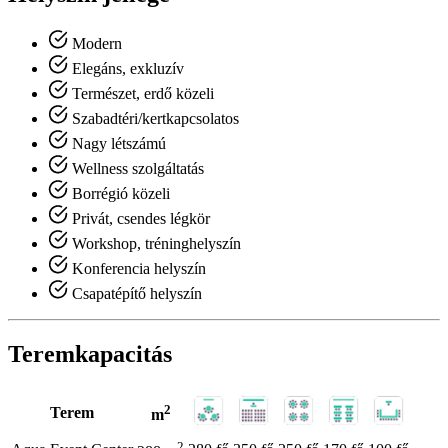
Modern
Elegáns, exkluzív
Természet, erdő közeli
Szabadtéri/kertkapcsolatos
Nagy létszámú
Wellness szolgáltatás
Borrégió közeli
Privát, csendes légkör
Workshop, tréninghelyszín
Konferencia helyszín
Csapatépítő helyszín
Teremkapacitás
2
Terem
m
2