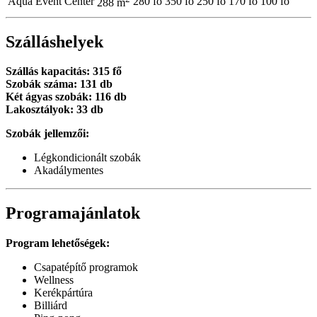
Aqua Event Center
280 fő
350 fő
250 fő
170 fő
100 fő
288 m
Szálláshelyek
Szállás kapacitás: 315 fő
Szobák száma: 131 db
Két ágyas szobák: 116 db
Lakosztályok: 33 db
Szobák jellemzői:
Légkondicionált szobák
Akadálymentes
Programajánlatok
Program lehetőségek:
Csapatépítő programok
Wellness
Kerékpártúra
Billiárd