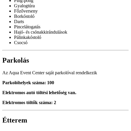
Ping-pong
Gyalogtúra
Főzőverseny
Borkóstoló
Darts
Pincelátogatás
Hajó- és csónakkirándulások
Pálinkakóstoló
Csocsó
Parkolás
Az Aqua Event Center saját parkolóval rendelkezik
Parkolóhelyek száma: 100
Elektromos autó töltési lehetőség van.
Elektromos töltők száma: 2
Étterem