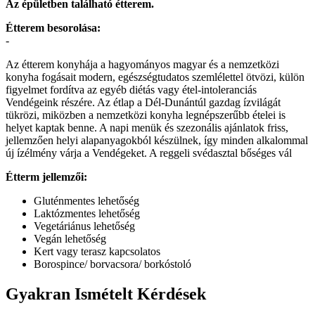
Az épületben található étterem.
Étterem besorolása:
-
Az étterem konyhája a hagyományos magyar és a nemzetközi
konyha fogásait modern, egészségtudatos szemlélettel ötvözi, külön
figyelmet fordítva az egyéb diétás vagy étel-intoleranciás
Vendégeink részére. Az étlap a Dél-Dunántúl gazdag ízvilágát
tükrözi, miközben a nemzetközi konyha legnépszerűbb ételei is
helyet kaptak benne. A napi menük és szezonális ajánlatok friss,
jellemzően helyi alapanyagokból készülnek, így minden alkalommal
új ízélmény várja a Vendégeket. A reggeli svédasztal bőséges vál
Étterm jellemzői:
Gluténmentes lehetőség
Laktózmentes lehetőség
Vegetáriánus lehetőség
Vegán lehetőség
Kert vagy terasz kapcsolatos
Borospince/ borvacsora/ borkóstoló
Gyakran Ismételt Kérdések