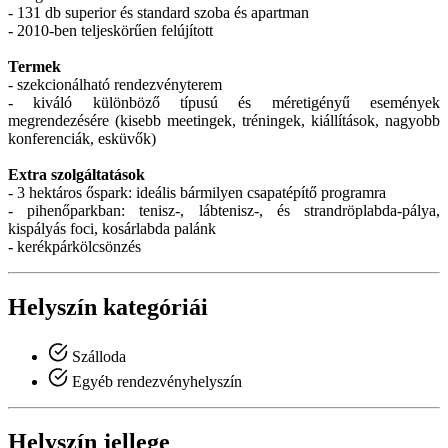
- 131 db superior és standard szoba és apartman
- 2010-ben teljeskörűen felújított
Termek
- szekcionálható rendezvényterem
- kiváló különböző típusú és méretigényű események
megrendezésére (kisebb meetingek, tréningek, kiállítások, nagyobb
konferenciák, esküvők)
Extra szolgáltatások
- 3 hektáros őspark: ideális bármilyen csapatépítő programra
- pihenőparkban: tenisz-, lábtenisz-, és strandröplabda-pálya,
kispályás foci, kosárlabda palánk
- kerékpárkölcsönzés
Helyszín kategóriái
Szálloda
Egyéb rendezvényhelyszín
Helyszín jellege