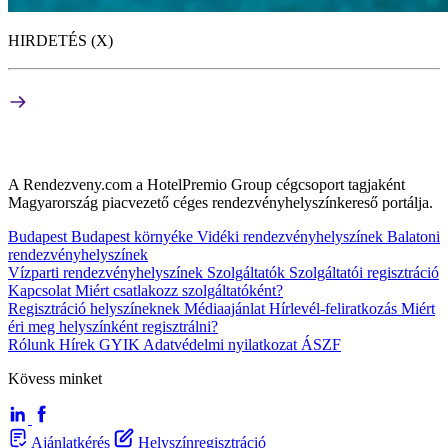
HIRDETÉS (X)
A Rendezveny.com a HotelPremio Group cégcsoport tagjaként
Magyarország piacvezető céges rendezvényhelyszínkereső portálja.
Budapest
Budapest környéke
Vidéki rendezvényhelyszínek
Balatoni
rendezvényhelyszínek
Vízparti rendezvényhelyszínek
Szolgáltatók
Szolgáltatói regisztráció
Kapcsolat
Miért csatlakozz szolgáltatóként?
Regisztráció helyszíneknek
Médiaajánlat
Hírlevél-feliratkozás
Miért
éri meg helyszínként regisztrálni?
Rólunk
Hírek
GYIK
Adatvédelmi nyilatkozat
ÁSZF
Kövess minket
Ajánlatkérés
Helyszínregisztráció