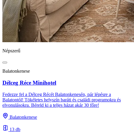
Népszerű
Balatonkenese
Délceg Réce Minihotel
Fedezze fel a Délceg Récét Balatonkenesén, pár lépésre a
Balatontól! Tökéletes helyszín baráti és családi programokra és
elvonulásokra. Béreld ki a teljes házat akár 30 főre!
Balatonkenese
13 db