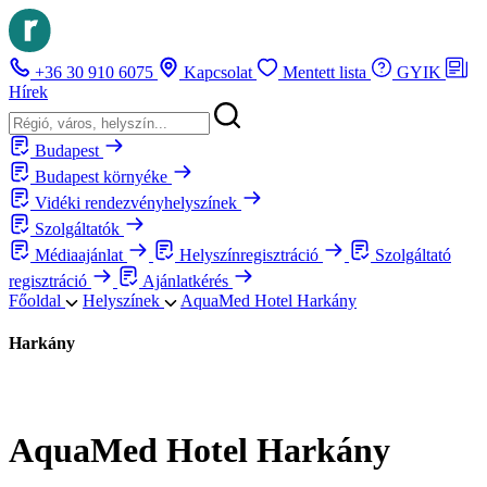
+36 30 910 6075
Kapcsolat
Mentett lista
GYIK
Hírek
Budapest
Budapest környéke
Vidéki rendezvényhelyszínek
Szolgáltatók
Médiaajánlat
Helyszínregisztráció
Szolgáltató
regisztráció
Ajánlatkérés
Főoldal
Helyszínek
AquaMed Hotel Harkány
Harkány
AquaMed Hotel Harkány