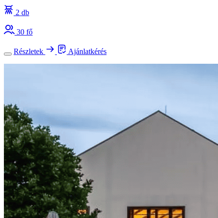
2 db
30 fő
Részletek
Ajánlatkérés