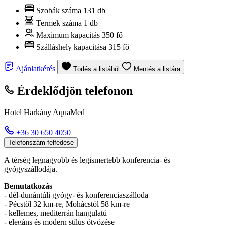
Szobák száma
131 db
Termek száma
1 db
Maximum kapacitás
350 fő
Szálláshely kapacitása
315 fő
Ajánlatkérés
Törlés a listából
Mentés a listára
Érdeklődjön telefonon
Hotel Harkány AquaMed
+36 30 650 4050
Telefonszám felfedése
A térség legnagyobb és legismertebb konferencia- és
gyógyszállodája.
Bemutatkozás
- dél-dunántúli gyógy- és konferenciaszálloda
- Pécstől 32 km-re, Mohácstól 58 km-re
- kellemes, mediterrán hangulatú
- elegáns és modern stílus ötvözése